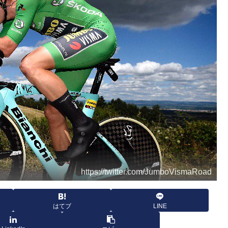
https://twitter.com/JumboVismaRoad
はてブ
LINE