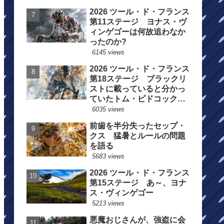
2026 ツール・ド・フランス
第11ステージ ヨナス・ヴ
ィンゲゴーは何故追わなか
ったのか?
6145 views
2026 ツール・ド・フランス
第18ステージ ブラックリ
ストに載っていると分かっ
ていたトム・ピドコックは
総合順位死守に
6035 views
前歯を半分失ったセップ・
クス 猛暑とルールの問題
を語る
5683 views
2026 ツール・ド・フランス
第15ステージ あ～、ヨナ
ス・ヴィンゲゴー
5213 views
悪魔おじさんが、強盗に会