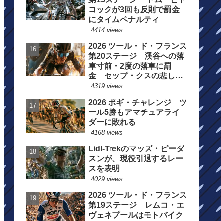
コックが3回も反則で罰金
にタイムペナルティ
4414 views
2026 ツール・ド・フランス
第20ステージ 渓谷への落
車寸前・2度の落車に罰
金 セップ・クスの悲しい
一日
4319 views
2026 ポギ・チャレンジ ツ
ール5勝もアマチュアライ
ダーに敗れる
4168 views
Lidl-Trekのマッズ・ピーダ
スンが、現役引退するレー
スを表明
4029 views
2026 ツール・ド・フランス
第19ステージ レムコ・エ
ヴェネプールはモトバイク