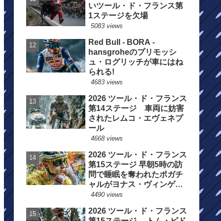
いツール・ド・フランス第
1ステージを欠場
5083 views
Red Bull - BORA -
hansgroheのプリモッシ
ュ・ログリッチが車にはね
られる!
4683 views
2026 ツール・ド・フランス
第14ステージ 車両に妨害
されたレムコ・エヴェネプ
ール
4668 views
2026 ツール・ド・フランス
第15ステージ 早朝5時の訪
問で睡眠を奪われたポガチ
ャルがヨナス・ヴィンゲゴ
ーの離脱を惜しむ
4490 views
2026 ツール・ド・フランス
第15ステージ トム・ピド