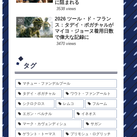
に阻まれる
3538 views
2026 ツール・ド・フラン
ス：タデイ・ポガチャルが
マイヨ・ジョーヌ着用日数
で偉大な記録に
3470 views
タグ
マチュー・ファンデルプール
タデイ・ポガチャル
ワウト・ファンアールト
シクロクロス
レムコ
フルーム
エガン・ベルナル
イネオス
マーク・カヴェンディシュ
サガン
ゲラント・トーマス
プリモシュ・ログリッチ