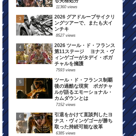
る失格処分
11360 views
2026 グアドループサイクリ
ングツアーで、またも大イ
ンチキ
8527 views
2026 ツール・ド・フランス
第11ステージ ヨナス・ヴ
ィンゲゴーがタデイ・ポガ
チャルを擁護
7593 views
ツール・ド・フランス制覇
後の過酷な現実 ポガチャ
ルが語るエモーショナル・
カムダウンとは
7152 views
引退をかけて直談判したヨ
ナス・ヴィンゲゴーが勝ち
取った持続可能な改革
6385 views