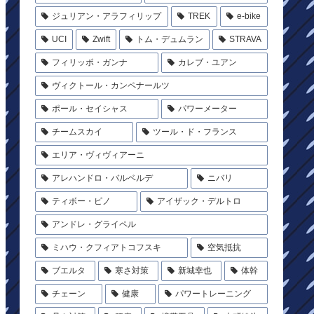
ジュリアン・アラフィリップ
TREK
e-bike
UCI
Zwift
トム・デュムラン
STRAVA
フィリッポ・ガンナ
カレブ・ユアン
ヴィクトール・カンペナールツ
ポール・セイシャス
パワーメーター
チームスカイ
ツール・ド・フランス
エリア・ヴィヴィアーニ
アレハンドロ・バルベルデ
ニバリ
ティボー・ピノ
アイザック・デルトロ
アンドレ・グライペル
ミハウ・クフィアトコフスキ
空気抵抗
ブエルタ
寒さ対策
新城幸也
体幹
チェーン
健康
パワートレーニング