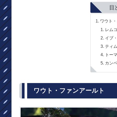
目
ワウト・
レム
イブ
ティ
トー
カン
ワウト・ファンアールト