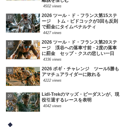
離脱を惜しむ
4502 views
2026 ツール・ド・フランス第15ステ
ージ トム・ピドコックが3回も反則
で罰金にタイムペナルティ
4427 views
2026 ツール・ド・フランス第20ステ
ージ 渓谷への落車寸前・2度の落車
に罰金 セップ・クスの悲しい一日
4336 views
2026 ポギ・チャレンジ ツール5勝も
アマチュアライダーに敗れる
4222 views
Lidl-Trekのマッズ・ピーダスンが、現
役引退するレースを表明
4042 views