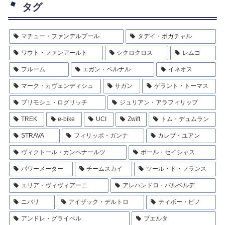
タグ
マチュー・ファンデルプール
タデイ・ポガチャル
ワウト・ファンアールト
シクロクロス
レムコ
フルーム
エガン・ベルナル
イネオス
マーク・カヴェンディシュ
サガン
ゲラント・トーマス
プリモシュ・ログリッチ
ジュリアン・アラフィリップ
TREK
e-bike
UCI
Zwift
トム・デュムラン
STRAVA
フィリッポ・ガンナ
カレブ・ユアン
ヴィクトール・カンペナールツ
ポール・セイシャス
パワーメーター
チームスカイ
ツール・ド・フランス
エリア・ヴィヴィアーニ
アレハンドロ・バルベルデ
ニバリ
アイザック・デルトロ
ティボー・ピノ
アンドレ・グライペル
ブエルタ