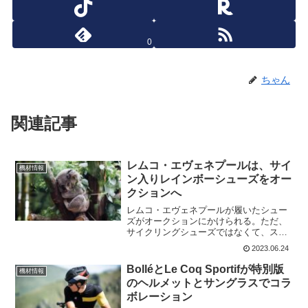
0
ちゃん
関連記事
レムコ・エヴェネプールは、サイ
機材情報
ン入りレインボーシューズをオー
クションへ
レムコ・エヴェネプールが履いたシュー
ズがオークションにかけられる。ただ、
サイクリングシューズではなくて、スニ
ーカーにレインボーカラーが入っている
2023.06.24
もの。チームのプレゼンテーションで履
いていたものですね。オークションにレ
BolléとLe Coq Sportifが特別版
機材情報
インボーカラーのシューズ...
のヘルメットとサングラスでコラ
ボレーション