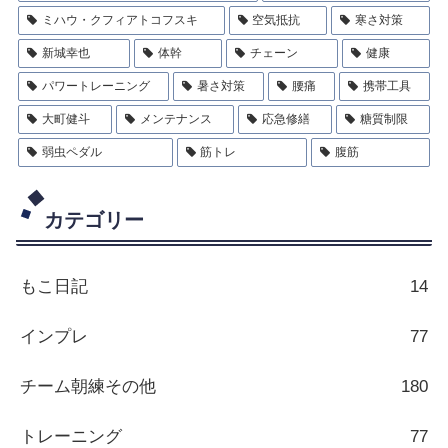
ミハウ・クフィアトコフスキ
空気抵抗
寒さ対策
新城幸也
体幹
チェーン
健康
パワートレーニング
暑さ対策
腰痛
携帯工具
大町健斗
メンテナンス
応急修繕
糖質制限
弱虫ペダル
筋トレ
腹筋
カテゴリー
もこ日記
14
インプレ
77
チーム朝練その他
180
トレーニング
77