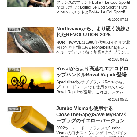
フランスのブランドBolléとLe Coq Sportif
がコラボしてBolléx Le Coq Sportif Furo
MipsヘルメットとBolléx Le Col Sportif
Shifterサングラスの特別エデションを発
2020.07.16
表。両者...
Northwaveから、より硬く洗練さ
機材情報
れたREVOLUTION 2025
NORTHWAVEは1980年代初期イタリア北
東部ベネト州にあるMontebelluna(モンテ
ベルーナ)という街で創業されたブラン
ド。今回同社は、REVOLUTIONをアップ
2025.04.27
デートした2025年モデルを発売してい
る。REVOLUTION ...
Rovalからより高速なエアロドロ
機材情報
ップハンドルRoval Rapide登場
SpecializedのサブブランドRovalから、
プロロードレースでも使用されている
Roval Rapideが登場。これは、ステム一
体型のアルピニストの半額の価格となっ
2021.05.25
ている。アルピニストはその価格と調整
機能の欠如によりほとんどのユーザー...
Jumbo-Vismaも使用する
機材情報
CloseTheGapのSave MyBarバ
ープラグのイエローバージョン登
場
2022ツール・ド・フランスでJumbo-
Vismaのヨナス・ヴィンゲゴーのバイク