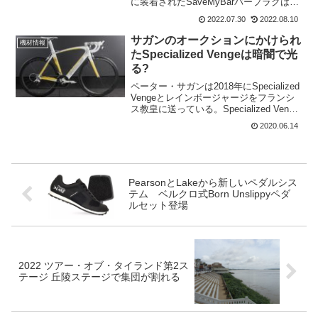
に装着されたSaveMyBarバープラグは、
イエローで統一されていた。このバープ
2022.07.30
2022.08.10
ラグの目的は、カーボンハンドルのエン
ド部分の磨耗を防ぐこと。通常のプラグ
サガンのオークションにかけられ
機材情報
のよう...
たSpecialized Vengeは暗闇で光
る?
ペーター・サガンは2018年にSpecialized
Vengeとレインボージャージをフランシ
ス教皇に送っている。Specialized Venge
は現在、COVID-19パンデミックで最も大
2020.06.14
きな打撃を受けたイタリアのベルガモと
ブレシアの病...
PearsonとLakeから新しいペダルシス
テム ベルクロ式Born Unslippyペダ
ルセット登場
2022 ツアー・オブ・タイランド第2ス
テージ 丘陵ステージで集団が割れる