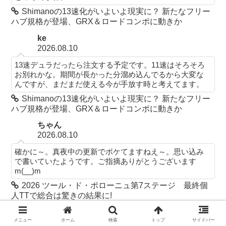
Shimanoの13速化がいよいよ現実に？ 新たなフリー
ハブ規格が登場、GRX＆ロードコンポに動きか
ke
2026.08.10
13速デュラだったら注文する予定です。11速はそろそろ
お別れかな。期間が長かった分溜め込んでるから大変な
んですが、まだまだ使える今が手放す時と考えてます。
Shimanoの13速化がいよいよ現実に？ 新たなフリー
ハブ規格が登場、GRX＆ロードコンポに動きか
ちゃん
2026.08.10
確かに～。真夜中の更新でボケてますねえ～。思い込み
で書いていたようです。ご指摘ありがとうございます
m(__)m
2026 ツール・ド・ポローニュ第7ステージ 最終個
人TTで総合は驚きの結果に!
名無し
メニュー
ホーム
検索
トップ
サイドバー
2026.08.10