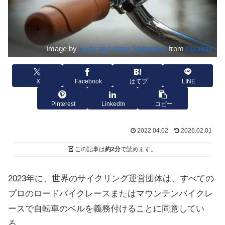
Image by
Rudy and Peter Skitterians
from
Pixabay
X
Facebook
はてブ
LINE
Pinterest
LinkedIn
コピー
2022.04.02
2026.02.01
この記事は
約2分
で読めます。
2023年に、世界のサイクリング運営団体は、すべての
プロのロードバイクレースまたはマウンテンバイクレ
ースで自転車のベルを義務付けることに同意してい
る。