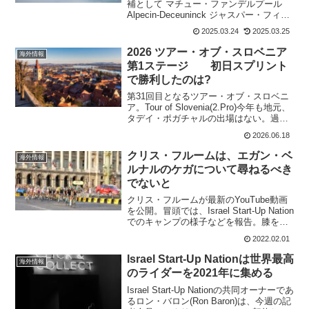
補として マチュー・ファンデルプール
Alpecin-Deceuninck ジャスパー・フィリ
ップセン Alpecin-Deceuninck タデイ・
2025.03.24
2025.03.25
ポガチャル UAE Team Emirates ...
2026 ツアー・オブ・スロベニア
海外情報
第1ステージ 初日スプリント
で勝利したのは?
第31回目となるツアー・オブ・スロベニ
ア。Tour of Slovenia(2.Pro)今年も地元、
タデイ・ポガチャルの出場はない。過去
の優勝者は 2025 アンダース・ハラン・
2026.06.18
ヨハネセン 2024 ジョバンニ・アレオッ
ティ 202...
クリス・フルームは、エガン・ベ
海外情報
ルナルのケガについて尋ねるべき
でないと
クリス・フルームが最新のYouTube動画
を公開。冒頭では、Israel Start-Up Nation
でのキャンプの様子などを報告。膝を痛
めたと言っているけど、遠くに見える山
2022.02.01
まで行くとか、もがいている様子を見せ
てくれたりと、かなり回復して...
Israel Start-Up Nationは世界最高
海外情報
のライダーを2021年に集める
Israel Start-Up Nationの共同オーナーであ
るロン・バロン(Ron Baron)は、今週の記