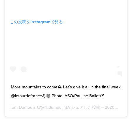
この投稿をInstagramで見る
More mountains to come⛰ Let’s give it all in the final week
@letourdefrance💪🏼 Photo: ASO/Pauline Ballet
Tom Dumoulin
(@t.dumoulin)がシェアした投稿 –
2020年 9月月14日午前9時18分PDT