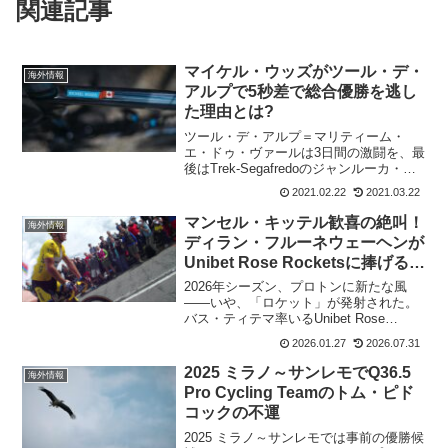
関連記事
マイケル・ウッズがツール・デ・
海外情報
アルプで5秒差で総合優勝を逃し
た理由とは?
ツール・デ・アルプ＝マリティーム・
エ・ドゥ・ヴァールは3日間の激闘を、最
後はTrek-Segafredoのジャンルーカ・ブ
ランビッラが独走勝利で飾った。2位に13
2021.02.22
2021.03.22
秒のタイム差をつけており、ステージ優
勝と共に総合優勝も飾ってしまうという
マンセル・キッテル歓喜の絶叫！
海外情報
TR...
ディラン・フルーネウェーヘンが
Unibet Rose Rocketsに捧げる初
勝利
2026年シーズン、プロトンに新たな風
——いや、「ロケット」が発射された。
バス・ティテマ率いるUnibet Rose
Rocketsに移籍したトップスプリンタ
2026.01.27
2026.07.31
ー、ディラン・フルーネウェーヘンが、
シーズン初戦となるクラシカ・コムニ
2025 ミラノ～サンレモでQ36.5
海外情報
タ・バレンシ...
Pro Cycling Teamのトム・ピド
コックの不運
2025 ミラノ～サンレモでは事前の優勝候