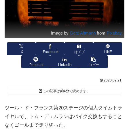
Image by
Gerd Altmann
from
Pixabay
X
Facebook
はてブ
LINE
Pinterest
LinkedIn
コピー
2020.09.21
この記事は
約4分
で読めます。
ツール・ド・フランス第20ステージの個人タイムトラ
イヤルで、トム・デュムランはバイク交換もすること
なくゴールまで走り切った。