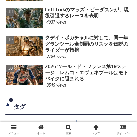
Lidl-Trekのマッズ・ピーダスンが、現
役引退するレースを表明
4037 views
タデイ・ポガチャルに対して、同一年
グランツール全制覇のリスクを伝説の
ライダーが指摘
3784 views
2026 ツール・ド・フランス第19ステ
ージ レムコ・エヴェネプールはモト
バイクに阻まれる
3545 views
タグ
マチュー・ファンデルプール
タデイ・ポガチャル
メニュー
ホーム
検索
トップ
サイドバー
ワウト・ファンアールト
シクロクロス
レムコ