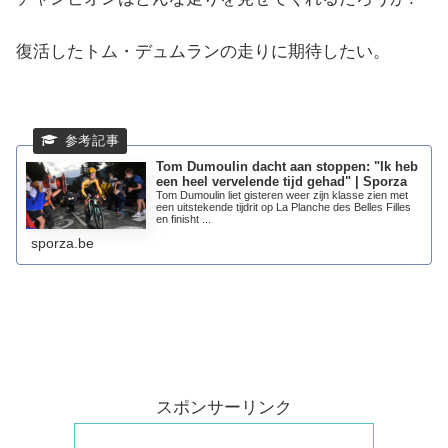
復活したトム・デュムランの走りに期待したい。
Tom Dumoulin dacht aan stoppen: "Ik heb
een heel vervelende tijd gehad" | Sporza
Tom Dumoulin liet gisteren weer zijn klasse zien met
een uitstekende tijdrit op La Planche des Belles Filles
en finisht ...
sporza.be
スポンサーリンク