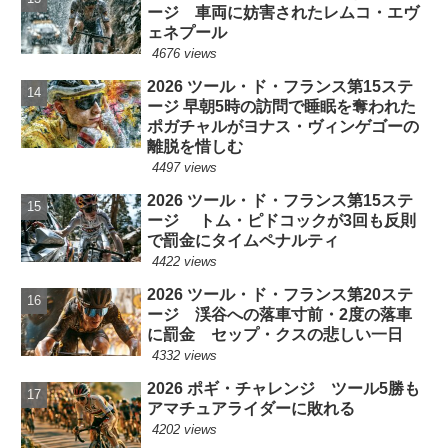
ージ 車両に妨害されたレムコ・エヴ
ェネプール
4676 views
2026 ツール・ド・フランス第15ステ
ージ 早朝5時の訪問で睡眠を奪われた
ポガチャルがヨナス・ヴィンゲゴーの
離脱を惜しむ
4497 views
2026 ツール・ド・フランス第15ステ
ージ トム・ピドコックが3回も反則
で罰金にタイムペナルティ
4422 views
2026 ツール・ド・フランス第20ステ
ージ 渓谷への落車寸前・2度の落車
に罰金 セップ・クスの悲しい一日
4332 views
2026 ポギ・チャレンジ ツール5勝も
アマチュアライダーに敗れる
4202 views