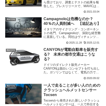
ら受けており、調査とテストの結果を報
告した。プレスリリースで、MAVICは次
のように述べている。ロードサイクリス
2021.03.04
トは、小さな丘を下っている時に衝突し
そうになり、2020年に自転車店に事故を
Campagnoloは危機なのか？
機材情報
報告した。こ...
40％の人員削減へ 【追記あり】
イタリアのサイクリング・コンポーネン
トの名門、Campagnoloが、深刻な経営難
に直面している。同社はヴィチェンツァ
にある本社で、300人の従業員の約40%に
2025.11.28
2025.12.01
あたる最大120人もの大規模な人員削減を
計画していることが報じられた。3年間で
CANYONが電動自動車を販売す
機材情報
2...
る? 未来の都市交通はこうな
る?
ドイツのダイレクト販売メーカー
CANYONは面白いコンセプトを打ち出し
た。ガソリンではなくて、電気の力で動
く電動自動車を5年以内に開発したいとし
2020.09.02
ている。時速60km/hで走る時には、車と
いう扱い。道路が混雑したら、25km/h以
一人で走ることが多い人のための
機材情報
下に落として...
クラッシュヘルメットセンサー
Tocsen
Tocsenから発売された新しいクラッシュ
ヘルメットセンサーは、一人で外出する