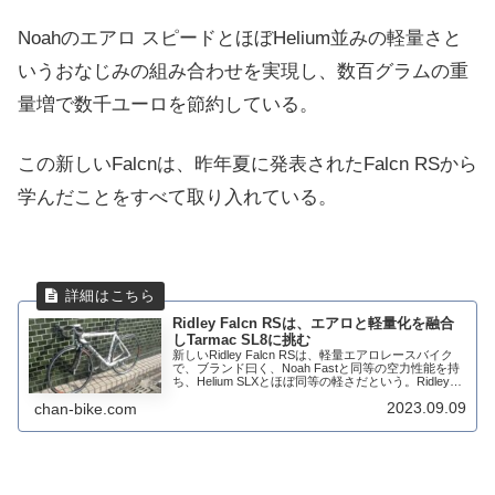
Noahのエアロ スピードとほぼHelium並みの軽量さと
いうおなじみの組み合わせを実現し、数百グラムの重
量増で数千ユーロを節約している。
この新しいFalcnは、昨年夏に発表されたFalcn RSから
学んだことをすべて取り入れている。
Ridley Falcn RSは、エアロと軽量化を融合
しTarmac SL8に挑む
新しいRidley Falcn RSは、軽量エアロレースバイク
で、ブランド曰く、Noah Fastと同等の空力性能を持
ち、Helium SLXとほぼ同等の軽さだという。Ridley
は、新型Falcn RSを「究極のオールラウンド・パフォ
2023.09.09
chan-bike.com
ーマ...