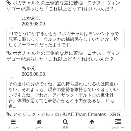
ポガチャルとの圧倒的な差に苦悩 ヨナス・ヴィン
ゲゴーが漏らした「これ以上どうすればいいんだ？」
よかあし
2026.08.09
TTでどうにかするかとか？ポガチャルはモンバントゥで
観客に混じって、ウルシカの補給係をしていたとか。珍
しくノーマークだったようです。
ポガチャルとの圧倒的な差に苦悩 ヨナス・ヴィン
ゲゴーが漏らした「これ以上どうすればいいんだ？」
ちゃん
2026.08.08
その通りの分析ですね。宝の持ち腐れになるのは間違い
ない。それよりも、現在の態勢を維持していくほうがい
いですよね。それと、アイザック・デルトロの進化具
合。体調が悪くても表彰台がとれる力があるし、TTも
進...
アイザック・デルトロがUAE Team Emirates - XRG
と契約延長するということはポール・セイシャスは来な
い?
メニュー
ホーム
検索
トップ
サイドバー