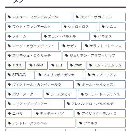
タグ
マチュー・ファンデルプール
タデイ・ポガチャル
ワウト・ファンアールト
シクロクロス
レムコ
フルーム
エガン・ベルナル
イネオス
マーク・カヴェンディシュ
サガン
ゲラント・トーマス
プリモシュ・ログリッチ
ジュリアン・アラフィリップ
TREK
e-bike
UCI
Zwift
トム・デュムラン
STRAVA
フィリッポ・ガンナ
カレブ・ユアン
ヴィクトール・カンペナールツ
ポール・セイシャス
パワーメーター
チームスカイ
ツール・ド・フランス
エリア・ヴィヴィアーニ
アレハンドロ・バルベルデ
ニバリ
ティボー・ピノ
アイザック・デルトロ
アンドレ・グライペル
ブエルタ