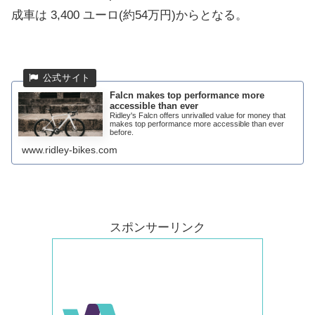
成車は 3,400 ユーロ(約54万円)からとなる。
Falcn makes top performance more
accessible than ever
Ridley's Falcn offers unrivalled value for money that
makes top performance more accessible than ever
before.
www.ridley-bikes.com
スポンサーリンク