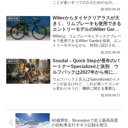
ことが多いすべての人のためのもの。
Tocsenの3人の創業者の一人、アレクサ
2022.04.19
ンダー・シューマッハーは、「アウトド
アでの冒険は、安全第一で」と語る。ヘ
Wilierからタイヤクリアラスが大
機材情報
ルメットに搭載...
きく、リムブレーキも使用できる
エントリーモデルのWilier Garda
登場
Wilierは、リムブレーキとディスクブレー
キで使用できるWilier Gardaを発表。エン
トリーモデルながら、特別に設計された
ステムを使用してケーブル内部ルーティ
2021.09.29
ングも実現。ディスクブレーキモデルで
は、32mmのタイヤクリアランス。リ
Soudal – Quick Stepが長年のパ
機材情報
ム...
ートナーSpecializedと決別 ウ
ルフパックは2027年から何に乗
る?
ウルフパックと言えばSpecializedのイメ
ージがあるけれど、これが来シーズンか
ら変わりそうだ。機材に関する重要な動
きが報じられた。Soudal - Quick Stepお
2026.04.17
よび女子チームのAG Insurance-Soudal
が、長年強...
60歳男性、Bromptonで史上最高高度
の自転車走行ギネス記録を樹立