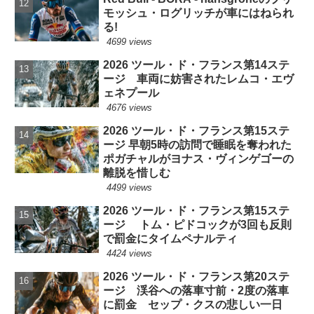
モッシュ・ログリッチが車にはねられ
る!
4699 views
2026 ツール・ド・フランス第14ステ
ージ 車両に妨害されたレムコ・エヴ
ェネプール
4676 views
2026 ツール・ド・フランス第15ステ
ージ 早朝5時の訪問で睡眠を奪われた
ポガチャルがヨナス・ヴィンゲゴーの
離脱を惜しむ
4499 views
2026 ツール・ド・フランス第15ステ
ージ トム・ピドコックが3回も反則
で罰金にタイムペナルティ
4424 views
2026 ツール・ド・フランス第20ステ
ージ 渓谷への落車寸前・2度の落車
に罰金 セップ・クスの悲しい一日