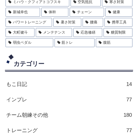
ミハウ・クフィアトコフスキ
空気抵抗
寒さ対策
新城幸也
体幹
チェーン
健康
パワートレーニング
暑さ対策
腰痛
携帯工具
大町健斗
メンテナンス
応急修繕
糖質制限
弱虫ペダル
筋トレ
腹筋
カテゴリー
もこ日記
14
インプレ
77
チーム朝練その他
180
トレーニング
77