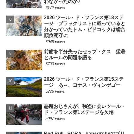
わなかったのか?
6172 views
2026 ツール・ド・フランス第18ステ
ージ ブラックリストに載っていると
分かっていたトム・ピドコックは総合
順位死守に
6048 views
前歯を半分失ったセップ・クス 猛暑
とルールの問題を語る
5700 views
2026 ツール・ド・フランス第15ステ
ージ あ～、ヨナス・ヴィンゲゴー
5226 views
悪魔おじさんが、強盗に会いツール・
ド・フランス第1ステージを欠場
5097 views
Red Bull - BORA - hansgroheのプリ