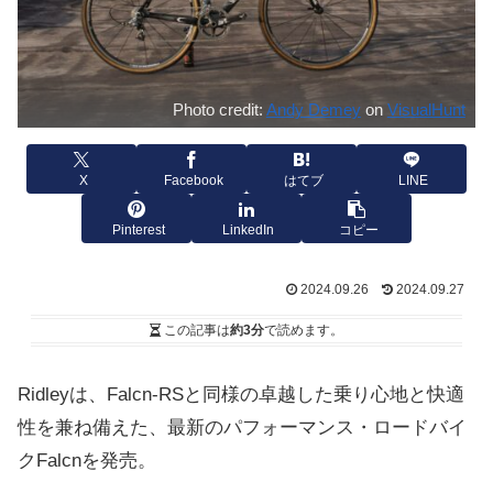
Photo credit:
Andy Demey
on
VisualHunt
X
Facebook
はてブ
LINE
Pinterest
LinkedIn
コピー
2024.09.26
2024.09.27
この記事は
約3分
で読めます。
Ridleyは、Falcn-RSと同様の卓越した乗り心地と快適
性を兼ね備えた、最新のパフォーマンス・ロードバイ
クFalcnを発売。