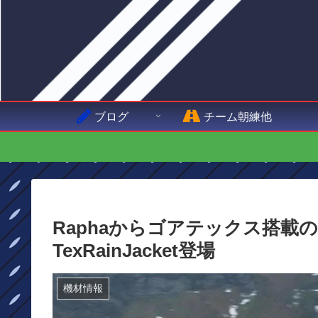
ブログ
チーム朝練他
Raphaからゴアテックス搭載のProTe
TexRainJacket登場
機材情報