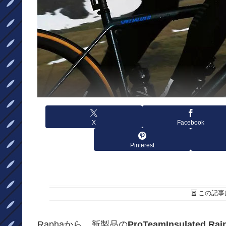
X
Facebook
Pinterest
この記事
Raphaから、新製品の
ProTeamInsulated Rain