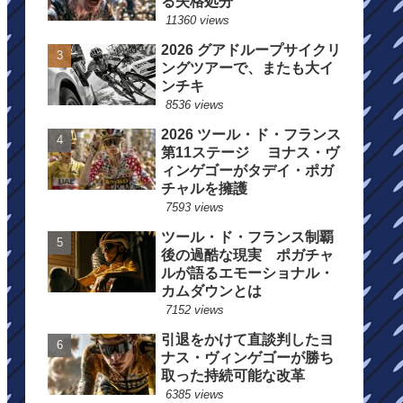
る失格処分
11360 views
2026 グアドループサイクリ
ングツアーで、またも大イ
ンチキ
8536 views
2026 ツール・ド・フランス
第11ステージ ヨナス・ヴ
ィンゲゴーがタデイ・ポガ
チャルを擁護
7593 views
ツール・ド・フランス制覇
後の過酷な現実 ポガチャ
ルが語るエモーショナル・
カムダウンとは
7152 views
引退をかけて直談判したヨ
ナス・ヴィンゲゴーが勝ち
取った持続可能な改革
6385 views