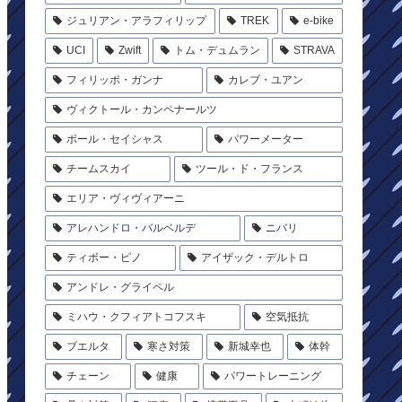
ジュリアン・アラフィリップ
TREK
e-bike
UCI
Zwift
トム・デュムラン
STRAVA
フィリッポ・ガンナ
カレブ・ユアン
ヴィクトール・カンペナールツ
ポール・セイシャス
パワーメーター
チームスカイ
ツール・ド・フランス
エリア・ヴィヴィアーニ
アレハンドロ・バルベルデ
ニバリ
ティボー・ピノ
アイザック・デルトロ
アンドレ・グライペル
ミハウ・クフィアトコフスキ
空気抵抗
ブエルタ
寒さ対策
新城幸也
体幹
チェーン
健康
パワートレーニング