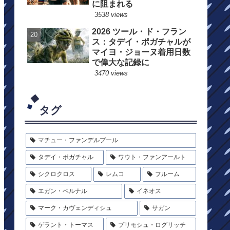
に阻まれる
3538 views
2026 ツール・ド・フラン
ス：タデイ・ポガチャルが
マイヨ・ジョーヌ着用日数
で偉大な記録に
3470 views
タグ
マチュー・ファンデルプール
タデイ・ポガチャル
ワウト・ファンアールト
シクロクロス
レムコ
フルーム
エガン・ベルナル
イネオス
マーク・カヴェンディシュ
サガン
ゲラント・トーマス
プリモシュ・ログリッチ