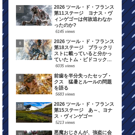
2026 ツール・ド・フランス
第11ステージ ヨナス・ヴ
ィンゲゴーは何故追わなか
ったのか?
6145 views
2026 ツール・ド・フランス
第18ステージ ブラックリ
ストに載っていると分かっ
ていたトム・ピドコックは
総合順位死守に
6035 views
前歯を半分失ったセップ・
クス 猛暑とルールの問題
を語る
5683 views
2026 ツール・ド・フランス
第15ステージ あ～、ヨナ
ス・ヴィンゲゴー
5213 views
悪魔おじさんが、強盗に会