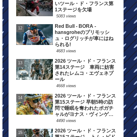
いツール・ド・フランス第
1ステージを欠場
5083 views
Red Bull - BORA -
hansgroheのプリモッシ
ュ・ログリッチが車にはね
られる!
4683 views
2026 ツール・ド・フランス
第14ステージ 車両に妨害
されたレムコ・エヴェネプ
ール
4668 views
2026 ツール・ド・フランス
第15ステージ 早朝5時の訪
問で睡眠を奪われたポガチ
ャルがヨナス・ヴィンゲゴ
ーの離脱を惜しむ
4490 views
2026 ツール・ド・フランス
第15ステージ トム・ピド