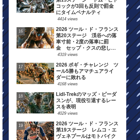
コックが3回も反則で罰金
にタイムペナルティ
4414 views
2026 ツール・ド・フランス
第20ステージ 渓谷への落
車寸前・2度の落車に罰
金 セップ・クスの悲しい
一日
4319 views
2026 ポギ・チャレンジ ツ
ール5勝もアマチュアライ
ダーに敗れる
4168 views
Lidl-Trekのマッズ・ピーダ
スンが、現役引退するレー
スを表明
4029 views
2026 ツール・ド・フランス
第19ステージ レムコ・エ
ヴェネプールはモトバイク