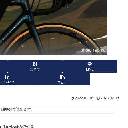
photo rapha
はてブ
LINE
LinkedIn
コピー
2022.01.18
2023.02.08
は
約4分
で読めます。
 Jacket
が登場。