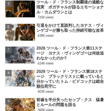
ツール・ド・フランス制覇後の過酷な
現実 ポガチャルが語るエモーショナ
ル・カムダウンとは
7156 views
引退をかけて直談判したヨナス・ヴィ
ンゲゴーが勝ち取った持続可能な改革
6386 views
2026 ツール・ド・フランス第11ステ
ージ ヨナス・ヴィンゲゴーは何故追
わなかったのか?
6146 views
2026 ツール・ド・フランス第18ステ
ージ ブラックリストに載っていると
分かっていたトム・ピドコックは総合
順位死守に
6035 views
前歯を半分失ったセップ・クス 猛暑
とルールの問題を語る
5684 views