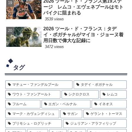
2026 ツール・ド・フランス第19ステ
ージ レムコ・エヴェネプールはモト
バイクに阻まれる
3539 views
2026 ツール・ド・フランス：タデ
イ・ポガチャルがマイヨ・ジョーヌ着
用日数で偉大な記録に
3472 views
タグ
マチュー・ファンデルプール
タデイ・ポガチャル
ワウト・ファンアールト
シクロクロス
レムコ
フルーム
エガン・ベルナル
イネオス
マーク・カヴェンディシュ
サガン
ゲラント・トーマス
プリモシュ・ログリッチ
ジュリアン・アラフィリップ