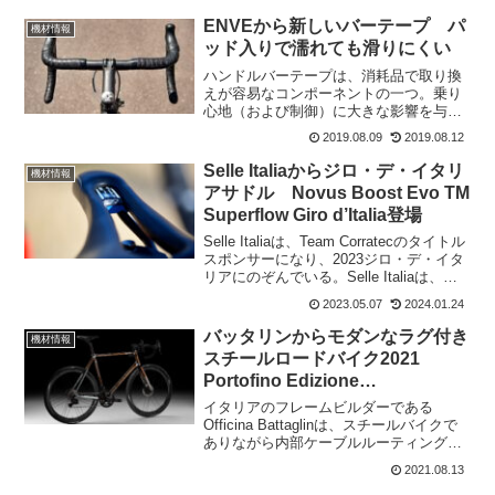
バストーニュ〜リエージュには出れなか
ったけど。トム・ピドコックは、東京オ
ENVEから新しいバーテープ パ
機材情報
リンピックMTB出場に...
ッド入りで濡れても滑りにくい
ハンドルバーテープは、消耗品で取り換
えが容易なコンポーネントの一つ。乗り
心地（および制御）に大きな影響を与え
るコンポーネントでもある。グラベルロ
2019.08.09
2019.08.12
ード(砂利道)用のハンドルバーは広いこと
が多いので、バーテープが長くなること
Selle Italiaからジロ・デ・イタリ
機材情報
が多い。新しいENV...
アサドル Novus Boost Evo TM
Superflow Giro d’Italia登場
Selle Italiaは、Team Corratecのタイトル
スポンサーになり、2023ジロ・デ・イタ
リアにのぞんでいる。Selle Italiaは、
2023ジロ・デ・イタリアに合わせて
2023.05.07
2024.01.24
Novus Boost Evo TM SUPERFL...
バッタリンからモダンなラグ付き
機材情報
スチールロードバイク2021
Portofino Edizione
Anniversario登場
イタリアのフレームビルダーである
Officina Battaglinは、スチールバイクで
ありながら内部ケーブルルーティングを
実現。ラグ付きのモダンなフレーム2021
2021.08.13
Portofino Edizione Anniversarioを70台の