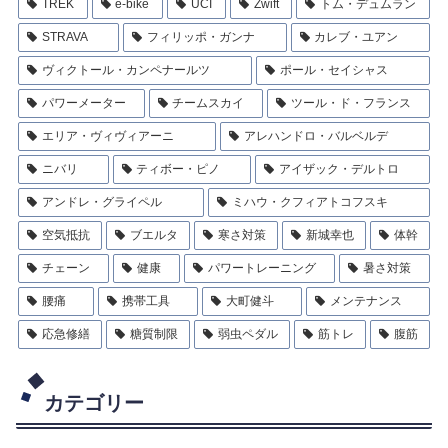
TREK
e-bike
UCI
Zwift
トム・デュムラン
STRAVA
フィリッポ・ガンナ
カレブ・ユアン
ヴィクトール・カンペナールツ
ポール・セイシャス
パワーメーター
チームスカイ
ツール・ド・フランス
エリア・ヴィヴィアーニ
アレハンドロ・バルベルデ
ニバリ
ティボー・ピノ
アイザック・デルトロ
アンドレ・グライペル
ミハウ・クフィアトコフスキ
空気抵抗
ブエルタ
寒さ対策
新城幸也
体幹
チェーン
健康
パワートレーニング
暑さ対策
腰痛
携帯工具
大町健斗
メンテナンス
応急修繕
糖質制限
弱虫ペダル
筋トレ
腹筋
カテゴリー