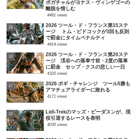
ポガチャルがヨナス・ヴィンゲゴーの
離脱を惜しむ
4491 views
2026 ツール・ド・フランス第15ステ
ージ トム・ピドコックが3回も反則
で罰金にタイムペナルティ
4414 views
2026 ツール・ド・フランス第20ステ
ージ 渓谷への落車寸前・2度の落車
に罰金 セップ・クスの悲しい一日
4320 views
2026 ポギ・チャレンジ ツール5勝も
アマチュアライダーに敗れる
4171 views
Lidl-Trekのマッズ・ピーダスンが、現
役引退するレースを表明
4030 views