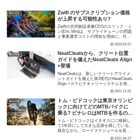
Zwift のサブスクリプション価格
機材情報
が上昇する可能性あり?
Zwiftの共同創設者兼CEOのエリック・ミ
ン(Eric Min)は、サプライチェーンの問題
と事業運営コストの増加を理由に、月額
サブスクリプション料金が間もなく上昇
2023.02.07
する可能性があることをほのめかしてい
る。コロナによる室内サイクリングによ
NeatCleatsから、クリート位置
機材情報
り好...
ガイドを備えたNeatCleats Align
+登場
NeatCleatsは、新しいクリートアライメ
ントガイドを備えた第3世代のNeatCleats
Align +カラビナキャリーシステムを発
売。2017年発売当初は、サイクリングシ
2021.11.01
ューズの保管、持ち運びの機能だけだっ
たが、第3世代では、クリー...
トム・ピドコックは東京オリンピ
機材情報
ックに向けてどのMTBバイクに
乗る? ピナレロはMTBを作るの
か?
トム・ピドコックはイネオスにに移籍し
て1年目にして大きな足跡を残している。
残念ながら、ロードスケジュールを延長
して出場する予定だった、リエージュ〜
2021.04.27