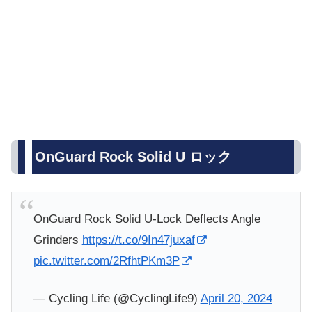
OnGuard Rock Solid U ロック
OnGuard Rock Solid U-Lock Deflects Angle
Grinders
https://t.co/9In47juxaf
pic.twitter.com/2RfhtPKm3P
— Cycling Life (@CyclingLife9)
April 20, 2024