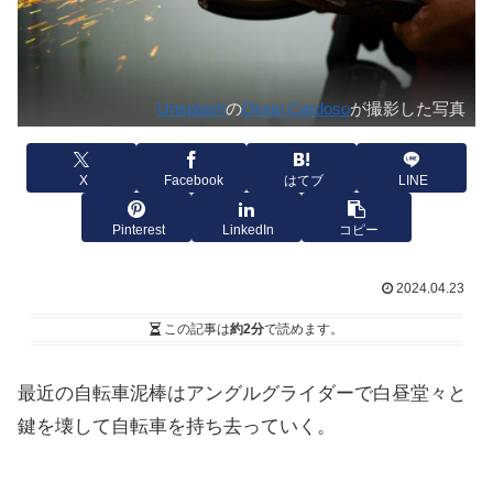
Unsplash
の
Diogo Cardoso
が撮影した写真
X
Facebook
はてブ
LINE
Pinterest
LinkedIn
コピー
2024.04.23
この記事は
約2分
で読めます。
最近の自転車泥棒はアングルグライダーで白昼堂々と
鍵を壊して自転車を持ち去っていく。