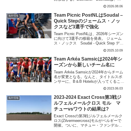
スク人のバスク人によるバスク人のため
2026.08.06
のチームとして1994年に創設され、...
Team Picnic PostNLはSoudal –
海外情報
Quick Stepのジェームス・ノッ
クスなど3選手で強化
Team Picnic PostNLは、2026年シーズン
に向けて3選手の移籍を発表。 ジェーム
ス・ノックス Soudal - Quick Step ディ
ロン・コーカリー St Michel -
2025.10.09
Preference Home - Aube...
Team Arkéa Samsicは2024年シ
海外情報
ーズンから新しいチーム名に
Team Arkéa Samsicが2024年からチーム
名が変更となる。なんと、タイトルスポ
ンサーに、B＆B Hotelsが入ってくること
に。B＆B Hotels - KTMは、消滅してしま
2023.06.03
ったが、あらたにワールドツアーに参加
することになっ...
2023-2024 Exact Cross第3戦ジ
海外情報
ルフェルメールクロス モル マ
チューvsワウトの結果は?
Exact Crossの第3戦ジルフェルメールク
ロス(Zilvermeercross)モルがベルギーで
開催。ついに、マチュー・ファンデルプ
ールとワウト・ファンアールトが今シー