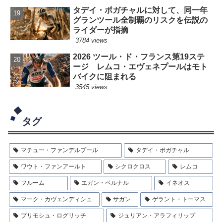
タデイ・ポガチャルに対して、同一年
グランツール全制覇のリスクを伝説の
ライダーが指摘
3784 views
2026 ツール・ド・フランス第19ステ
ージ レムコ・エヴェネプールはモト
バイクに阻まれる
3545 views
タグ
マチュー・ファンデルプール
タデイ・ポガチャル
ワウト・ファンアールト
シクロクロス
レムコ
フルーム
エガン・ベルナル
イネオス
マーク・カヴェンディシュ
サガン
ゲラント・トーマス
プリモシュ・ログリッチ
ジュリアン・アラフィリップ