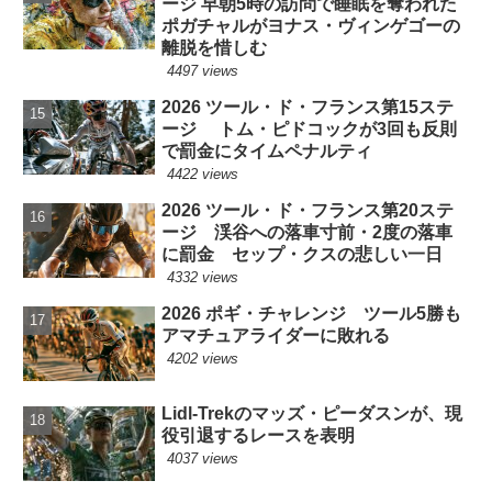
ージ 早朝5時の訪問で睡眠を奪われた
ポガチャルがヨナス・ヴィンゲゴーの
離脱を惜しむ
4497 views
2026 ツール・ド・フランス第15ステ
ージ トム・ピドコックが3回も反則
で罰金にタイムペナルティ
4422 views
2026 ツール・ド・フランス第20ステ
ージ 渓谷への落車寸前・2度の落車
に罰金 セップ・クスの悲しい一日
4332 views
2026 ポギ・チャレンジ ツール5勝も
アマチュアライダーに敗れる
4202 views
Lidl-Trekのマッズ・ピーダスンが、現
役引退するレースを表明
4037 views