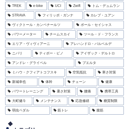
TREK
e-bike
UCI
Zwift
トム・デュムラン
STRAVA
フィリッポ・ガンナ
カレブ・ユアン
ヴィクトール・カンペナールツ
ポール・セイシャス
パワーメーター
チームスカイ
ツール・ド・フランス
エリア・ヴィヴィアーニ
アレハンドロ・バルベルデ
ニバリ
ティボー・ピノ
アイザック・デルトロ
アンドレ・グライペル
ブエルタ
ミハウ・クフィアトコフスキ
空気抵抗
寒さ対策
新城幸也
体幹
チェーン
健康
パワートレーニング
暑さ対策
腰痛
携帯工具
大町健斗
メンテナンス
応急修繕
糖質制限
弱虫ペダル
筋トレ
腹筋