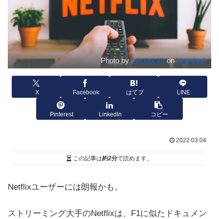
Photo by
freestocks
on
Unsplash
X
Facebook
はてブ
LINE
Pinterest
LinkedIn
コピー
2022.03.04
この記事は
約2分
で読めます。
Netflixユーザーには朗報かも。
ストリーミング大手のNetflixは、F1に似たドキュメン