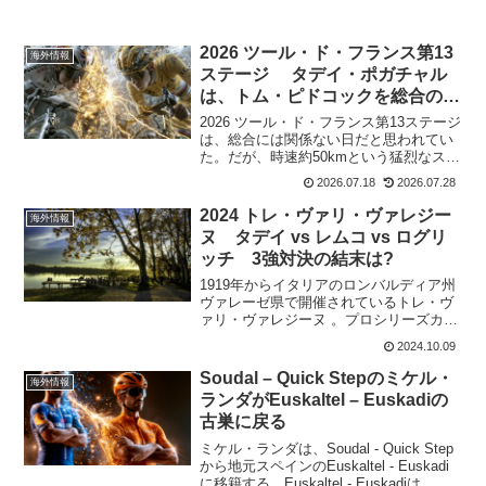
2026 ツール・ド・フランス第13
海外情報
ステージ タデイ・ポガチャル
は、トム・ピドコックを総合のラ
イバルにあげる
2026 ツール・ド・フランス第13ステージ
は、総合には関係ない日だと思われてい
た。だが、時速約50kmという猛烈なスピ
ードで進んだこの日は、間違いなく選手
2026.07.18
2026.07.28
たちの脚に深い疲労を蓄積させた。マイ
ヨ・ジョーヌを着用するタデイ・ポガチ
2024 トレ・ヴァリ・ヴァレジー
海外情報
ャルは集団内...
ヌ タデイ vs レムコ vs ログリ
ッチ 3強対決の結末は?
1919年からイタリアのロンバルディア州
ヴァレーゼ県で開催されているトレ・ヴ
ァリ・ヴァレジーヌ 。プロシリーズカテ
ゴリーのワンデーレース。Tre Valli
2024.10.09
Varesine(1.Pro)過去の優勝者は 2023 イ
ラン・ファンワイルダ...
Soudal – Quick Stepのミケル・
海外情報
ランダがEuskaltel – Euskadiの
古巣に戻る
ミケル・ランダは、Soudal - Quick Step
から地元スペインのEuskaltel - Euskadi
に移籍する。Euskaltel - Euskadiは、バ