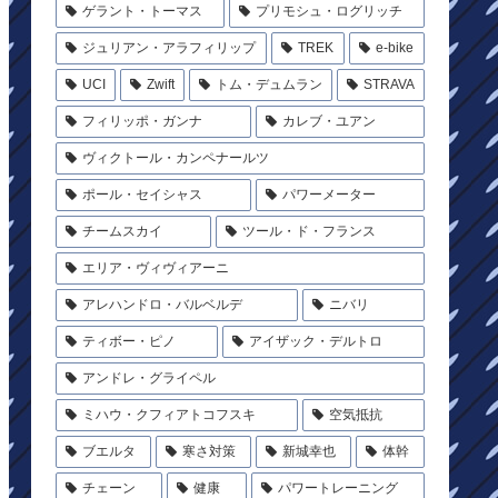
ゲラント・トーマス
プリモシュ・ログリッチ
ジュリアン・アラフィリップ
TREK
e-bike
UCI
Zwift
トム・デュムラン
STRAVA
フィリッポ・ガンナ
カレブ・ユアン
ヴィクトール・カンペナールツ
ポール・セイシャス
パワーメーター
チームスカイ
ツール・ド・フランス
エリア・ヴィヴィアーニ
アレハンドロ・バルベルデ
ニバリ
ティボー・ピノ
アイザック・デルトロ
アンドレ・グライペル
ミハウ・クフィアトコフスキ
空気抵抗
ブエルタ
寒さ対策
新城幸也
体幹
チェーン
健康
パワートレーニング