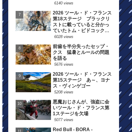
6140 views
2026 ツール・ド・フランス
第18ステージ ブラックリ
ストに載っていると分かっ
ていたトム・ピドコックは
総合順位死守に
6028 views
前歯を半分失ったセップ・
クス 猛暑とルールの問題
を語る
5676 views
2026 ツール・ド・フランス
第15ステージ あ～、ヨナ
ス・ヴィンゲゴー
5208 views
悪魔おじさんが、強盗に会
いツール・ド・フランス第
1ステージを欠場
5077 views
Red Bull - BORA -