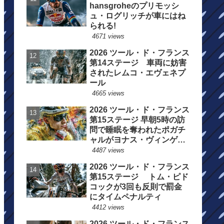
hansgroheのプリモッシ
ュ・ログリッチが車にはね
られる!
4671 views
2026 ツール・ド・フランス
第14ステージ 車両に妨害
されたレムコ・エヴェネプ
ール
4665 views
2026 ツール・ド・フランス
第15ステージ 早朝5時の訪
問で睡眠を奪われたポガチ
ャルがヨナス・ヴィンゲゴ
ーの離脱を惜しむ
4487 views
2026 ツール・ド・フランス
第15ステージ トム・ピド
コックが3回も反則で罰金
にタイムペナルティ
4412 views
2026 ツール・ド・フランス