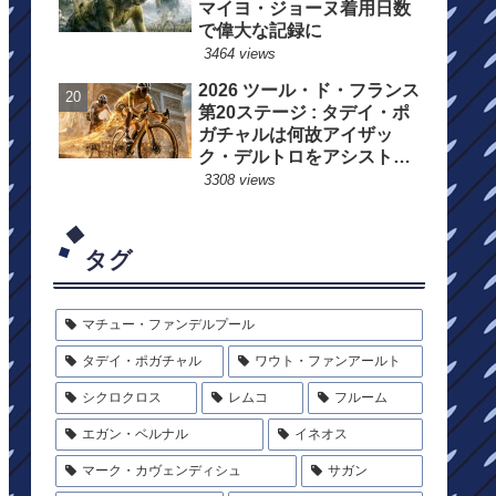
マイヨ・ジョーヌ着用日数
で偉大な記録に
3464 views
2026 ツール・ド・フランス
第20ステージ : タデイ・ポ
ガチャルは何故アイザッ
ク・デルトロをアシストし
たのか?
3308 views
タグ
マチュー・ファンデルプール
タデイ・ポガチャル
ワウト・ファンアールト
シクロクロス
レムコ
フルーム
エガン・ベルナル
イネオス
マーク・カヴェンディシュ
サガン