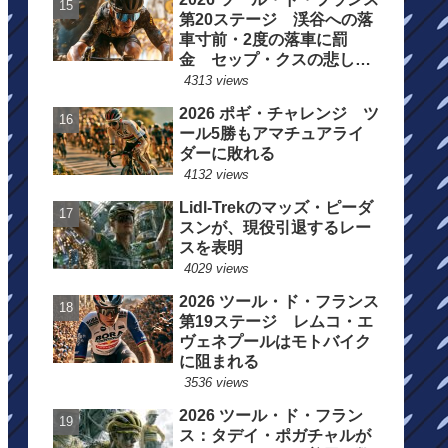
第20ステージ 渓谷への落
車寸前・2度の落車に罰
金 セップ・クスの悲しい
一日
4313 views
2026 ポギ・チャレンジ ツ
ール5勝もアマチュアライ
ダーに敗れる
4132 views
Lidl-Trekのマッズ・ピーダ
スンが、現役引退するレー
スを表明
4029 views
2026 ツール・ド・フランス
第19ステージ レムコ・エ
ヴェネプールはモトバイク
に阻まれる
3536 views
2026 ツール・ド・フラン
ス：タデイ・ポガチャルが