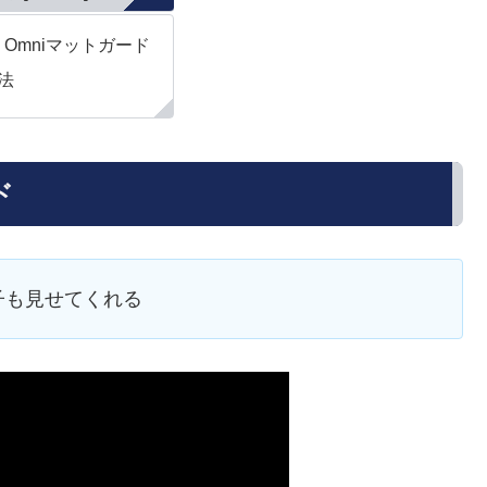
rd Omniマットガード
法
ド
子も見せてくれる