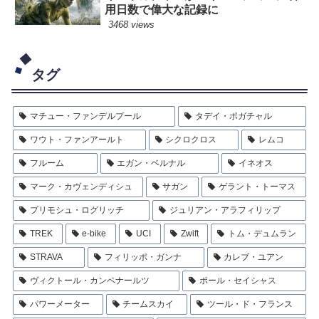
用日数で偉大な記録に
3468 views
タグ
マチュー・ファンデルプール
タデイ・ポガチャル
ワウト・ファンアールト
シクロクロス
レムコ
フルーム
エガン・ベルナル
イネオス
マーク・カヴェンディシュ
サガン
ゲラント・トーマス
プリモシュ・ログリッチ
ジュリアン・アラフィリップ
TREK
e-bike
UCI
Zwift
トム・デュムラン
STRAVA
フィリッポ・ガンナ
カレブ・ユアン
ヴィクトール・カンペナールツ
ポール・セイシャス
パワーメーター
チームスカイ
ツール・ド・フランス