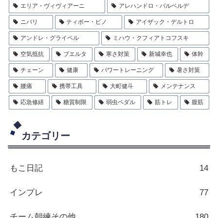
エリア・ヴィヴィアーニ
アレハンドロ・バルベルデ
ニバリ
ティボー・ピノ
アイザック・デルトロ
アンドレ・グライペル
ミハウ・クフィアトコフスキ
空気抵抗
ブエルタ
寒さ対策
新城幸也
体幹
チェーン
健康
パワートレーニング
暑さ対策
腰痛
携帯工具
大町健斗
メンテナンス
応急修繕
糖質制限
弱虫ペダル
筋トレ
腹筋
カテゴリー
もこ日記
14
インプレ
77
チーム朝練その他
180