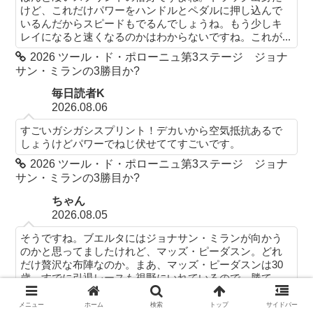
けど、これだけパワーをハンドルとペダルに押し込んで
いるんだからスピードもでるんでしょうね。もう少しキ
レイになると速くなるのかはわからないですね。これが...
2026 ツール・ド・ポローニュ第3ステージ ジョナ
サン・ミランの3勝目か?
毎日読者K
2026.08.06
すごいガシガシスプリント！デカいから空気抵抗あるで
しょうけどパワーでねじ伏せててすごいです。
2026 ツール・ド・ポローニュ第3ステージ ジョナ
サン・ミランの3勝目か?
ちゃん
2026.08.05
そうですね。ブエルタにはジョナサン・ミランが向かう
のかと思ってましたけれど、マッズ・ピーダスン。どれ
だけ贅沢な布陣なのか。まあ、マッズ・ピーダスンは30
歳、すでに引退レースも視野にいれているので、勝て...
2026 ツール・ド・ポローニュ第2ステージ またも
メニュー
ホーム
検索
トップ
サイドバー
ジョナサン・ミランVSポール・マグニエか?