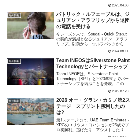
った、マーク・レンショーがHTC - High
2023.04.06
Roadで走っていた時の写真。この2011年
には、マーク・カヴェンディシュは、2...
パトリック・ルフェーブルは、ジ
海外情報
ュリアン・アラフリップから退団
の電話を受ける
今シーズン末で、Soudal - Quick Stepと
の契約が満期となるジュリアン・アラフ
リップ。以前から、ウルフパックから移
籍するという噂、いや、チームに残ると
2024.08.11
いう話など色々と飛び交っていた。だ
が、Soudal - Quick Step...
Team INEOSはSilverstone Paint
海外情報
Technologyとパートナーシップ
Team INEOEは、Silverstone Paint
Technology（SPT）と2020年末までパー
トナーシップを結ぶことを発表。この
Silverstone Paint Technology（以下SPT
2019.07.28
に略）は、F1などのレース...
2026 オー・グラン・カミノ第2ス
海外情報
テージ スプリント勝利したの
は?
第1ステージでは、UAE Team Emirates -
XRGのユリウス・ヨハンセンが26歳でプ
ロ初勝利。逃げたり、アシストしたりで
チームのために働いていたけれど、よう