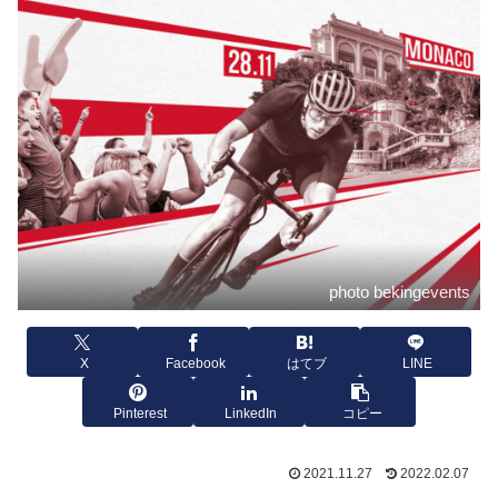
photo bekingevents
X
Facebook
はてブ
LINE
Pinterest
LinkedIn
コピー
2021.11.27
2022.02.07