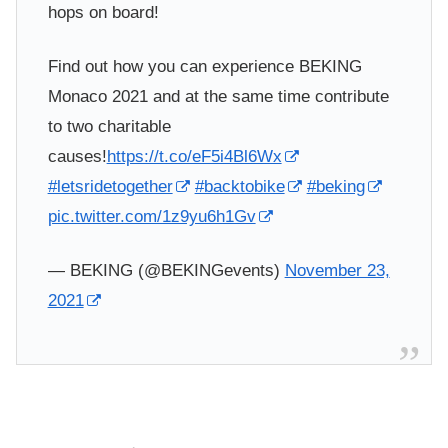
hops on board!
Find out how you can experience BEKING
Monaco 2021 and at the same time contribute
to two charitable
causes!
https://t.co/eF5i4Bl6Wx
#letsridetogether
#backtobike
#beking
pic.twitter.com/1z9yu6h1Gv
— BEKING (@BEKINGevents)
November 23,
2021