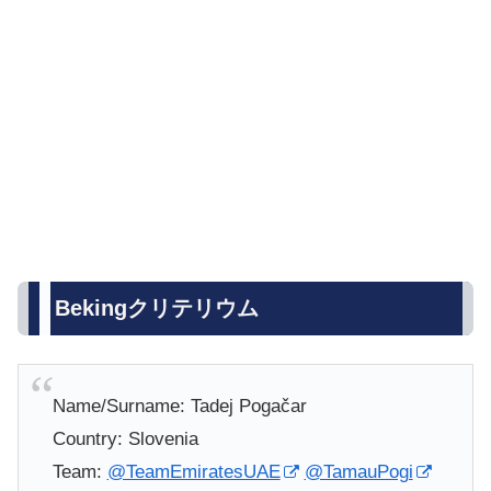
Bekingクリテリウム
Name/Surname: Tadej Pogačar
Country: Slovenia
Team:
@TeamEmiratesUAE
@TamauPogi