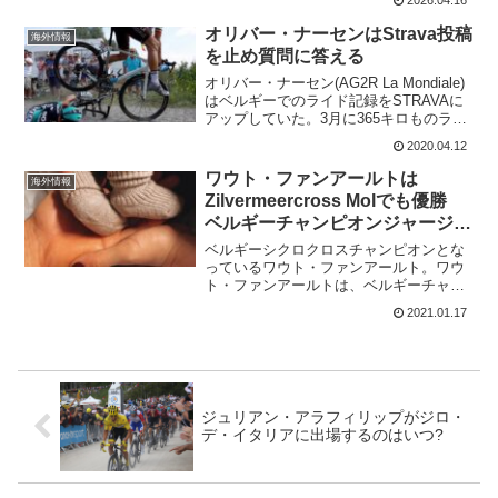
2026.04.16
やく報われた感じだ。第2ステージ ビラ
ルバ～バレイロス 148.6 k...
オリバー・ナーセンはStrava投稿
海外情報
を止め質問に答える
オリバー・ナーセン(AG2R La Mondiale)
はベルギーでのライド記録をSTRAVAに
アップしていた。3月に365キロものライ
ドをしたことは皆の驚きを誘った。だ
2020.04.12
が、このライドは乗れない場所にいるラ
イダーや、今乗っていて良いのかとい
ワウト・ファンアールトは
海外情報
う...
Zilvermeercross Molでも優勝
ベルギーチャンピオンジャージを
披露
ベルギーシクロクロスチャンピオンとな
っているワウト・ファンアールト。ワウ
ト・ファンアールトは、ベルギーチャン
ピオンジャージを着てZilvermeercross
2021.01.17
Molのシクロクロスレースに出場。ベルギ
ーチャンピオンとなったのは4度目だが、
2...
ジュリアン・アラフィリップがジロ・
デ・イタリアに出場するのはいつ?