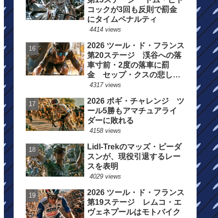
コックが3回も反則で罰金
にタイムペナルティ
4414 views
2026 ツール・ド・フランス
第20ステージ 渓谷への落
車寸前・2度の落車に罰
金 セップ・クスの悲しい
一日
4317 views
2026 ポギ・チャレンジ ツ
ール5勝もアマチュアライ
ダーに敗れる
4158 views
Lidl-Trekのマッズ・ピーダ
スンが、現役引退するレー
スを表明
4029 views
2026 ツール・ド・フランス
第19ステージ レムコ・エ
ヴェネプールはモトバイク