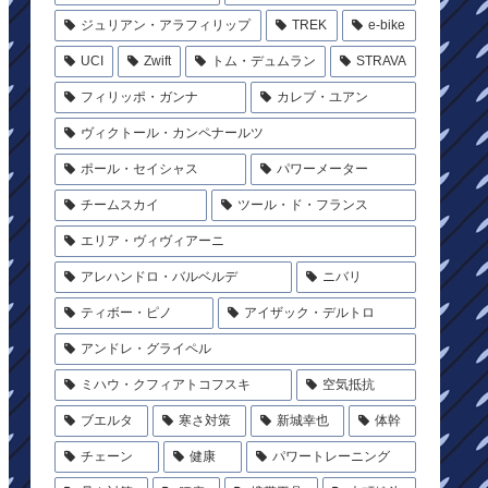
ジュリアン・アラフィリップ
TREK
e-bike
UCI
Zwift
トム・デュムラン
STRAVA
フィリッポ・ガンナ
カレブ・ユアン
ヴィクトール・カンペナールツ
ポール・セイシャス
パワーメーター
チームスカイ
ツール・ド・フランス
エリア・ヴィヴィアーニ
アレハンドロ・バルベルデ
ニバリ
ティボー・ピノ
アイザック・デルトロ
アンドレ・グライペル
ミハウ・クフィアトコフスキ
空気抵抗
ブエルタ
寒さ対策
新城幸也
体幹
チェーン
健康
パワートレーニング