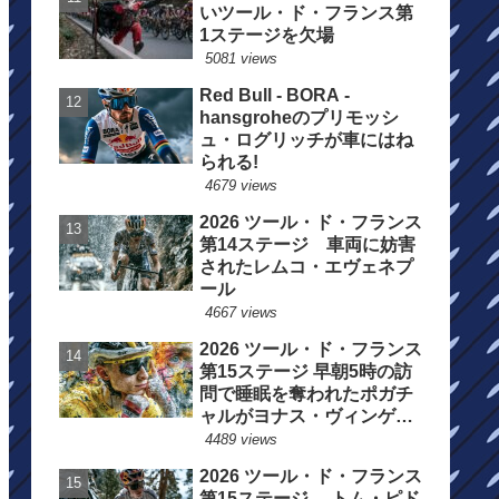
いツール・ド・フランス第
1ステージを欠場
5081 views
Red Bull - BORA -
hansgroheのプリモッシ
ュ・ログリッチが車にはね
られる!
4679 views
2026 ツール・ド・フランス
第14ステージ 車両に妨害
されたレムコ・エヴェネプ
ール
4667 views
2026 ツール・ド・フランス
第15ステージ 早朝5時の訪
問で睡眠を奪われたポガチ
ャルがヨナス・ヴィンゲゴ
ーの離脱を惜しむ
4489 views
2026 ツール・ド・フランス
第15ステージ トム・ピド