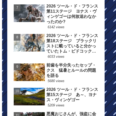
2026 ツール・ド・フランス
第11ステージ ヨナス・ヴ
ィンゲゴーは何故追わなか
ったのか?
6142 views
2026 ツール・ド・フランス
第18ステージ ブラックリ
ストに載っていると分かっ
ていたトム・ピドコックは
総合順位死守に
6033 views
前歯を半分失ったセップ・
クス 猛暑とルールの問題
を語る
5680 views
2026 ツール・ド・フランス
第15ステージ あ～、ヨナ
ス・ヴィンゲゴー
5209 views
悪魔おじさんが、強盗に会