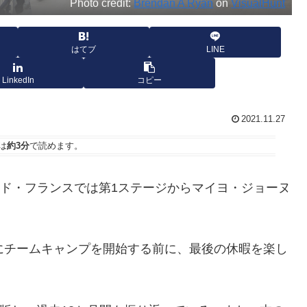
Photo credit:
Brendan A Ryan
on
VisualHunt
はてブ
LINE
LinkedIn
コピー
2021.11.27
は
約3分
で読めます。
・ド・フランスでは第1ステージからマイヨ・ジョーヌ
にチームキャンプを開始する前に、最後の休暇を楽し