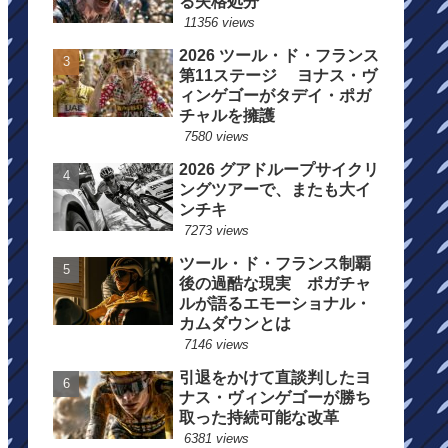
る失格処分
11356 views
2026 ツール・ド・フランス
第11ステージ ヨナス・ヴ
ィンゲゴーがタデイ・ポガ
チャルを擁護
7580 views
2026 グアドループサイクリ
ングツアーで、またも大イ
ンチキ
7273 views
ツール・ド・フランス制覇
後の過酷な現実 ポガチャ
ルが語るエモーショナル・
カムダウンとは
7146 views
引退をかけて直談判したヨ
ナス・ヴィンゲゴーが勝ち
取った持続可能な改革
6381 views