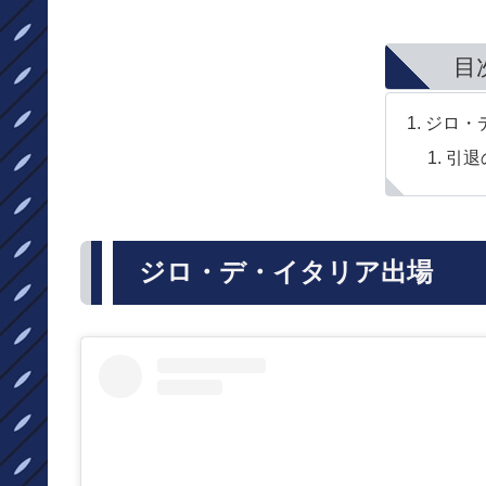
目
ジロ・
引退
ジロ・デ・イタリア出場