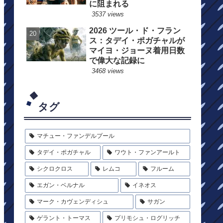
に阻まれる
3537 views
2026 ツール・ド・フラン
ス：タデイ・ポガチャルが
マイヨ・ジョーヌ着用日数
で偉大な記録に
3468 views
タグ
マチュー・ファンデルプール
タデイ・ポガチャル
ワウト・ファンアールト
シクロクロス
レムコ
フルーム
エガン・ベルナル
イネオス
マーク・カヴェンディシュ
サガン
ゲラント・トーマス
プリモシュ・ログリッチ