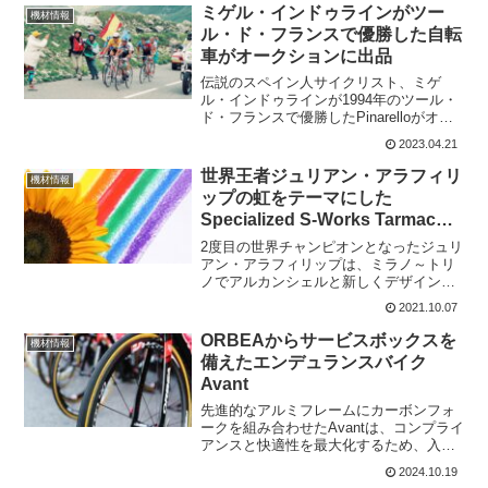
ことがある人もいるはず。特にシューズ
ミゲル・インドゥラインがツー
機材情報
は何万回も回すの...
ル・ド・フランスで優勝した自転
車がオークションに出品
伝説のスペイン人サイクリスト、ミゲ
ル・インドゥラインが1994年のツール・
ド・フランスで優勝したPinarelloがオー
クションにかけられている。ミゲル・イ
2023.04.21
ンドゥラインは、1991年から1995年にか
けてツール・ド・フランス総合5連覇を達
世界王者ジュリアン・アラフィリ
機材情報
成...
ップの虹をテーマにした
Specialized S-Works Tarmac
SL7
2度目の世界チャンピオンとなったジュリ
アン・アラフィリップは、ミラノ～トリ
ノでアルカンシェルと新しくデザインさ
れた、Specialized S-Works Tarmac SL7
2021.10.07
を披露した。今回の世界選手権をテーマ
にしたバイクは、渦巻く競争の...
ORBEAからサービスボックスを
機材情報
備えたエンデュランスバイク
Avant
先進的なアルミフレームにカーボンフォ
ークを組み合わせたAvantは、コンプライ
アンスと快適性を最大化するため、入念
に検討されたジオメトリーを提供。優れ
2024.10.19
たタイヤクリアランスと相まって、ロン