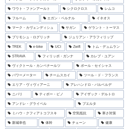
ワウト・ファンアールト
シクロクロス
レムコ
フルーム
エガン・ベルナル
イネオス
マーク・カヴェンディシュ
サガン
ゲラント・トーマス
プリモシュ・ログリッチ
ジュリアン・アラフィリップ
TREK
e-bike
UCI
Zwift
トム・デュムラン
STRAVA
フィリッポ・ガンナ
カレブ・ユアン
ヴィクトール・カンペナールツ
ポール・セイシャス
パワーメーター
チームスカイ
ツール・ド・フランス
エリア・ヴィヴィアーニ
アレハンドロ・バルベルデ
ニバリ
ティボー・ピノ
アイザック・デルトロ
アンドレ・グライペル
ブエルタ
ミハウ・クフィアトコフスキ
空気抵抗
寒さ対策
新城幸也
体幹
チェーン
健康