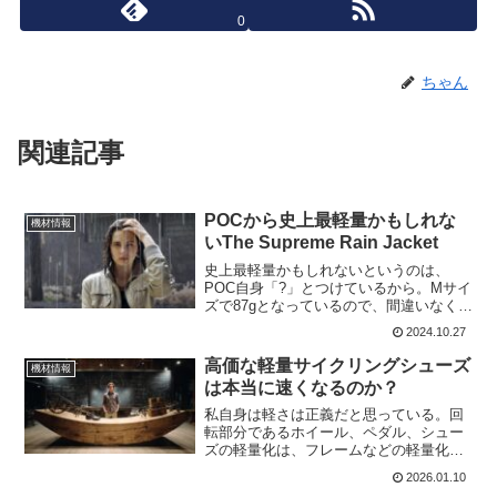
0
ちゃん
関連記事
POCから史上最軽量かもしれな
機材情報
いThe Supreme Rain Jacket
史上最軽量かもしれないというのは、
POC自身「?」とつけているから。Mサイ
ズで87gとなっているので、間違いなく最
軽量の部類であるのは間違いない。POC
2024.10.27
のThe Supreme Rain Jacketは、超軽量、
最大の通気性、3層メンブレン...
高価な軽量サイクリングシューズ
機材情報
は本当に速くなるのか？
私自身は軽さは正義だと思っている。回
転部分であるホイール、ペダル、シュー
ズの軽量化は、フレームなどの軽量化よ
りも効果が高いはず。足元の100gはフレ
2026.01.10
ームの1kgに相当するなんて言葉を聞いた