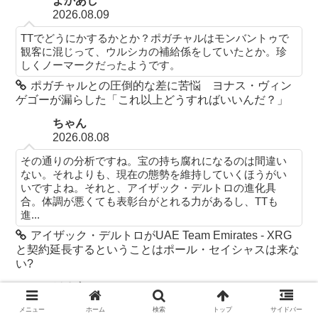
よかあし
2026.08.09
TTでどうにかするかとか？ポガチャルはモンバントゥで
観客に混じって、ウルシカの補給係をしていたとか。珍
しくノーマークだったようです。
ポガチャルとの圧倒的な差に苦悩 ヨナス・ヴィン
ゲゴーが漏らした「これ以上どうすればいいんだ？」
ちゃん
2026.08.08
その通りの分析ですね。宝の持ち腐れになるのは間違い
ない。それよりも、現在の態勢を維持していくほうがい
いですよね。それと、アイザック・デルトロの進化具
合。体調が悪くても表彰台がとれる力があるし、TTも
進...
アイザック・デルトロがUAE Team Emirates - XRG
と契約延長するということはポール・セイシャスは来な
い?
ソルト
2026.08.08
メニュー
ホーム
検索
トップ
サイドバー