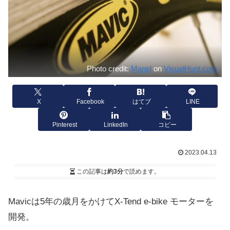
Photo credit:
Manel
on
VisualHunt.com
X
Facebook
はてブ
LINE
Pinterest
LinkedIn
コピー
2023.04.13
この記事は
約3分
で読めます。
Mavicは5年の歳月をかけてX-Tend e-bike モーターを
開発。