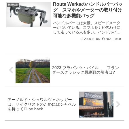
グライドのためにデザインされたバイク
Route Werksのハンドルバーバッ
機材情報
となっている。特徴...
グ スマホやメーターの取り付け
可能な多機能バッグ
ハンドルバーには大抵、スピードメータ
ーがついている。スマホをナビ代わりに
して走っている人も多い。ハンドルバー
バックは便利なんだけど、スマホをつけ
2020.10.06
2020.10.08
ていると開くことが出来ない。こんな問
題を解決したのが、Route Werksのハン
ドルバーバッグ...
2023 ブラバンツ・パイル フラン
ダースクラシック最終戦の勝者は?
アーノルド・シュワルツェネッガー
は、サイクリストのためにはシャベル
を持ってI’ll be back