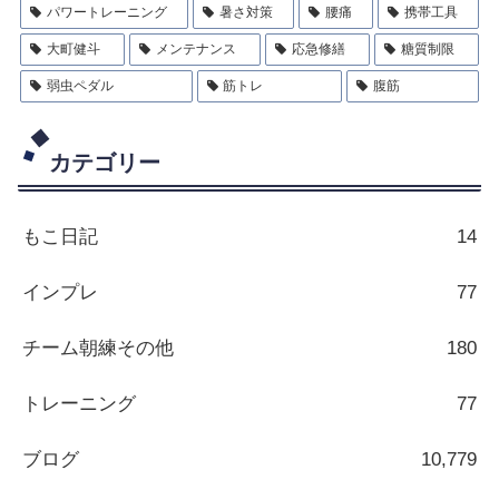
パワートレーニング
暑さ対策
腰痛
携帯工具
大町健斗
メンテナンス
応急修繕
糖質制限
弱虫ペダル
筋トレ
腹筋
カテゴリー
もこ日記
14
インプレ
77
チーム朝練その他
180
トレーニング
77
ブログ
10,779