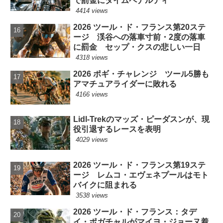
で罰金にタイムペナルティ
4414 views
2026 ツール・ド・フランス第20ステ
ージ 渓谷への落車寸前・2度の落車
に罰金 セップ・クスの悲しい一日
4318 views
2026 ポギ・チャレンジ ツール5勝も
アマチュアライダーに敗れる
4166 views
Lidl-Trekのマッズ・ピーダスンが、現
役引退するレースを表明
4029 views
2026 ツール・ド・フランス第19ステ
ージ レムコ・エヴェネプールはモト
バイクに阻まれる
3538 views
2026 ツール・ド・フランス：タデ
イ・ポガチャルがマイヨ・ジョーヌ着