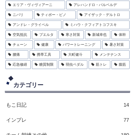
エリア・ヴィヴィアーニ
アレハンドロ・バルベルデ
ニバリ
ティボー・ピノ
アイザック・デルトロ
アンドレ・グライペル
ミハウ・クフィアトコフスキ
空気抵抗
ブエルタ
寒さ対策
新城幸也
体幹
チェーン
健康
パワートレーニング
暑さ対策
腰痛
携帯工具
大町健斗
メンテナンス
応急修繕
糖質制限
弱虫ペダル
筋トレ
腹筋
カテゴリー
もこ日記
14
インプレ
77