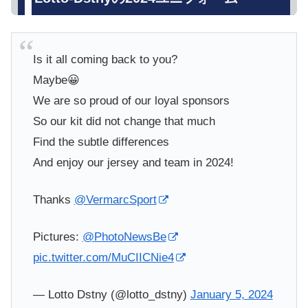
Is it all coming back to you?
Maybe😀
We are so proud of our loyal sponsors
So our kit did not change that much
Find the subtle differences
And enjoy our jersey and team in 2024!
Thanks
@VermarcSport
Pictures:
@PhotoNewsBe
pic.twitter.com/MuCIICNie4
— Lotto Dstny (@lotto_dstny)
January 5, 2024