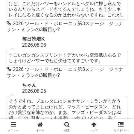
けど、これだけパワーをハンドルとペダルに押し込んで
いるんだからスピードもでるんでしょうね。もう少しキ
レイになると速くなるのかはわからないですね。これが...
2026 ツール・ド・ポローニュ第3ステージ ジョナ
サン・ミランの3勝目か?
毎日読者K
2026.08.06
すごいガシガシスプリント！デカいから空気抵抗あるで
しょうけどパワーでねじ伏せててすごいです。
2026 ツール・ド・ポローニュ第3ステージ ジョナ
サン・ミランの3勝目か?
ちゃん
2026.08.05
そうですね。ブエルタにはジョナサン・ミランが向かう
のかと思ってましたけれど、マッズ・ピーダスン。どれ
だけ贅沢な布陣なのか。まあ、マッズ・ピーダスンは30
歳、すでに引退レースも視野にいれているので、勝て...
2026 ツール・ド・ポローニュ第2ステージ またも
メニュー
ホーム
検索
トップ
サイドバー
ジョナサン・ミランVSポール・マグニエか?