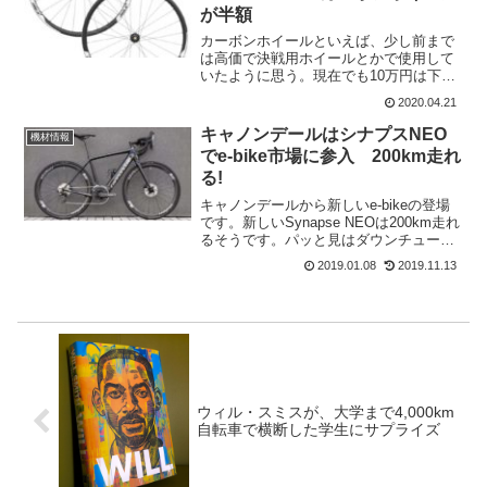
が半額
カーボンホイールといえば、少し前まで
は高価で決戦用ホイールとかで使用して
いたように思う。現在でも10万円は下ら
ないホイールが多い中で、Primeのホイー
2020.04.21
ルは安価であることは有名。この中で
も、Prime RR-28 V2は現在Wiggleで半...
キャノンデールはシナプスNEO
機材情報
でe-bike市場に参入 200km走れ
る!
キャノンデールから新しいe-bikeの登場
です。新しいSynapse NEOは200km走れ
るそうです。パッと見はダウンチュープ
が少し太いかな～という印象です。他の
2019.01.08
2019.11.13
メーカーと比べると違うのは大きな
BOSCHのActive Line Plus...
ウィル・スミスが、大学まで4,000km
自転車で横断した学生にサプライズ