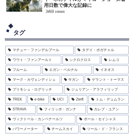
用日数で偉大な記録に
3469 views
タグ
マチュー・ファンデルプール
タデイ・ポガチャル
ワウト・ファンアールト
シクロクロス
レムコ
フルーム
エガン・ベルナル
イネオス
マーク・カヴェンディシュ
サガン
ゲラント・トーマス
プリモシュ・ログリッチ
ジュリアン・アラフィリップ
TREK
e-bike
UCI
Zwift
トム・デュムラン
STRAVA
フィリッポ・ガンナ
カレブ・ユアン
ヴィクトール・カンペナールツ
ポール・セイシャス
パワーメーター
チームスカイ
ツール・ド・フランス