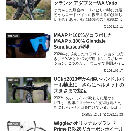
クランク アダプターWX Vario
ケガをした場合や、リハビリの時には最
初からロードバイクに復帰するのは難し
い場合もある。特に膝関節の可動域に問
題がある場合など、いきなり元のクラン
2024.11.11
ク長では回せない場合もあるだろう。そ
んな時、WX Varioクランク・アダプター
MAAPと100%がコラボした
機材情報
を使えば、特別な...
MAAP x 100% Glendale
Sunglasses登場
2020年に成功したコラボレーションに続
き、MAAPと100%が2度目のコラボレー
ション。2つのカラーウェイで展開される
全く新しいMAAP x 100% Glendale
2021.02.17
Sunglassesが誕生した。MAAP x 100%
Glenda...
UCIは2023年から狭いハンドルバ
機材情報
ーも禁止に さらにヘルメットの
大きさまで指定
2022年のシーズンが終わりに近づき、
UCIは、翌年のスポーツの技術規則の更
新にしっかりと目を向けている。UCI技
術規則のUCIテクニカルレギュレーショ
2022.12.01
2022.12.23
ンの明確化ガイドの新しいバージョンが
公開され、2023年1月1日に発効する。主
Wiggleのオリジナルブランド
機材情報
な改正点を...
Prime RR-28 Vカーボンホイール