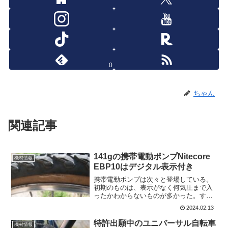
0
ちゃん
関連記事
141gの携帯電動ポンプNitecore
機材情報
EBP10はデジタル表示付き
携帯電動ポンプは次々と登場している。
初期のものは、表示がなく何気圧まで入
ったかわからないものが多かった。すで
にamazonでも販売されている、
2024.02.13
CYCPLUS CUBEもそうだ。
(function(b,c,f,g,a,d,e){b.Moshi...
特許出願中のユニバーサル自転車
機材情報