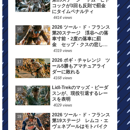
コックが3回も反則で罰金
にタイムペナルティ
4414 views
2026 ツール・ド・フランス
第20ステージ 渓谷への落
車寸前・2度の落車に罰
金 セップ・クスの悲しい
一日
4319 views
2026 ポギ・チャレンジ ツ
ール5勝もアマチュアライ
ダーに敗れる
4168 views
Lidl-Trekのマッズ・ピーダ
スンが、現役引退するレー
スを表明
4029 views
2026 ツール・ド・フランス
第19ステージ レムコ・エ
ヴェネプールはモトバイク