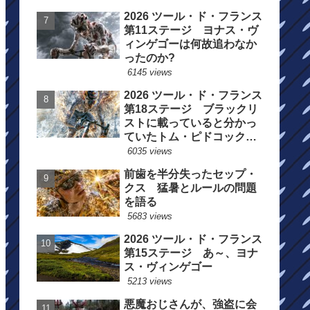
2026 ツール・ド・フランス
第11ステージ ヨナス・ヴ
ィンゲゴーは何故追わなか
ったのか?
6145 views
2026 ツール・ド・フランス
第18ステージ ブラックリ
ストに載っていると分かっ
ていたトム・ピドコックは
総合順位死守に
6035 views
前歯を半分失ったセップ・
クス 猛暑とルールの問題
を語る
5683 views
2026 ツール・ド・フランス
第15ステージ あ～、ヨナ
ス・ヴィンゲゴー
5213 views
悪魔おじさんが、強盗に会