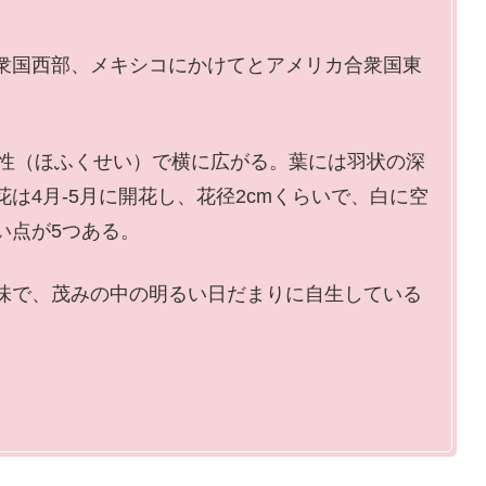
衆国西部、メキシコにかけてとアメリカ合衆国東
匍匐性（ほふくせい）で横に広がる。葉には羽状の深
は4月-5月に開花し、花径2cmくらいで、白に空
い点が5つある。
味で、茂みの中の明るい日だまりに自生している