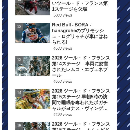
いツール・ド・フランス第
1ステージを欠場
5083 views
Red Bull - BORA -
hansgroheのプリモッシ
ュ・ログリッチが車にはね
られる!
4683 views
2026 ツール・ド・フランス
第14ステージ 車両に妨害
されたレムコ・エヴェネプ
ール
4668 views
2026 ツール・ド・フランス
第15ステージ 早朝5時の訪
問で睡眠を奪われたポガチ
ャルがヨナス・ヴィンゲゴ
ーの離脱を惜しむ
4490 views
2026 ツール・ド・フランス
第15ステージ トム・ピド