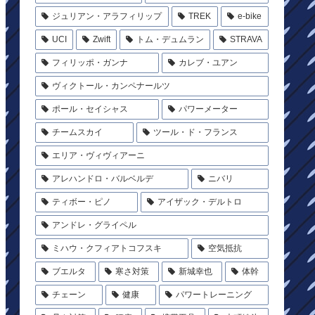
ジュリアン・アラフィリップ
TREK
e-bike
UCI
Zwift
トム・デュムラン
STRAVA
フィリッポ・ガンナ
カレブ・ユアン
ヴィクトール・カンペナールツ
ポール・セイシャス
パワーメーター
チームスカイ
ツール・ド・フランス
エリア・ヴィヴィアーニ
アレハンドロ・バルベルデ
ニバリ
ティボー・ピノ
アイザック・デルトロ
アンドレ・グライペル
ミハウ・クフィアトコフスキ
空気抵抗
ブエルタ
寒さ対策
新城幸也
体幹
チェーン
健康
パワートレーニング