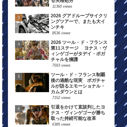
る失格処分
11360 views
2026 グアドループサイクリ
ングツアーで、またも大イ
ンチキ
8536 views
2026 ツール・ド・フランス
第11ステージ ヨナス・ヴ
ィンゲゴーがタデイ・ポガ
チャルを擁護
7593 views
ツール・ド・フランス制覇
後の過酷な現実 ポガチャ
ルが語るエモーショナル・
カムダウンとは
7152 views
引退をかけて直談判したヨ
ナス・ヴィンゲゴーが勝ち
取った持続可能な改革
6385 views