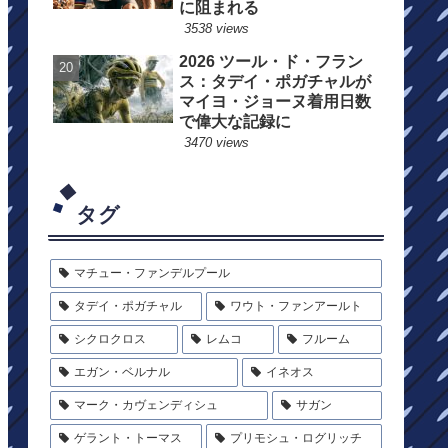
に阻まれる
3538 views
2026 ツール・ド・フラン
ス：タデイ・ポガチャルが
マイヨ・ジョーヌ着用日数
で偉大な記録に
3470 views
タグ
マチュー・ファンデルプール
タデイ・ポガチャル
ワウト・ファンアールト
シクロクロス
レムコ
フルーム
エガン・ベルナル
イネオス
マーク・カヴェンディシュ
サガン
ゲラント・トーマス
プリモシュ・ログリッチ