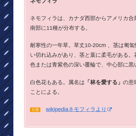
ネモフィラ
ネモフィラは、カナダ西部からアメリカ合
南部に11種が分布する。
耐寒性の一年草。草丈10-20cm 、茎は
い切れ込みがあり、茎と葉に柔毛がある。花
色または青紫色の深い覆輪で、中心部に黒
白色花もある。属名は
「林を愛する」
の意
ことによる。
wikipediaネモフィラより
引用