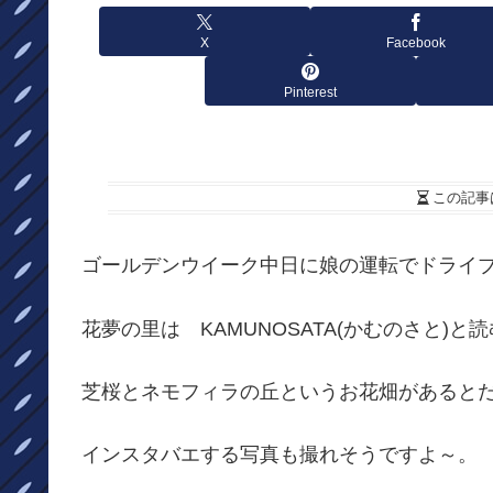
X
Facebook
Pinterest
この記事
ゴールデンウイーク中日に娘の運転でドライ
花夢の里は KAMUNOSATA(かむのさと)と
芝桜とネモフィラの丘というお花畑があると
インスタバエする写真も撮れそうですよ～。