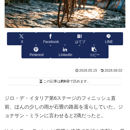
X
Facebook
はてブ
LINE
Pinterest
LinkedIn
コピー
2026.05.15
2026.08.02
この記事は
約6分
で読めます。
ジロ・デ・イタリア第6ステージのフィニッシュ直
前、ほんの少しの雨が石畳の路面を濡らしていた。ジ
ョナサン・ミランに言わせると2滴だったと。