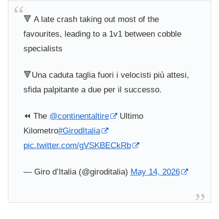
🔻 A late crash taking out most of the
favourites, leading to a 1v1 between cobble
specialists
🔻Una caduta taglia fuori i velocisti più attesi,
sfida palpitante a due per il successo.
⏪ The
@continentaltire
Ultimo
Kilometro
#GirodItalia
pic.twitter.com/gVSKBECkRb
— Giro d’Italia (@giroditalia)
May 14, 2026