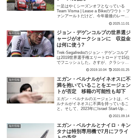
一足はやくシーズンオフとなっている
Team Visma | Lease a Bikeのワウト・フ
ァンアールトだけど、今年最後のレース
に参加する。11月1日に開催されるLidl -
2025.11.01
Trekのティム・デクレルクの送別レース
に参加するのだ。Af...
ジョン・デゲンコルプの世界選ジ
海外情報
ャージがオークションに 収益金
は何に使う?
Trek-Segafredoのジョン・デゲンコルプ
は2019世界選手権エリートロードで15位
でフニッシュした。さすが、クラシック
スペシャリストで、厳しいレースほど真
2019.10.04
2020.01.25
価を発揮するライダーだ。そのデゲンコ
ルブが世界選手権で着ていたジャージを
エガン・ベルナルがイネオスに不
海外情報
オー...
満を抱いていることをエージェン
トが否定 移籍の可能性も却下
エガン・ベルナルのエージェントは、ベ
ルナルがイネオスに不満を持っているこ
と。そして、2023年にIsrael Start-Up
Nationに移籍するために、長期契約を破
2021.09.14
棄するというニュースを否定した。何
故、エガン・ベルナルがイネオスに不
エガン・ベルナルとナイロ・キン
海外情報
満...
タナは特別専用機で7月にフライ
トの予定