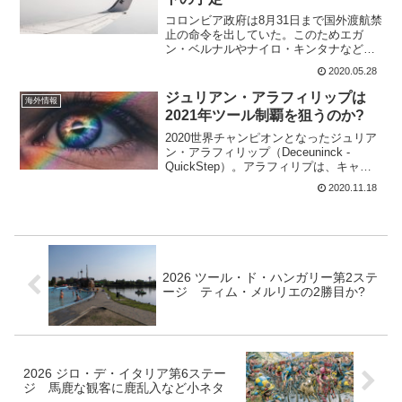
コロンビア政府は8月31日まで国外渡航禁
止の命令を出していた。このためエガ
ン・ベルナルやナイロ・キンタナなど多
くのコロンビアのライダーは8月29日スタ
2020.05.28
ートのツール・ド・フランスに間に合わ
ない可能性があった。だが、コロンビア
ジュリアン・アラフィリップは
海外情報
自転車連盟はすでに...
2021年ツール制覇を狙うのか?
2020世界チャンピオンとなったジュリア
ン・アラフィリップ（Deceuninck -
QuickStep）。アラフィリプは、キャリ
アの中であと1つだけ勝てるとしたらツー
2020.11.18
ル・ド・フランスだと語った。だが、
2021年のツール・ド・フランスを目標...
2026 ツール・ド・ハンガリー第2ステ
ージ ティム・メルリエの2勝目か?
2026 ジロ・デ・イタリア第6ステー
ジ 馬鹿な観客に鹿乱入など小ネタ