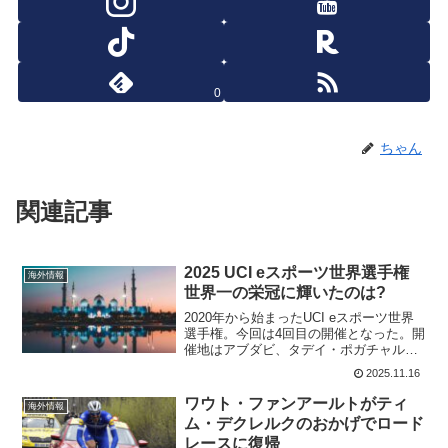
0
ちゃん
関連記事
2025 UCI eスポーツ世界選手権
海外情報
世界一の栄冠に輝いたのは?
2020年から始まったUCI eスポーツ世界
選手権。今回は4回目の開催となった。開
催地はアブダビ、タデイ・ポガチャルも
現地で観戦していた。隣はサガン。
2025.11.16
Spotted at #AbuDhabi2025. 👀
pic.twitter.com/P...
ワウト・ファンアールトがティ
海外情報
ム・デクレルクのおかげでロード
レースに復帰