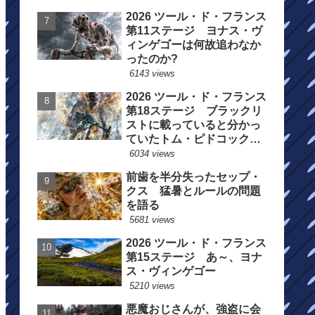
2026 ツール・ド・フランス
第11ステージ ヨナス・ヴ
ィンゲゴーは何故追わなか
ったのか?
6143 views
2026 ツール・ド・フランス
第18ステージ ブラックリ
ストに載っていると分かっ
ていたトム・ピドコックは
総合順位死守に
6034 views
前歯を半分失ったセップ・
クス 猛暑とルールの問題
を語る
5681 views
2026 ツール・ド・フランス
第15ステージ あ～、ヨナ
ス・ヴィンゲゴー
5210 views
悪魔おじさんが、強盗に会