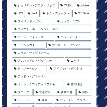
ジュリアン・アラフィリップ
TREK
e-bike
UCI
Zwift
トム・デュムラン
STRAVA
フィリッポ・ガンナ
カレブ・ユアン
ヴィクトール・カンペナールツ
ポール・セイシャス
パワーメーター
チームスカイ
ツール・ド・フランス
エリア・ヴィヴィアーニ
アレハンドロ・バルベルデ
ニバリ
ティボー・ピノ
アイザック・デルトロ
アンドレ・グライペル
ミハウ・クフィアトコフスキ
空気抵抗
ブエルタ
寒さ対策
新城幸也
体幹
チェーン
健康
パワートレーニング