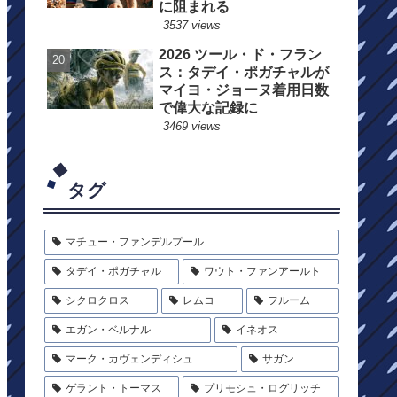
に阻まれる
3537 views
2026 ツール・ド・フラン
ス：タデイ・ポガチャルが
マイヨ・ジョーヌ着用日数
で偉大な記録に
3469 views
タグ
マチュー・ファンデルプール
タデイ・ポガチャル
ワウト・ファンアールト
シクロクロス
レムコ
フルーム
エガン・ベルナル
イネオス
マーク・カヴェンディシュ
サガン
ゲラント・トーマス
プリモシュ・ログリッチ