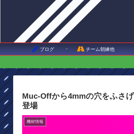
ブログ
チーム朝練他
Muc-Offから4mmの穴を
登場
機材情報