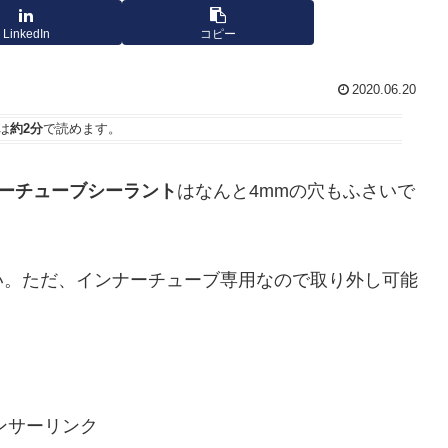
LinkedIn
コピー
2020.06.20
は
約2分
で読めます。
インナーチューブシーラント
はなんと4mmの穴もふさいで
い。ただ、インナーチューブ専用なので取り外し可能
。
ンサーリンク