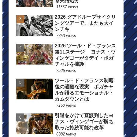
る失格処分
11357 views
2026 グアドループサイクリ
ングツアーで、またも大イ
ンチキ
7753 views
2026 ツール・ド・フランス
第11ステージ ヨナス・ヴ
ィンゲゴーがタデイ・ポガ
チャルを擁護
7585 views
ツール・ド・フランス制覇
後の過酷な現実 ポガチャ
ルが語るエモーショナル・
カムダウンとは
7150 views
引退をかけて直談判したヨ
ナス・ヴィンゲゴーが勝ち
取った持続可能な改革
6382 views