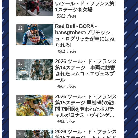
いツール・ド・フランス第
1ステージを欠場
5082 views
Red Bull - BORA -
hansgroheのプリモッシ
ュ・ログリッチが車にはね
られる!
4681 views
2026 ツール・ド・フランス
第14ステージ 車両に妨害
されたレムコ・エヴェネプ
ール
4667 views
2026 ツール・ド・フランス
第15ステージ 早朝5時の訪
問で睡眠を奪われたポガチ
ャルがヨナス・ヴィンゲゴ
ーの離脱を惜しむ
4490 views
2026 ツール・ド・フランス
第15ステージ トム・ピド