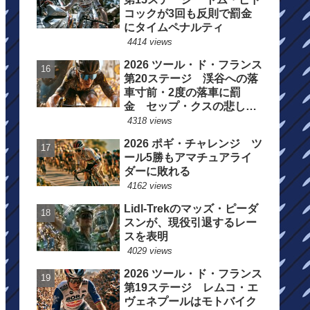
コックが3回も反則で罰金
にタイムペナルティ
4414 views
2026 ツール・ド・フランス
第20ステージ 渓谷への落
車寸前・2度の落車に罰
金 セップ・クスの悲しい
一日
4318 views
2026 ポギ・チャレンジ ツ
ール5勝もアマチュアライ
ダーに敗れる
4162 views
Lidl-Trekのマッズ・ピーダ
スンが、現役引退するレー
スを表明
4029 views
2026 ツール・ド・フランス
第19ステージ レムコ・エ
ヴェネプールはモトバイク