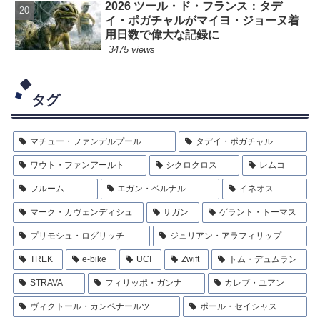
2026 ツール・ド・フランス：タデ
イ・ポガチャルがマイヨ・ジョーヌ着
用日数で偉大な記録に
3475 views
タグ
マチュー・ファンデルプール
タデイ・ポガチャル
ワウト・ファンアールト
シクロクロス
レムコ
フルーム
エガン・ベルナル
イネオス
マーク・カヴェンディシュ
サガン
ゲラント・トーマス
プリモシュ・ログリッチ
ジュリアン・アラフィリップ
TREK
e-bike
UCI
Zwift
トム・デュムラン
STRAVA
フィリッポ・ガンナ
カレブ・ユアン
ヴィクトール・カンペナールツ
ポール・セイシャス