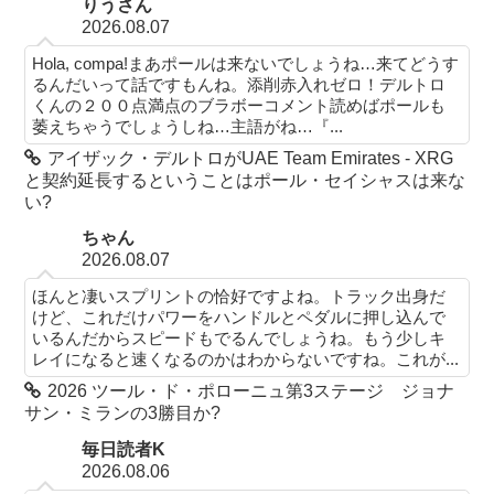
りうさん
2026.08.07
Hola, compa!まあポールは来ないでしょうね…来てどうす
るんだいって話ですもんね。添削赤入れゼロ！デルトロ
くんの２００点満点のブラボーコメント読めばポールも
萎えちゃうでしょうしね…主語がね…『...
アイザック・デルトロがUAE Team Emirates - XRG
と契約延長するということはポール・セイシャスは来な
い?
ちゃん
2026.08.07
ほんと凄いスプリントの恰好ですよね。トラック出身だ
けど、これだけパワーをハンドルとペダルに押し込んで
いるんだからスピードもでるんでしょうね。もう少しキ
レイになると速くなるのかはわからないですね。これが...
2026 ツール・ド・ポローニュ第3ステージ ジョナ
サン・ミランの3勝目か?
毎日読者K
2026.08.06