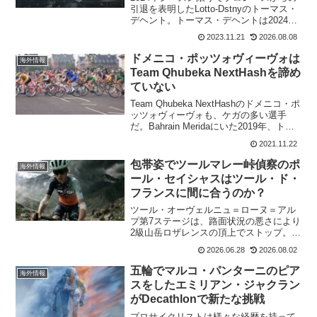
引退を表明したLotto-Dstnyのトーマス・
デヘント。トーマス・デヘントは2024年
いっぱいでプロのサイクリストに別れを
2023.11.21
2026.08.08
告げるが、だからといって自転車を完全
に手放すわけではない。その後も数年間
ドメニコ・ポッツォヴィーヴォは
海外情報
はコ...
Team Qhubeka NextHashを諦め
ていない
Team Qhubeka NextHashのドメニコ・ポ
ッツォヴィーヴォも、ケガの多い選手
だ。Bahrain Meridaにいた2019年、トレ
ーニング中の交通事故で大けが。チーム
2021.11.22
からは契約更新されなかった。なんと
か、NTT Pro cyc...
包帯姿でツールマレー峠偵察のポ
海外情報
ール・セイシャスはツール・ド・
フランスに間に合うのか？
ツール・オーヴェルニュ＝ローヌ＝アル
プ第7ステージは、路面状況の悪さにより
2級山岳ロザレンスの頂上でストップ。下
りはニュートラルとなっていたが、先導
2026.06.28
2026.08.02
走行が解除された直後、ポール・セイシ
ャスが激しく落車してしまった。チーム
五輪でマルコ・パンターニのピア
海外情報
は4分の差を60km...
スをしたエミリアン・ジャクラン
がDecathlonで新たな挑戦
プロサイクリストは様々な経歴を持って