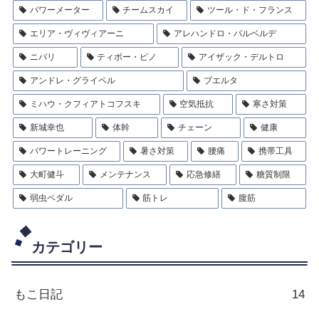
パワーメーター
チームスカイ
ツール・ド・フランス
エリア・ヴィヴィアーニ
アレハンドロ・バルベルデ
ニバリ
ティボー・ピノ
アイザック・デルトロ
アンドレ・グライペル
ブエルタ
ミハウ・クフィアトコフスキ
空気抵抗
寒さ対策
新城幸也
体幹
チェーン
健康
パワートレーニング
暑さ対策
腰痛
携帯工具
大町健斗
メンテナンス
応急修繕
糖質制限
弱虫ペダル
筋トレ
腹筋
カテゴリー
もこ日記
14