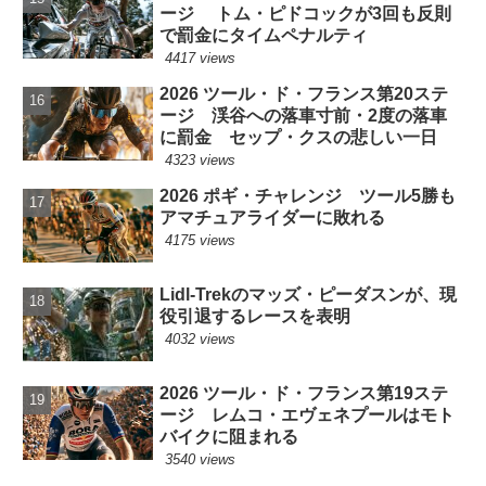
ージ トム・ピドコックが3回も反則
で罰金にタイムペナルティ
4417 views
2026 ツール・ド・フランス第20ステ
ージ 渓谷への落車寸前・2度の落車
に罰金 セップ・クスの悲しい一日
4323 views
2026 ポギ・チャレンジ ツール5勝も
アマチュアライダーに敗れる
4175 views
Lidl-Trekのマッズ・ピーダスンが、現
役引退するレースを表明
4032 views
2026 ツール・ド・フランス第19ステ
ージ レムコ・エヴェネプールはモト
バイクに阻まれる
3540 views