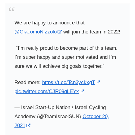
We are happy to announce that
@GiacomoNizzolo
will join the team in 2022!
️ “I’m really proud to become part of this team.
I’m super happy and super motivated and I’m
sure we will achieve big goals together.”
Read more:
https://t.co/Tcn3yckxgT
pic.twitter.com/CJR09qLEYx
— Israel Start-Up Nation / Israel Cycling
Academy (@TeamIsraelSUN)
October 20,
2021