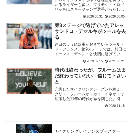
いるライダーも多い。プリモシュ・ログ
リッチはスキージャンプ選手だったし、
ヨナス・ヴィンゲゴーは魚加工工場で働
2026.03.31
2026.08.05
いていた。2025 ツール・ド・フランス総
合3位のフロリアン・リポヴィッツが、元
第8ステージで逃げていたアレッ
海外情報
バイアスロン選手...
サンドロ・デマルキがツールを去
る
連日のように落車が起きているツール・
ド・フランス。第9ステージでは、前日に
トーマス・デヘントと快調に逃げていた
アレッサンドロ・デマルキが落車してし
2019.07.15
2021.05.21
まった。デマルキは、集団内で激しく落
車し救急車でサンテティエンヌの病院に
時代は終わったが、フルームはま
海外情報
搬送された。チームによ...
だ終わっていない 信じて下さい
と
充実したサイクリングシーズンを終え、
クリス・フルームがスカイ・イネオスで
活躍した11年の時代が幕を閉じた。引退
ではなく、威厳を持って次の新チームで
2020.11.15
締めくくりたいという。フルームは昨年
のケガから、まだ100%回復していない。
フルームはまだ終わ...
サイクリングケイデンスブースター