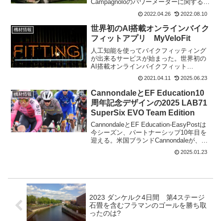
Campagnoloのパワーメーターに関する特
許は2019年から出ている。昨年も出して
2022.04.26
2022.08.10
いて、それが搭載されていると言われた
Lotto Soudalが乗るバイクも公...
世界初のAI搭載オンラインバイク
機材情報
フィットアプリ MyVeloFit
人工知能を使ってバイクフィッティング
が出来るサービスが始まった。世界初の
AI搭載オンラインバイクフィット
MyVeloFitだ。これまで、正確なフィッテ
2021.04.11
2025.06.23
ィングは経験豊かなフィッターに見て貰
うとかしないと中々良いボジションが得
CannondaleとEF Education10
機材情報
られなかった。この...
周年記念デザインの2025 LAB71
SuperSix EVO Team Edition
CannondaleとEF Education-EasyPostは
今シーズン、パートナーシップ10年目を
迎える。米国ブランドCannondaleが、米
国国籍のEF Education-EasyPostとEF
2025.01.23
Education-Oatly女...
2023 ダンケルク4日間 第4ステージ
石畳を含むフラマンのゴールを勝ち取
ったのは?