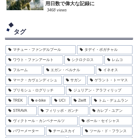
用日数で偉大な記録に
3468 views
タグ
マチュー・ファンデルプール
タデイ・ポガチャル
ワウト・ファンアールト
シクロクロス
レムコ
フルーム
エガン・ベルナル
イネオス
マーク・カヴェンディシュ
サガン
ゲラント・トーマス
プリモシュ・ログリッチ
ジュリアン・アラフィリップ
TREK
e-bike
UCI
Zwift
トム・デュムラン
STRAVA
フィリッポ・ガンナ
カレブ・ユアン
ヴィクトール・カンペナールツ
ポール・セイシャス
パワーメーター
チームスカイ
ツール・ド・フランス