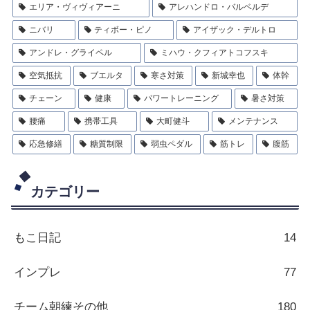
エリア・ヴィヴィアーニ
アレハンドロ・バルベルデ
ニバリ
ティボー・ピノ
アイザック・デルトロ
アンドレ・グライペル
ミハウ・クフィアトコフスキ
空気抵抗
ブエルタ
寒さ対策
新城幸也
体幹
チェーン
健康
パワートレーニング
暑さ対策
腰痛
携帯工具
大町健斗
メンテナンス
応急修繕
糖質制限
弱虫ペダル
筋トレ
腹筋
カテゴリー
もこ日記
14
インプレ
77
チーム朝練その他
180