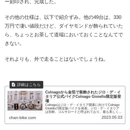
ー刻印され、完成した。
その他の仕様は、以下で紹介ずみ。他の49台は、330
万円で凄い値段だけど、ダイヤモンドが飾られていた
ら、ちょっとお茶して道端においておくことなんてで
きない。
それよりも、外で走ることはないでしょうね。
Colnagoから金箔で装飾されたジロ・デ・イ
タリア公式バイクColnago Gioiello限定版登
場
Colnagoはジロ・デ・イタリア開幕に向けてColnago
Gioielloの限定版バイクを発表。ジロ・デ・イタリア
は別称、コルサロードと呼ばれており、最も美しくタ
フなレースと言われており、宝石を表すGioielloの名
2023.05.03
chan-bike.com
前がついたバイクを...