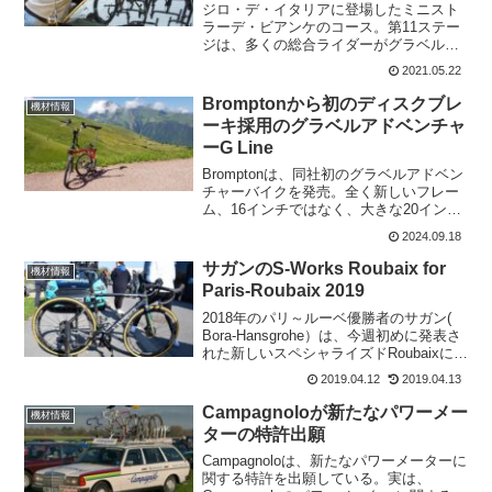
ジロ・デ・イタリアに登場したミニスト
ラーデ・ビアンケのコース。第11ステー
ジは、多くの総合ライダーがグラベルロ
ードでタイムを失ってしまった。ここで
2021.05.22
勝利したのは、21歳の若手、マウロ・シ
ュミッド(Team Qhubeka ASSOS)。この
Bromptonから初のディスクブレ
機材情報
マ...
ーキ採用のグラベルアドベンチャ
ーG Line
Bromptonは、同社初のグラベルアドベン
チャーバイクを発売。全く新しいフレー
ム、16インチではなく、大きな20インチ
ホイール、そしてこれまでで最も幅広の
2024.09.18
ハンドルバーとタイヤ。すべてが、フル
サイズバイクのようなバランスの取れた
サガンのS-Works Roubaix for
機材情報
フィーリング...
Paris-Roubaix 2019
2018年のパリ～ルーベ優勝者のサガン(
Bora-Hansgrohe）は、今週初めに発表さ
れた新しいスペシャライズドRoubaixに乗
ってパリ～ルーベに出場します。3回のロ
2019.04.12
2019.04.13
ードレース世界チャンピオンは、サガン
コレクションバージョンのフレー...
Campagnoloが新たなパワーメー
機材情報
ターの特許出願
Campagnoloは、新たなパワーメーターに
関する特許を出願している。実は、