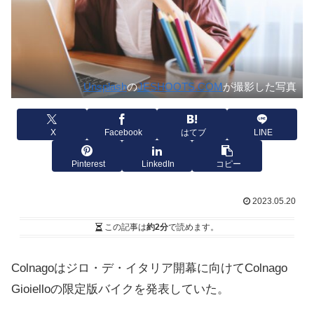
Unsplash
の
JESHOOTS.COM
が撮影した写真
X
Facebook
はてブ
LINE
Pinterest
LinkedIn
コピー
2023.05.20
この記事は
約2分
で読めます。
Colnagoはジロ・デ・イタリア開幕に向けてColnago
Gioielloの限定版バイクを発表していた。