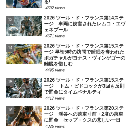
る!
4692 views
2026 ツール・ド・フランス第14ステ
ージ 車両に妨害されたレムコ・エヴ
ェネプール
4671 views
2026 ツール・ド・フランス第15ステ
ージ 早朝5時の訪問で睡眠を奪われた
ポガチャルがヨナス・ヴィンゲゴーの
離脱を惜しむ
4495 views
2026 ツール・ド・フランス第15ステ
ージ トム・ピドコックが3回も反則
で罰金にタイムペナルティ
4417 views
2026 ツール・ド・フランス第20ステ
ージ 渓谷への落車寸前・2度の落車
に罰金 セップ・クスの悲しい一日
4326 views