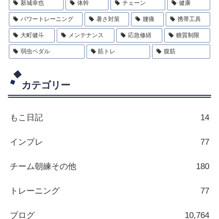
新城幸也
体幹
チェーン
健康
パワートレーニング
暑さ対策
腰痛
携帯工具
大町健斗
メンテナンス
応急修繕
糖質制限
弱虫ペダル
筋トレ
腹筋
カテゴリー
もこ日記
14
インプレ
77
チーム朝練その他
180
トレーニング
77
ブログ
10,764