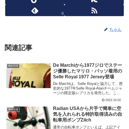
0
ちゃん
関連記事
De Marchiから1977ジロでステー
機材情報
ジ優勝したマリロ・バッソ着用の
Selle Royal 1977 Jersey登場
De Marchiは、Selle Royalと協力して、歴
史的な1977年Selle Royal-Alanチームジャ
ージの限定版レプリカを発売した。これ
は世界中で開催されているL’Eroica
2022.10.02
Gaioleのサイクリングイベントに間に合
うよ...
Radian USAから片手で簡単に空
機材情報
気を入れられる特許取得済みの自
転車用ポンプZilch
通常の自転車ポンプといえば、上記アイ