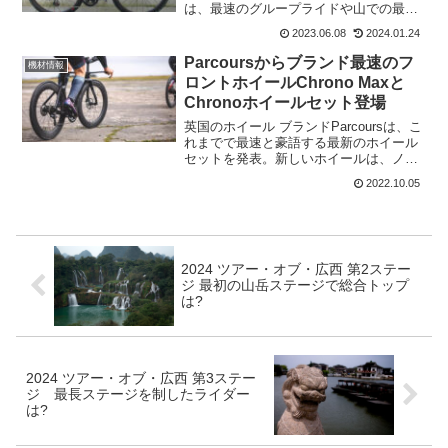
は、最速のグループライドや山での最大
の一日、コーヒーライドから街並みのス
2023.06.08
2024.01.24
プリントに至るまで、新鮮なパヴェから
石畳まで、そしてその間のすべてに最適
Parcoursからブランド最速のフ
機材情報
なバイク。...
ロントホイールChrono Maxと
Chronoホイールセット登場
英国のホイール ブランドParcoursは、こ
れまでで最速と豪語する最新のホイール
セットを発表。新しいホイールは、ノッ
ティンガム トレント大学とスティー
2022.10.05
ブ・フォークナー博士との共同研究プロ
ジェクトに従って開発された。ここで
は、Chronoホ...
2024 ツアー・オブ・広西 第2ステー
ジ 最初の山岳ステージで総合トップ
は?
2024 ツアー・オブ・広西 第3ステー
ジ 最長ステージを制したライダー
は?