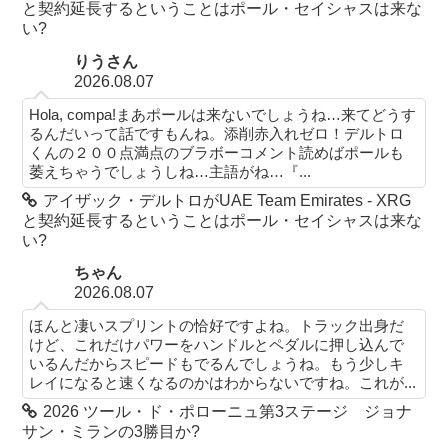
と契約延長するということはポール・セイシャスは来な
い?
りうさん
2026.08.07
Hola, compa!まあポールは来ないでしょうね…来てどうす
るんだいって話ですもんね。添削赤入れゼロ！デルトロ
くんの２００点満点のブラボーコメント読めばポールも
萎えちゃうでしょうしね…主語がね…『...
アイザック・デルトロがUAE Team Emirates - XRG
と契約延長するということはポール・セイシャスは来な
い?
ちゃん
2026.08.07
ほんと凄いスプリントの恰好ですよね。トラック出身だ
けど、これだけパワーをハンドルとペダルに押し込んで
いるんだからスピードもでるんでしょうね。もう少しキ
レイになると速くなるのかはわからないですね。これが...
2026 ツール・ド・ポローニュ第3ステージ ジョナ
サン・ミランの3勝目か?