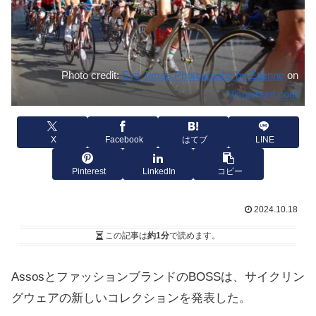
Photo credit:
Eye Times Photography by Étienne
on
Visualhunt.com
X
Facebook
はてブ
LINE
Pinterest
LinkedIn
コピー
2024.10.18
この記事は
約1分
で読めます。
AssosとファッションブランドのBOSSは、サイクリン
グウェアの新しいコレクションを発表した。