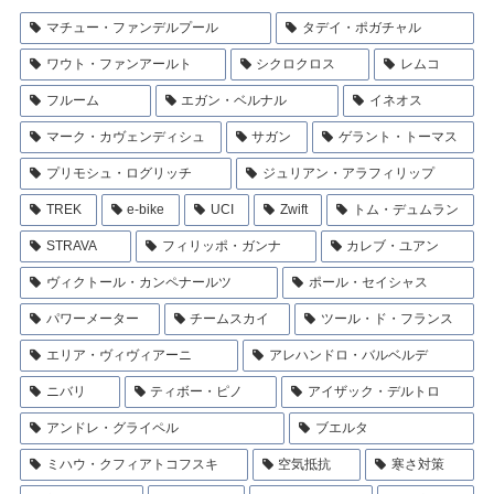
マチュー・ファンデルプール
タデイ・ポガチャル
ワウト・ファンアールト
シクロクロス
レムコ
フルーム
エガン・ベルナル
イネオス
マーク・カヴェンディシュ
サガン
ゲラント・トーマス
プリモシュ・ログリッチ
ジュリアン・アラフィリップ
TREK
e-bike
UCI
Zwift
トム・デュムラン
STRAVA
フィリッポ・ガンナ
カレブ・ユアン
ヴィクトール・カンペナールツ
ポール・セイシャス
パワーメーター
チームスカイ
ツール・ド・フランス
エリア・ヴィヴィアーニ
アレハンドロ・バルベルデ
ニバリ
ティボー・ピノ
アイザック・デルトロ
アンドレ・グライペル
ブエルタ
ミハウ・クフィアトコフスキ
空気抵抗
寒さ対策