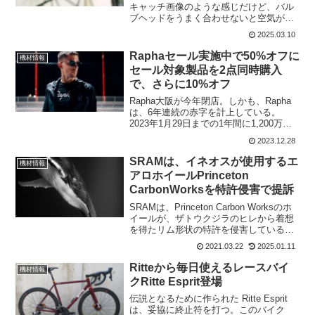
キャッチ画像のような感じだけど、バル
ブヘッドをうまく合わせないと空気がい
れられない。奥まできちんといれないと
2025.03.10
空気が入らないことが多い。さらに、両
手を使わないと入れられないことがほと
Raphaセール実施中で50%オフに
機材情報
んどだ。また、外す時も両...
セール対象製品を2点同時購入
で、さらに10%オフ
Rapha大阪が今年閉店。しかも、Rapha
は、6年連続の赤字を計上している。
2023年1月29日までの1年間に1,200万ポ
ンドの税引き前損失を計上というから、
2023.12.28
日本円で22億円という赤字だ。コロナの
影響とか、自転車需要の減退によって厳
SRAMは、イネオスが使用するエ
機材情報
しい...
アロホイールPrinceton
CarbonWorksを特許侵害で提訴
SRAMは、Princeton Carbon Worksのホ
イールが、ザトウクジラのヒレから着想
を得たリム形状の特許を侵害していると
主張している。Princeton Carbon Works
2021.03.22
2025.01.11
のホイールといえばイネオスがタイムト
ライヤルで使用...
Ritteから毎日使えるレースバイ
機材情報
クRitte Esprit登場
伝説となるために作られた Ritte Esprit
は、妥協に終止符を打つ。このバイク