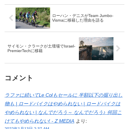
ローハン・デニスがTeam Jumbo-
Vismaに移籍した理由を語る
サイモン・クラークが土壇場でIsrael-
PremierTechに移籍
コメント
ラファに続いてLe Colもセールに 半額以下の掘り出し
物も | ロードバイクはやめられない | ロードバイクは
やめられない | なんでだろう～ なんでだろう♪ 何回こ
けてもやめられない! - Z MEDIA
より:
2022年1月13日 2:37 AM