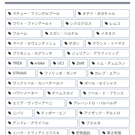
マチュー・ファンデルプール
タデイ・ポガチャル
ワウト・ファンアールト
シクロクロス
レムコ
フルーム
エガン・ベルナル
イネオス
マーク・カヴェンディシュ
サガン
ゲラント・トーマス
プリモシュ・ログリッチ
ジュリアン・アラフィリップ
TREK
e-bike
UCI
Zwift
トム・デュムラン
STRAVA
フィリッポ・ガンナ
カレブ・ユアン
ヴィクトール・カンペナールツ
ポール・セイシャス
パワーメーター
チームスカイ
ツール・ド・フランス
エリア・ヴィヴィアーニ
アレハンドロ・バルベルデ
ニバリ
ティボー・ピノ
アイザック・デルトロ
アンドレ・グライペル
ブエルタ
ミハウ・クフィアトコフスキ
空気抵抗
寒さ対策