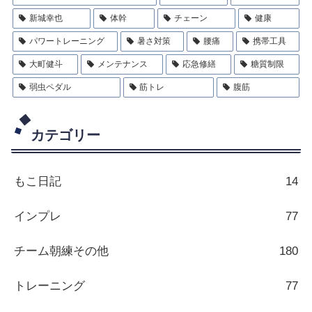
新城幸也
体幹
チェーン
健康
パワートレーニング
暑さ対策
腰痛
携帯工具
大町健斗
メンテナンス
応急修繕
糖質制限
弱虫ペダル
筋トレ
腹筋
カテゴリー
もこ日記
14
インプレ
77
チーム朝練その他
180
トレーニング
77