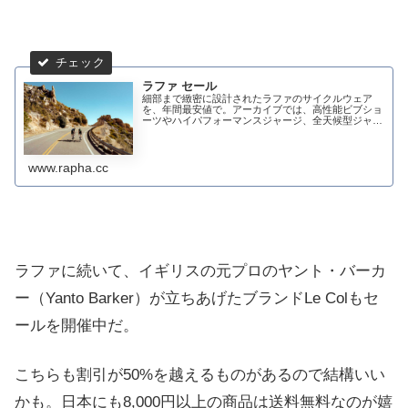
ラファ セール
細部まで緻密に設計されたラファのサイクルウェア
を、年間最安値で。アーカイブでは、高性能ビブショ
ーツやハイパフォーマンスジャージ、全天候型ジャケ
ットを特別価格でご用意。あくなき挑戦を支える最高
峰のウェアが、いよいよ最終値下げ。ニュースレター
に...
www.rapha.cc
ラファに続いて、イギリスの
元プロのヤント・バーカ
ー（Yanto Barker）が立ちあげたブランドLe Colもセ
ールを開催中だ。
こちらも割引が50%を越えるものがあるので結構いい
かも。日本にも8,000円以上の商品は送料無料なのが嬉