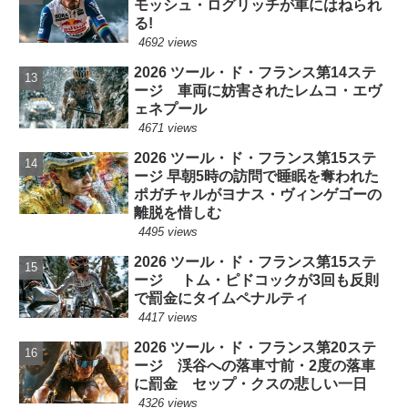
モッシュ・ログリッチが車にはねられ
る!
4692 views
2026 ツール・ド・フランス第14ステ
ージ 車両に妨害されたレムコ・エヴ
ェネプール
4671 views
2026 ツール・ド・フランス第15ステ
ージ 早朝5時の訪問で睡眠を奪われた
ポガチャルがヨナス・ヴィンゲゴーの
離脱を惜しむ
4495 views
2026 ツール・ド・フランス第15ステ
ージ トム・ピドコックが3回も反則
で罰金にタイムペナルティ
4417 views
2026 ツール・ド・フランス第20ステ
ージ 渓谷への落車寸前・2度の落車
に罰金 セップ・クスの悲しい一日
4326 views