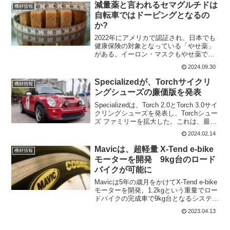
スト、フェリペ・パントンと協力して後
減量薬と言われるセマグルチドは
機材情報
者の芸術品を作り出しま...
自転車ではドーピングとなるの
か?
2022年にアメリカで認証され、日本でも
健康保険の対象となっている「やせ薬」
がある。イーロン・マスクもやせ薬で、
2022年に13kgも体重が落ちたとか。あく
2024.09.30
まで肥満の人が使った場合に、食欲が抑
えられて体重が15%程度減るとのこと
Specializedが、Torchサイクリ
機材情報
だ。自転車競...
ングシューズの廉価版を発表
Specializedは、Torch 2.0とTorch 3.0サイ
クリングシューズを発表し、Torchシュー
ズ ファミリーを拡大した。これは、最上
位モデルのS-Works Torchと、Torch 1.0
2024.02.14
の間に位置するシューズで、S-Wo...
Mavicは、超軽量 X-Tend e-bike
機材情報
モーターを開発 9kg台のロード
バイクが可能に
Mavicは5年の歳月をかけてX-Tend e-bike
モーターを開発。1.2kgという重量でロー
ドバイクの完成車で9kg台となるシステム
となる。凄いのは、ほとんどのクランク
2023.04.13
セットと互換性があるということ。た
だ、発売に関しては少し先になり...