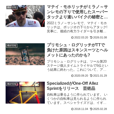
マテイ・モホリッチがミラノ～サ
機材情報
ンレモの下りで使用したスーパー
タックより速いバイクの秘密と
は?
2022ミラノ～サンレモで、マテイ・モホ
リッチは、ポッジオの下りからアタック!
見事に、後続の有力ライダーを引き離し
た。その下りのスピードが圧倒的で、カ
2022.03.20
2026.01.08
ーブを曲がり切れず突っ込みそうになる
場面が2回もあるほど。マテイ・モホリッ
プリモシュ・ログリッチがTTで
機材情報
チは、ゴール後の...
負けた原因はスキンスーツとヘル
メットにあったのかも?
プリモシュ・ログリッチは、ツール第20
ステージ個人タイムトライヤルで5位とい
う結果に終わった。これについて、アイ
ントホーフェン工科大学のBert Blocken
2020.09.20
2021.01.29
教授は、スキンスーツとヘルメットで1分
のタイムロスをしたはずだと言う。ログ
SpecializedがOne-Off Allez
機材情報
リッチ...
Sprintをリリース 芸術品
自転車は乗るように作られています。 い
くつかの自転車は見られるように作られ
ています。スペシャライズドは、イギリ
スのサイクリングウェアメーカーロマン
2018.11.04
2025.02.28
スとアルゼンチン・スペインのアーティ