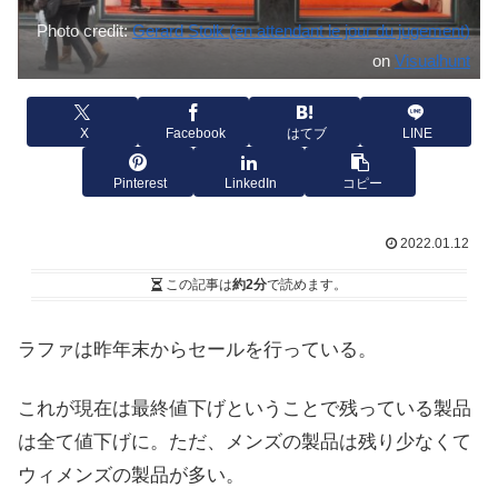
Photo credit:
Gerard Stolk (en attendant le jour du jugement)
on
Visualhunt
X
Facebook
はてブ
LINE
Pinterest
LinkedIn
コピー
2022.01.12
この記事は
約2分
で読めます。
ラファは昨年末からセールを行っている。
これが現在は最終値下げということで残っている製品
は全て値下げに。ただ、メンズの製品は残り少なくて
ウィメンズの製品が多い。