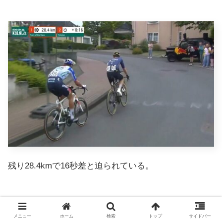
残り28.4kmで16秒差と迫られている。
メニュー
ホーム
検索
トップ
サイドバー