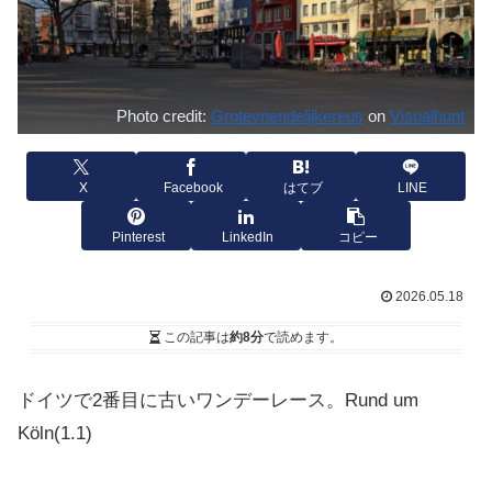
Photo credit:
Grotevriendelijkereus
on
Visualhunt
X
Facebook
はてブ
LINE
Pinterest
LinkedIn
コピー
2026.05.18
この記事は
約8分
で読めます。
ドイツで2番目に古いワンデーレース。Rund um
Köln
(1.1)