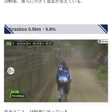
19秒差。後ろに小さく追走が見えている。
Grasbos 0.5km・5.8%
追走は二人。15秒差に迫っている。