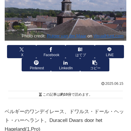
Photo credit:
Rutger van der Maar
on
VisualHunt.com
X
Facebook
はてブ
LINE
Pinterest
LinkedIn
コピー
2025.06.15
この記事は
約10分
で読めます。
ベルギーのワンデイレース、ドワルス・ドール・ヘッ
ト・ハーヘラント。Duracell Dwars door het
Hageland
(1.Pro)