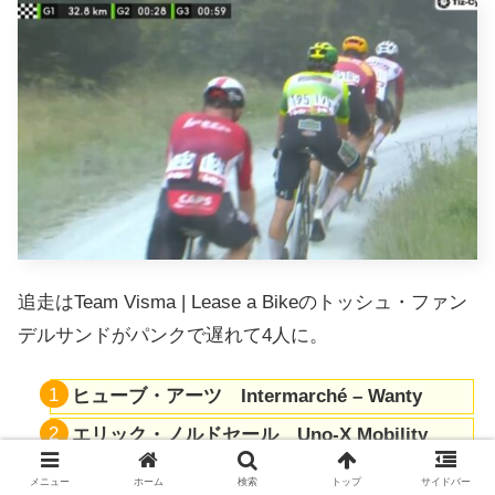
追走はTeam Visma | Lease a Bikeのトッシュ・ファン
デルサンドがパンクで遅れて4人に。
ヒューブ・アーツ Intermarché – Wanty
エリック・ノルドセール Uno-X Mobility
イェンス・レインダース Wagner Bazin WB
メニュー
ホーム
検索
トップ
サイドバー