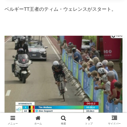
ベルギーTT王者のティム・ウェレンスがスタート。
メニュー
ホーム
検索
トップ
サイドバー
第2計測10分38秒。