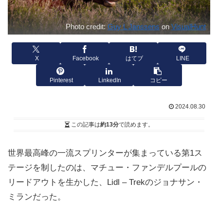
Photo credit:
Guy L Janssens
on
VisualHunt
X
Facebook
はてブ
LINE
Pinterest
LinkedIn
コピー
2024.08.30
この記事は
約13分
で読めます。
世界最高峰の一流スプリンターが集まっている第1ス
テージを制したのは、マチュー・ファンデルプールの
リードアウトを生かした、Lidl – Trekのジョナサン・
ミランだった。