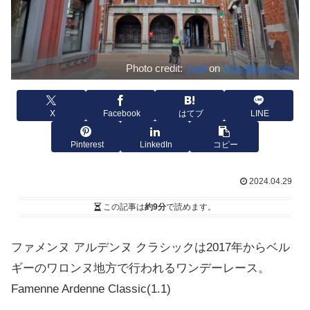
Photo credit:
kewl
on
Visualhunt.com
X
Facebook
はてブ
LINE
Pinterest
LinkedIn
コピー
2024.04.29
この記事は
約9分
で読めます。
ファメンヌ アルデンヌ クラシックは2017年からベル
ギーのワロンヌ地方で行われるワンデーレース。
Famenne Ardenne Classic(1.1)