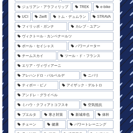
ジュリアン・アラフィリップ
TREK
e-bike
UCI
Zwift
トム・デュムラン
STRAVA
フィリッポ・ガンナ
カレブ・ユアン
ヴィクトール・カンペナールツ
ポール・セイシャス
パワーメーター
チームスカイ
ツール・ド・フランス
エリア・ヴィヴィアーニ
アレハンドロ・バルベルデ
ニバリ
ティボー・ピノ
アイザック・デルトロ
アンドレ・グライペル
ミハウ・クフィアトコフスキ
空気抵抗
ブエルタ
寒さ対策
新城幸也
体幹
チェーン
健康
パワートレーニング