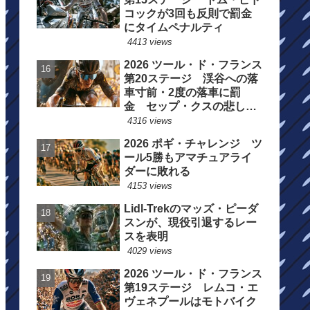
コックが3回も反則で罰金
にタイムペナルティ
4413 views
2026 ツール・ド・フランス
第20ステージ 渓谷への落
車寸前・2度の落車に罰
金 セップ・クスの悲しい
一日
4316 views
2026 ポギ・チャレンジ ツ
ール5勝もアマチュアライ
ダーに敗れる
4153 views
Lidl-Trekのマッズ・ピーダ
スンが、現役引退するレー
スを表明
4029 views
2026 ツール・ド・フランス
第19ステージ レムコ・エ
ヴェネプールはモトバイク