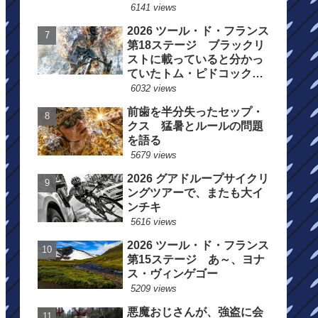
6141 views
2026 ツール・ド・フランス
第18ステージ ブラックリ
ストに載っていると分かっ
ていたトム・ピドコックは
総合順位死守に
6032 views
前歯を半分失ったセップ・
クス 猛暑とルールの問題
を語る
5679 views
2026 グアドループサイクリ
ングツアーで、またも大イ
ンチキ
5616 views
2026 ツール・ド・フランス
第15ステージ あ～、ヨナ
ス・ヴィンゲゴー
5209 views
悪魔おじさんが、強盗に会