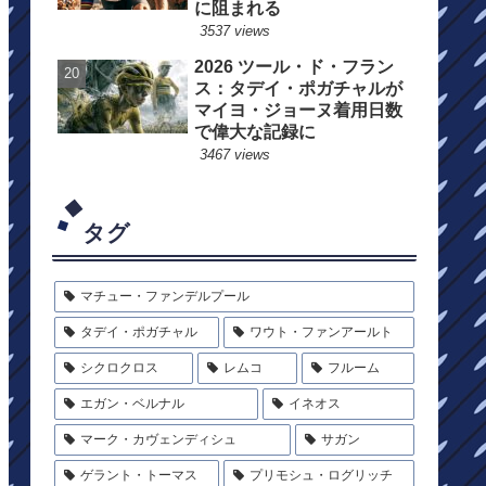
に阻まれる
3537 views
2026 ツール・ド・フラン
ス：タデイ・ポガチャルが
マイヨ・ジョーヌ着用日数
で偉大な記録に
3467 views
タグ
マチュー・ファンデルプール
タデイ・ポガチャル
ワウト・ファンアールト
シクロクロス
レムコ
フルーム
エガン・ベルナル
イネオス
マーク・カヴェンディシュ
サガン
ゲラント・トーマス
プリモシュ・ログリッチ