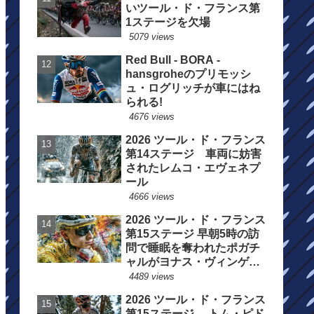
いツール・ド・フランス第
1ステージを欠場
5079 views
Red Bull - BORA -
hansgroheのプリモッシ
ュ・ログリッチが車にはね
られる!
4676 views
2026 ツール・ド・フランス
第14ステージ 車両に妨害
されたレムコ・エヴェネプ
ール
4666 views
2026 ツール・ド・フランス
第15ステージ 早朝5時の訪
問で睡眠を奪われたポガチ
ャルがヨナス・ヴィンゲゴ
ーの離脱を惜しむ
4489 views
2026 ツール・ド・フランス
第15ステージ トム・ピド