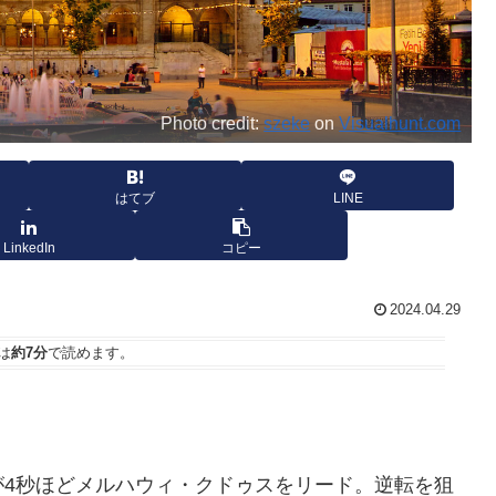
Photo credit:
szeke
on
Visualhunt.com
はてブ
LINE
LinkedIn
コピー
2024.04.29
は
約7分
で読めます。
が4秒ほどメルハウィ・クドゥスをリード。逆転を狙