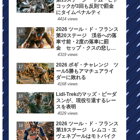
コックが3回も反則で罰金
にタイムペナルティ
4414 views
2026 ツール・ド・フランス
第20ステージ 渓谷への落
車寸前・2度の落車に罰
金 セップ・クスの悲しい
一日
4319 views
2026 ポギ・チャレンジ ツ
ール5勝もアマチュアライ
ダーに敗れる
4168 views
Lidl-Trekのマッズ・ピーダ
スンが、現役引退するレー
スを表明
4029 views
2026 ツール・ド・フランス
第19ステージ レムコ・エ
ヴェネプールはモトバイク