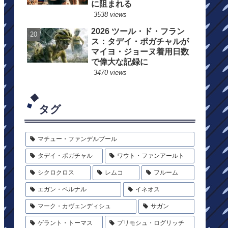
に阻まれる
3538 views
2026 ツール・ド・フラン
ス：タデイ・ポガチャルが
マイヨ・ジョーヌ着用日数
で偉大な記録に
3470 views
タグ
マチュー・ファンデルプール
タデイ・ポガチャル
ワウト・ファンアールト
シクロクロス
レムコ
フルーム
エガン・ベルナル
イネオス
マーク・カヴェンディシュ
サガン
ゲラント・トーマス
プリモシュ・ログリッチ