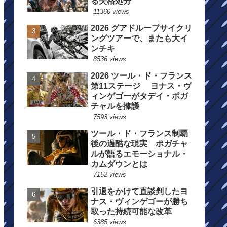
る失格処分
11360 views
2026 グアドループサイクリ
ングツアーで、またも大イ
ンチキ
8536 views
2026 ツール・ド・フランス
第11ステージ ヨナス・ヴ
ィンゲゴーがタデイ・ポガ
チャルを擁護
7593 views
ツール・ド・フランス制覇
後の過酷な現実 ポガチャ
ルが語るエモーショナル・
カムダウンとは
7152 views
引退をかけて直談判したヨ
ナス・ヴィンゲゴーが勝ち
取った持続可能な改革
6385 views