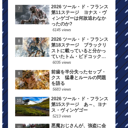
2026 ツール・ド・フランス
第11ステージ ヨナス・ヴ
ィンゲゴーは何故追わなか
ったのか?
6145 views
2026 ツール・ド・フランス
第18ステージ ブラックリ
ストに載っていると分かっ
ていたトム・ピドコックは
総合順位死守に
6035 views
前歯を半分失ったセップ・
クス 猛暑とルールの問題
を語る
5683 views
2026 ツール・ド・フランス
第15ステージ あ～、ヨナ
ス・ヴィンゲゴー
5213 views
悪魔おじさんが、強盗に会