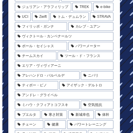
ジュリアン・アラフィリップ
TREK
e-bike
UCI
Zwift
トム・デュムラン
STRAVA
フィリッポ・ガンナ
カレブ・ユアン
ヴィクトール・カンペナールツ
ポール・セイシャス
パワーメーター
チームスカイ
ツール・ド・フランス
エリア・ヴィヴィアーニ
アレハンドロ・バルベルデ
ニバリ
ティボー・ピノ
アイザック・デルトロ
アンドレ・グライペル
ミハウ・クフィアトコフスキ
空気抵抗
ブエルタ
寒さ対策
新城幸也
体幹
チェーン
健康
パワートレーニング