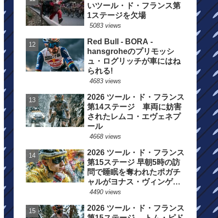
いツール・ド・フランス第
1ステージを欠場
5083 views
Red Bull - BORA -
hansgroheのプリモッシ
ュ・ログリッチが車にはね
られる!
4683 views
2026 ツール・ド・フランス
第14ステージ 車両に妨害
されたレムコ・エヴェネプ
ール
4668 views
2026 ツール・ド・フランス
第15ステージ 早朝5時の訪
問で睡眠を奪われたポガチ
ャルがヨナス・ヴィンゲゴ
ーの離脱を惜しむ
4490 views
2026 ツール・ド・フランス
第15ステージ トム・ピド