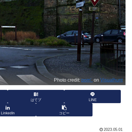
Photo credit:
pom'.
on
Visualhunt
はてブ
LINE
LinkedIn
コピー
2023.05.01