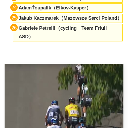
AdamŤoupalík（Elkov-Kasper）
Jakub Kaczmarek（Mazowsze Serci Poland）
Gabriele Petrelli（cycling Team Friuli
ASD）