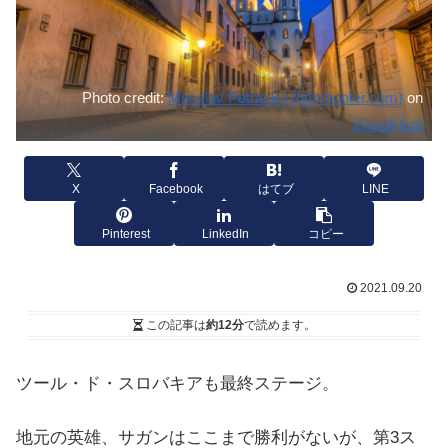
Photo credit:
Miroslav Petrasko (hdrshooter.com)
on
VisualHunt
X
Facebook
はてブ
LINE
Pinterest
LinkedIn
コピー
2021.09.20
この記事は
約12分
で読めます。
ツール・ド・スロバキアも最終ステージ。
地元の英雄、サガンはここまで勝利がないが、第3ス