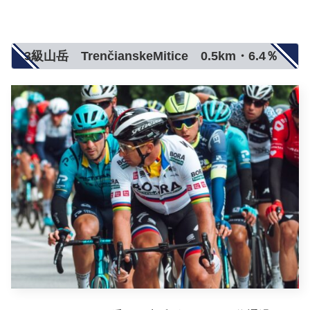
3級山岳 TrenčianskeMitice 0.5km・6.4％