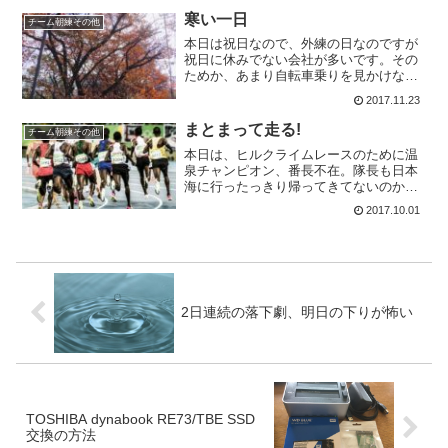
正解でした。タンタンと走る国道の崩落
寒い一日
チーム朝練その他
に伴い、一部区間の高...
本日は祝日なので、外練の日なのですが
祝日に休みでない会社が多いです。その
ためか、あまり自転車乗りを見かけない
日でもありました。外気温は9℃くらいな
2017.11.23
のですが、体感温度は計算すると4℃くら
いです。ですから真冬装備で出かけまし
まとまって走る!
チーム朝練その他
た。しかし、寒いとだ...
本日は、ヒルクライムレースのために温
泉チャンピオン、番長不在。隊長も日本
海に行ったっきり帰ってきてないのか不
在。朝方は16℃くらいしかなく、家から
2017.10.01
の下りは寒い寒い。ついに寒い季節がや
ってきてしまいました。足には、年代物
の熟成されたクリームを...
2日連続の落下劇、明日の下りが怖い
TOSHIBA dynabook RE73/TBE SSD
交換の方法