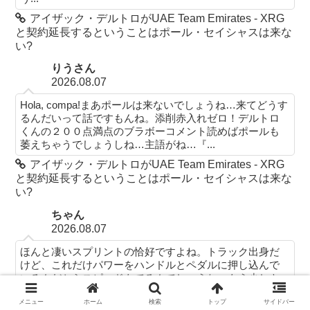
アイザック・デルトロがUAE Team Emirates - XRG
と契約延長するということはポール・セイシャスは来な
い?
りうさん
2026.08.07
Hola, compa!まあポールは来ないでしょうね…来てどうす
るんだいって話ですもんね。添削赤入れゼロ！デルトロ
くんの２００点満点のブラボーコメント読めばポールも
萎えちゃうでしょうしね…主語がね…『...
アイザック・デルトロがUAE Team Emirates - XRG
と契約延長するということはポール・セイシャスは来な
い?
ちゃん
2026.08.07
ほんと凄いスプリントの恰好ですよね。トラック出身だ
けど、これだけパワーをハンドルとペダルに押し込んで
いるんだからスピードもでるんでしょうね。もう少しキ
レイになると速くなるのかはわからないですね。これが...
メニュー
ホーム
検索
トップ
サイドバー