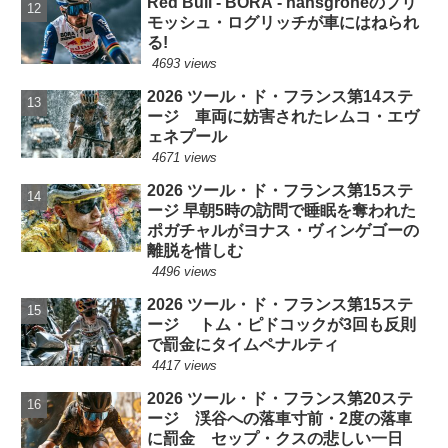
Red Bull - BORA - hansgroheのプリ
モッシュ・ログリッチが車にはねられ
る!
4693 views
2026 ツール・ド・フランス第14ステ
ージ 車両に妨害されたレムコ・エヴ
ェネプール
4671 views
2026 ツール・ド・フランス第15ステ
ージ 早朝5時の訪問で睡眠を奪われた
ポガチャルがヨナス・ヴィンゲゴーの
離脱を惜しむ
4496 views
2026 ツール・ド・フランス第15ステ
ージ トム・ピドコックが3回も反則
で罰金にタイムペナルティ
4417 views
2026 ツール・ド・フランス第20ステ
ージ 渓谷への落車寸前・2度の落車
に罰金 セップ・クスの悲しい一日