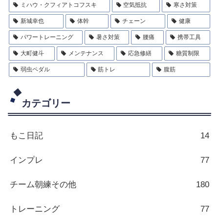
ミハウ・クフィアトコフスキ
空気抵抗
寒さ対策
新城幸也
体幹
チェーン
健康
パワートレーニング
暑さ対策
腰痛
携帯工具
大町健斗
メンテナンス
応急修繕
糖質制限
弱虫ペダル
筋トレ
腹筋
カテゴリー
もこ日記
14
インプレ
77
チーム朝練その他
180
トレーニング
77