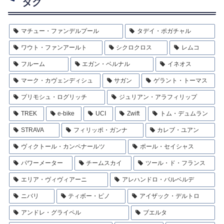
タグ
マチュー・ファンデルプール
タデイ・ポガチャル
ワウト・ファンアールト
シクロクロス
レムコ
フルーム
エガン・ベルナル
イネオス
マーク・カヴェンディシュ
サガン
ゲラント・トーマス
プリモシュ・ログリッチ
ジュリアン・アラフィリップ
TREK
e-bike
UCI
Zwift
トム・デュムラン
STRAVA
フィリッポ・ガンナ
カレブ・ユアン
ヴィクトール・カンペナールツ
ポール・セイシャス
パワーメーター
チームスカイ
ツール・ド・フランス
エリア・ヴィヴィアーニ
アレハンドロ・バルベルデ
ニバリ
ティボー・ピノ
アイザック・デルトロ
アンドレ・グライペル
ブエルタ