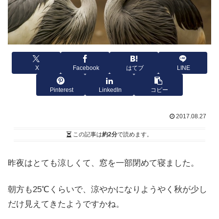
X
Facebook
はてブ
LINE
Pinterest
LinkedIn
コピー
2017.08.27
この記事は
約2分
で読めます。
昨夜はとても涼しくて、窓を一部閉めて寝ました。
朝方も25℃くらいで、涼やかになりようやく秋が少し
だけ見えてきたようですかね。