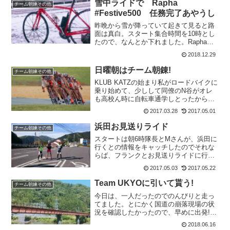
雪中ライドで Rapha
チーム朝練その他
#Festive500 任務完了あやうし
昨晩から雪が降っていて起きて見ると路
面は真白。スタート集合時間を10時とし
たので、なんとか下れました。Rapha
#Festive500に参加しているので、本日の
2018.12.29
ノルマを達成するべく出陣です。目的地
は真白前方に見える山の向こうに行かな
日曜朝はチーム朝錬!
チーム朝練その他
いとい...
KLUB KATZの始まり私がロードバイクに
乗り始めて、少しして同僚のN谷がオレ
も高校ん時に自転車通学しとったから、
乗れるで～と言い出して二人で、長距離
2017.03.28
2017.05.01
のったり、レースに行ったりしてまし
た。そして、彼の友人である自転車屋の
浜田お見送りライド
チーム朝練その他
二代目の店に入り浸...
スタートは朝6時隊長とMさんが、浜田に
行くとの情報をキャッチしたのでそれな
らば、フランクとお見送りライドに行く
べきではないかと思い三角公園に6時集
2017.05.03
2017.05.22
合。高瀬堰で待つというフランクも三角
公園まで来てくれました (‘-‘*)ｵﾊﾖ♪気温
Team UKYOに引いて貰う!
チーム朝練その他
は10℃。...
今日は、一人だったのでのんびりと走っ
てました。とにかく国道の崩落現場の状
況を確認したかったので、早めに出発!気
温低めで向かい風。19度くらいあるので
2018.06.16
すが、風が冷たくレッグウォーマーは大