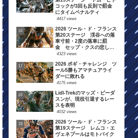
コックが3回も反則で罰金
にタイムペナルティ
4417 views
2026 ツール・ド・フランス
第20ステージ 渓谷への落
車寸前・2度の落車に罰
金 セップ・クスの悲しい
一日
4323 views
2026 ポギ・チャレンジ ツ
ール5勝もアマチュアライ
ダーに敗れる
4175 views
Lidl-Trekのマッズ・ピーダ
スンが、現役引退するレー
スを表明
4032 views
2026 ツール・ド・フランス
第19ステージ レムコ・エ
ヴェネプールはモトバイク