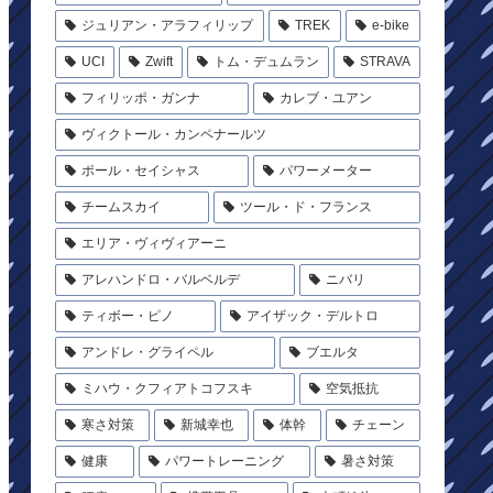
ジュリアン・アラフィリップ
TREK
e-bike
UCI
Zwift
トム・デュムラン
STRAVA
フィリッポ・ガンナ
カレブ・ユアン
ヴィクトール・カンペナールツ
ポール・セイシャス
パワーメーター
チームスカイ
ツール・ド・フランス
エリア・ヴィヴィアーニ
アレハンドロ・バルベルデ
ニバリ
ティボー・ピノ
アイザック・デルトロ
アンドレ・グライペル
ブエルタ
ミハウ・クフィアトコフスキ
空気抵抗
寒さ対策
新城幸也
体幹
チェーン
健康
パワートレーニング
暑さ対策