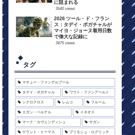
に阻まれる
3540 views
2026 ツール・ド・フラン
ス：タデイ・ポガチャルが
マイヨ・ジョーヌ着用日数
で偉大な記録に
3475 views
タグ
マチュー・ファンデルプール
タデイ・ポガチャル
ワウト・ファンアールト
シクロクロス
レムコ
フルーム
エガン・ベルナル
イネオス
マーク・カヴェンディシュ
サガン
ゲラント・トーマス
プリモシュ・ログリッチ