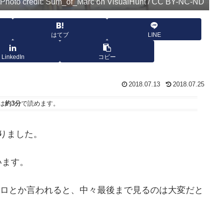
Photo credit: Sum_of_Marc on VisualHunt / CC BY-NC-ND
はてブ
LINE
LinkedIn
コピー
2018.07.13
2018.07.25
は
約3分
で読めます。
りました。
います。
0キロとか言われると、中々最後まで見るのは大変だと