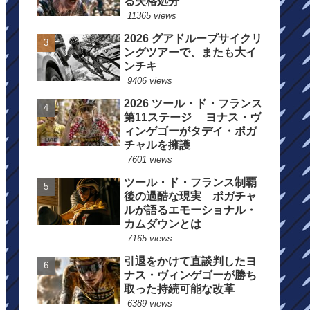
る失格処分
11365 views
2026 グアドループサイクリ
ングツアーで、またも大イ
ンチキ
9406 views
2026 ツール・ド・フランス
第11ステージ ヨナス・ヴ
ィンゲゴーがタデイ・ポガ
チャルを擁護
7601 views
ツール・ド・フランス制覇
後の過酷な現実 ポガチャ
ルが語るエモーショナル・
カムダウンとは
7165 views
引退をかけて直談判したヨ
ナス・ヴィンゲゴーが勝ち
取った持続可能な改革
6389 views