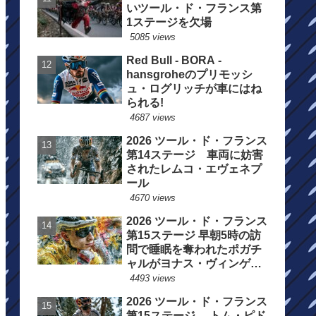
いツール・ド・フランス第
1ステージを欠場
5085 views
Red Bull - BORA -
hansgroheのプリモッシ
ュ・ログリッチが車にはね
られる!
4687 views
2026 ツール・ド・フランス
第14ステージ 車両に妨害
されたレムコ・エヴェネプ
ール
4670 views
2026 ツール・ド・フランス
第15ステージ 早朝5時の訪
問で睡眠を奪われたポガチ
ャルがヨナス・ヴィンゲゴ
ーの離脱を惜しむ
4493 views
2026 ツール・ド・フランス
第15ステージ トム・ピド