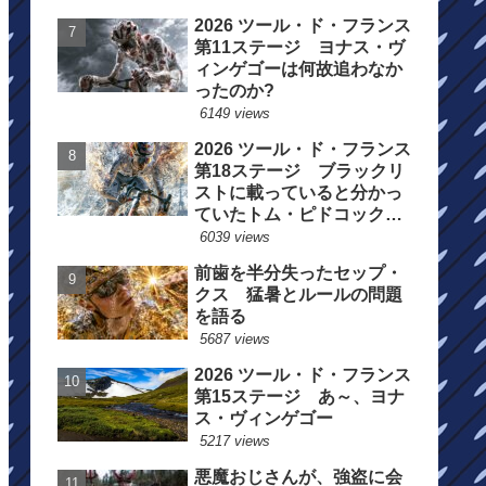
2026 ツール・ド・フランス
第11ステージ ヨナス・ヴ
ィンゲゴーは何故追わなか
ったのか?
6149 views
2026 ツール・ド・フランス
第18ステージ ブラックリ
ストに載っていると分かっ
ていたトム・ピドコックは
総合順位死守に
6039 views
前歯を半分失ったセップ・
クス 猛暑とルールの問題
を語る
5687 views
2026 ツール・ド・フランス
第15ステージ あ～、ヨナ
ス・ヴィンゲゴー
5217 views
悪魔おじさんが、強盗に会