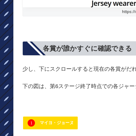
https:/
各賞が誰かすぐに確認できる
少し、下にスクロールすると現在の各賞がだ
下の図は、第6ステージ終了時点での各ジャ
マイヨ・ジョーヌ
x
1