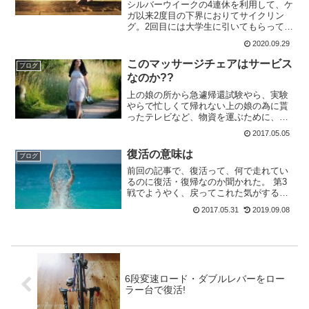
シルバーウイークの4連休を利用して、ケ
ガ以来2度目の下界におりてサイクリン
グ。2回目には大学生に引いてもらって、
1年7か月振りに先頭交代も経験させて貰
2020.09.29
った。結局、3回下界におりて走ったが、
どうも体力の回復が上手くいかない。
このマッサージチェアはサービス
ブログ
と、いうか体力がな...
なのか??
上の娘の所から急遽帰還試験やら、実験
やらで忙しくて帰れない上の娘の為に貰
ったテレビなど、物資を運ぶために、海
外へ(我が家は海を渡れば、海外です)風呂
2017.05.05
から上がり、くつろいでいると妙なLINE
が ( ,,｀･ ω´･)ﾝﾝﾝ？何故か、家にいた...
復活の意味は
ブログ
前回の記事で、復活って、何で走れてい
るのに復活・復帰なのか聞かれた。 第3
戦でようやく、戻ってこれた気がするけ
どこの復活の意味について自分でも忘れ
2017.05.31
2019.09.08
ないうちに書いておきたい。まだまだ、
腰は痛いけど^^;昨年の暑い8月にとても
暑い土曜日に三角公...
6段変速ロード・ダブルレバーをロー
ラー台で復活!