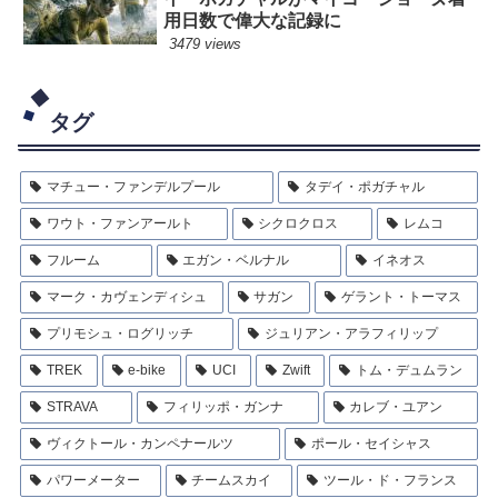
用日数で偉大な記録に
3479 views
タグ
マチュー・ファンデルプール
タデイ・ポガチャル
ワウト・ファンアールト
シクロクロス
レムコ
フルーム
エガン・ベルナル
イネオス
マーク・カヴェンディシュ
サガン
ゲラント・トーマス
プリモシュ・ログリッチ
ジュリアン・アラフィリップ
TREK
e-bike
UCI
Zwift
トム・デュムラン
STRAVA
フィリッポ・ガンナ
カレブ・ユアン
ヴィクトール・カンペナールツ
ポール・セイシャス
パワーメーター
チームスカイ
ツール・ド・フランス