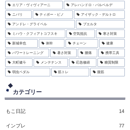
エリア・ヴィヴィアーニ
アレハンドロ・バルベルデ
ニバリ
ティボー・ピノ
アイザック・デルトロ
アンドレ・グライペル
ブエルタ
ミハウ・クフィアトコフスキ
空気抵抗
寒さ対策
新城幸也
体幹
チェーン
健康
パワートレーニング
暑さ対策
腰痛
携帯工具
大町健斗
メンテナンス
応急修繕
糖質制限
弱虫ペダル
筋トレ
腹筋
カテゴリー
もこ日記
14
インプレ
77