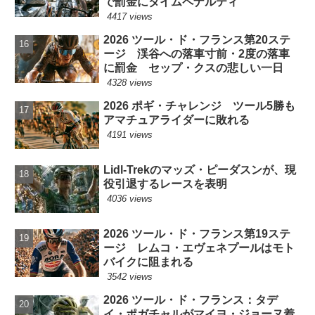
で罰金にタイムペナルティ
4417 views
2026 ツール・ド・フランス第20ステ
ージ 渓谷への落車寸前・2度の落車
に罰金 セップ・クスの悲しい一日
4328 views
2026 ポギ・チャレンジ ツール5勝も
アマチュアライダーに敗れる
4191 views
Lidl-Trekのマッズ・ピーダスンが、現
役引退するレースを表明
4036 views
2026 ツール・ド・フランス第19ステ
ージ レムコ・エヴェネプールはモト
バイクに阻まれる
3542 views
2026 ツール・ド・フランス：タデ
イ・ポガチャルがマイヨ・ジョーヌ着