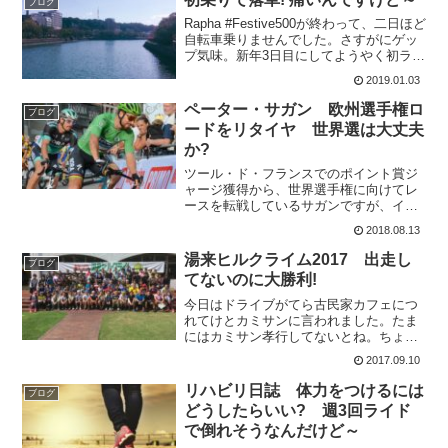
ブログ
Rapha #Festive500が終わって、二日ほど
自転車乗りませんでした。さすがにゲッ
プ気味。新年3日目にしてようやく初ライ
ドです。インプレも兼ねてまずは1℃で下
2019.01.03
り試したのはモンベルの商品。これはも
う少し試してからインプレします!山か
ペーター・サガン 欧州選手権ロ
ブログ
ら...
ードをリタイヤ 世界選は大丈夫
か?
ツール・ド・フランスでのポイント賞ジ
ャージ獲得から、世界選手権に向けてレ
ースを転戦しているサガンですが、イタ
リアで開催された2018ヨーロッパ選手権
2018.08.13
では途中リタイヤとなってしまいまし
た。ツール・ド・フランスでの落車が影
湯来ヒルクライム2017 出走し
ブログ
響8月12日（日）イタ...
てないのに大勝利!
今日はドライブがてら古民家カフェにつ
れてけとカミサンに言われました。たま
にはカミサン孝行してないとね。ちょう
ど通り道に湯来でヒルクライムレースが
2017.09.10
あるので応援がてら行くことにしまし
た。チームから三人の出走があり、なん
リハビリ日誌 体力をつけるには
ブログ
とかスタートだけでも応援を...
どうしたらいい? 週3回ライド
で倒れそうなんだけど～