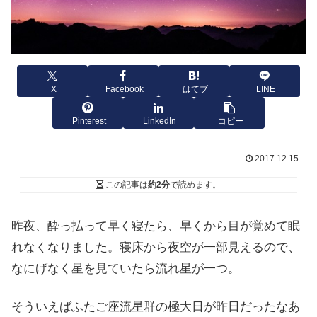
X
Facebook
はてブ
LINE
Pinterest
LinkedIn
コピー
2017.12.15
この記事は
約2分
で読めます。
昨夜、酔っ払って早く寝たら、早くから目が覚めて眠
れなくなりました。寝床から夜空が一部見えるので、
なにげなく星を見ていたら流れ星が一つ。
そういえばふたご座流星群の極大日が昨日だったなあ