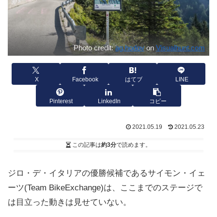
Photo credit:
ag.hodov
on
Visualhunt.com
X
Facebook
はてブ
LINE
Pinterest
LinkedIn
コピー
2021.05.19
2021.05.23
この記事は
約3分
で読めます。
ジロ・デ・イタリアの優勝候補であるサイモン・イェ
ーツ(Team BikeExchange)は、ここまでのステージで
は目立った動きは見せていない。