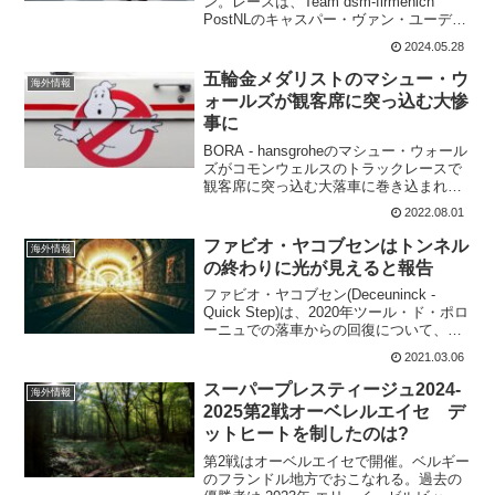
ン。レースは、Team dsm-firmenich
PostNLのキャスパー・ヴァン・ユーデン
がプロ2勝目を挙げている。このレースで
2024.05.28
逃げ集団が、横断歩道を渡るおばあちゃ
んにぶつかるという衝撃的な場面があっ
五輪金メダリストのマシュー・ウ
海外情報
た...
ォールズが観客席に突っ込む大惨
事に
BORA - hansgroheのマシュー・ウォール
ズがコモンウェルスのトラックレースで
観客席に突っ込む大落車に巻き込まれて
しまった。トラック競技でどうやって観
2022.08.01
客席に飛び込むのか不思議に思っていた
けど、ツイート動画をみて納得。トラッ
ファビオ・ヤコブセンはトンネル
海外情報
クの外側...
の終わりに光が見えると報告
ファビオ・ヤコブセン(Deceuninck -
Quick Step)は、2020年ツール・ド・ポロ
ーニュでの落車からの回復について、ト
ンネルの終わりに光がある、と述べ最新
2021.03.06
の回復状況を知らせてくれた。ファビ
オ・ヤコブセンは、昨年末に初めて事...
スーパープレスティージュ2024-
海外情報
2025第2戦オーベレルエイセ デ
ットヒートを制したのは?
第2戦はオーベルエイセで開催。ベルギー
のフランドル地方でおこなれる。過去の