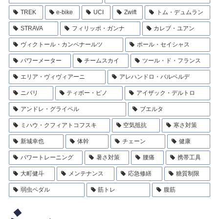
TREK
e-bike
UCI
Zwift
トム・デュムラン
STRAVA
フィリッポ・ガンナ
カレブ・ユアン
ヴィクトール・カンペナールツ
ポール・セイシャス
パワーメーター
チームスカイ
ツール・ド・フランス
エリア・ヴィヴィアーニ
アレハンドロ・バルベルデ
ニバリ
ティボー・ピノ
アイザック・デルトロ
アンドレ・グライペル
ブエルタ
ミハウ・クフィアトコフスキ
空気抵抗
寒さ対策
新城幸也
体幹
チェーン
健康
パワートレーニング
暑さ対策
腰痛
携帯工具
大町健斗
メンテナンス
応急修繕
糖質制限
弱虫ペダル
筋トレ
腹筋