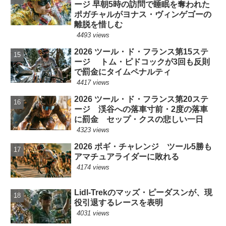
ージ 早朝5時の訪問で睡眠を奪われた
ポガチャルがヨナス・ヴィンゲゴーの
離脱を惜しむ
4493 views
2026 ツール・ド・フランス第15ステ
ージ トム・ピドコックが3回も反則
で罰金にタイムペナルティ
4417 views
2026 ツール・ド・フランス第20ステ
ージ 渓谷への落車寸前・2度の落車
に罰金 セップ・クスの悲しい一日
4323 views
2026 ポギ・チャレンジ ツール5勝も
アマチュアライダーに敗れる
4174 views
Lidl-Trekのマッズ・ピーダスンが、現
役引退するレースを表明
4031 views