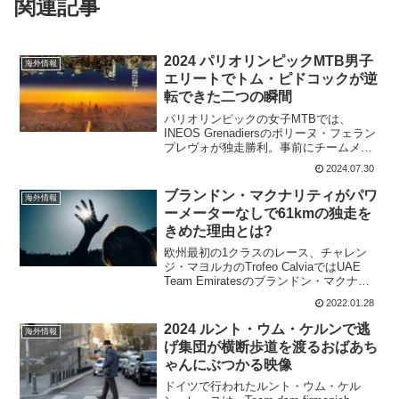
関連記事
2024 パリオリンピックMTB男子
海外情報
エリートでトム・ピドコックが逆
転できた二つの瞬間
パリオリンピックの女子MTBでは、
INEOS Grenadiersのポリーヌ・フェラン
プレヴォが独走勝利。事前にチームメイ
トのトム・ピドコックからアドバイスを
2024.07.30
受けており、普段通りにレースをすれば
良いと言われており、そのまま実行。見
ブランドン・マクナリティがパワ
海外情報
事に4度...
ーメーターなしで61kmの独走を
きめた理由とは?
欧州最初の1クラスのレース、チャレン
ジ・マヨルカのTrofeo CalviaではUAE
Team Emiratesのブランドン・マクナリ
ティが61kmの独走を決めた。だが、なん
2022.01.28
とブランドン・マクナリティはパワーメ
ーターなしで走ったそうだ。自...
2024 ルント・ウム・ケルンで逃
海外情報
げ集団が横断歩道を渡るおばあち
ゃんにぶつかる映像
ドイツで行われたルント・ウム・ケル