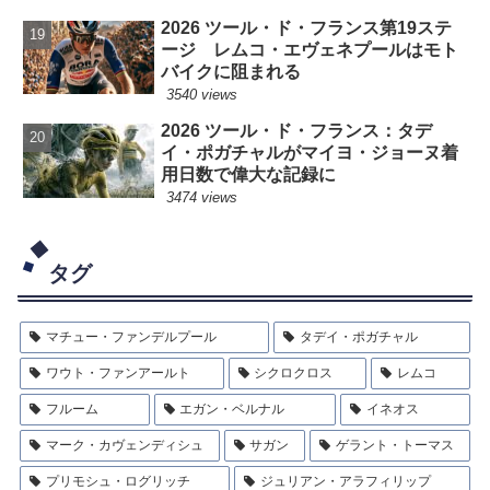
2026 ツール・ド・フランス第19ステ
ージ レムコ・エヴェネプールはモト
バイクに阻まれる
3540 views
2026 ツール・ド・フランス：タデ
イ・ポガチャルがマイヨ・ジョーヌ着
用日数で偉大な記録に
3474 views
タグ
マチュー・ファンデルプール
タデイ・ポガチャル
ワウト・ファンアールト
シクロクロス
レムコ
フルーム
エガン・ベルナル
イネオス
マーク・カヴェンディシュ
サガン
ゲラント・トーマス
プリモシュ・ログリッチ
ジュリアン・アラフィリップ