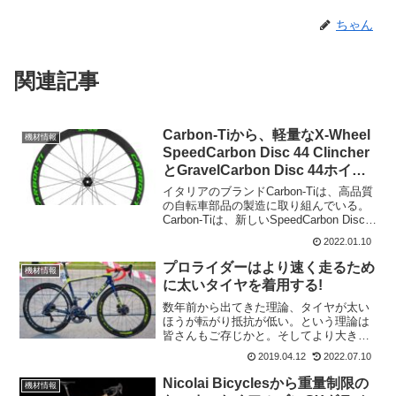
ちゃん
関連記事
Carbon-Tiから、軽量なX-Wheel
機材情報
SpeedCarbon Disc 44 Clincher
とGravelCarbon Disc 44ホイー
ルが登場
イタリアのブランドCarbon-Tiは、高品質
の自転車部品の製造に取り組んでいる。
Carbon-Tiは、新しいSpeedCarbon Disc
44とGravelCarbon disc 44の新しいミッ
2022.01.10
ドエアロカーボンX-Wheel Roa...
プロライダーはより速く走るため
機材情報
に太いタイヤを着用する!
数年前から出てきた理論、タイヤが太い
ほうが転がり抵抗が低い。という理論は
皆さんもご存じかと。そしてより大きな
ロードタイヤの快適さとグリップの向上
2019.04.12
2022.07.10
を経験されている方もおられると思いま
す。プロの間でも、最初のうちは少なく
Nicolai Bicyclesから重量制限の
機材情報
懐疑的でした。しかし、2...