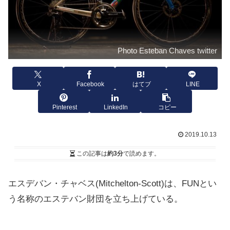
Photo Esteban Chaves twitter
X
Facebook
はてブ
LINE
Pinterest
LinkedIn
コピー
2019.10.13
この記事は
約3分
で読めます。
エスデバン・チャベス(Mitchelton-Scott)は、FUNとい
う名称のエステバン財団を立ち上げている。