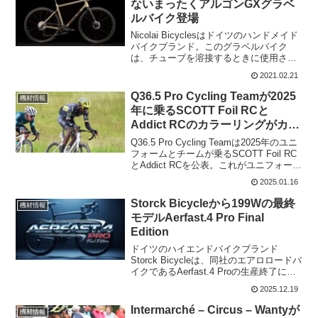
ないまったくアルゴンGXグラベ
ルバイク登場
Nicolai Bicyclesはドイツのハンドメイド
バイクブランド。このグラベルバイク
は、チューブを溶接するときに使用され
る不活性ガスのアルゴンにちなんで名付
2021.02.21
けられNicolai Argon GXと命名されてい
る。非常に剛性の高いアルミニ...
Q36.5 Pro Cycling Teamが2025
機材情報
年に乗るSCOTT Foil RCと
Addict RCのカラーリングがカッ
コイイ!
Q36.5 Pro Cycling Teamは2025年のユニ
フォームとチームが乗るSCOTT Foil RC
とAddict RCを公表。これがユニフォーム
と合わせてとても綺麗でカッコいい。
2025.01.16
SCOTT Foil RCとAddict RC ...
Storck Bicycleから199Wの最終
機材情報
モデルAerfast.4 Pro Final
Edition
ドイツのハイエンドバイクブランド
Storck Bicycleは、同社のエアロロードバ
イクであるAerfast.4 Proの生産終了に伴
い、その最後を飾る特別仕様車Aerfast.4
2025.12.19
Pro Final Editionを発表した。空気抵抗
の...
Intermarché – Circus – Wantyが
機材情報