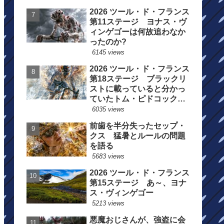
2026 ツール・ド・フランス
第11ステージ ヨナス・ヴ
ィンゲゴーは何故追わなか
ったのか?
6145 views
2026 ツール・ド・フランス
第18ステージ ブラックリ
ストに載っていると分かっ
ていたトム・ピドコックは
総合順位死守に
6035 views
前歯を半分失ったセップ・
クス 猛暑とルールの問題
を語る
5683 views
2026 ツール・ド・フランス
第15ステージ あ～、ヨナ
ス・ヴィンゲゴー
5213 views
悪魔おじさんが、強盗に会