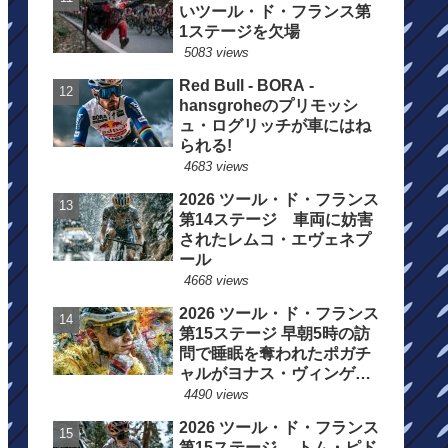
いツール・ド・フランス第
1ステージを欠場
5083 views
Red Bull - BORA -
hansgroheのプリモッシ
ュ・ログリッチが車にはね
られる!
4683 views
2026 ツール・ド・フランス
第14ステージ 車両に妨害
されたレムコ・エヴェネプ
ール
4668 views
2026 ツール・ド・フランス
第15ステージ 早朝5時の訪
問で睡眠を奪われたポガチ
ャルがヨナス・ヴィンゲゴ
ーの離脱を惜しむ
4490 views
2026 ツール・ド・フランス
第15ステージ トム・ピド