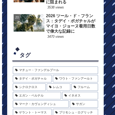
に阻まれる
3538 views
2026 ツール・ド・フラン
ス：タデイ・ポガチャルが
マイヨ・ジョーヌ着用日数
で偉大な記録に
3470 views
タグ
マチュー・ファンデルプール
タデイ・ポガチャル
ワウト・ファンアールト
シクロクロス
レムコ
フルーム
エガン・ベルナル
イネオス
マーク・カヴェンディシュ
サガン
ゲラント・トーマス
プリモシュ・ログリッチ