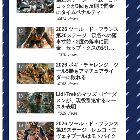
コックが3回も反則で罰金
にタイムペナルティ
4414 views
2026 ツール・ド・フランス
第20ステージ 渓谷への落
車寸前・2度の落車に罰
金 セップ・クスの悲しい
一日
4319 views
2026 ポギ・チャレンジ ツ
ール5勝もアマチュアライ
ダーに敗れる
4168 views
Lidl-Trekのマッズ・ピーダ
スンが、現役引退するレー
スを表明
4029 views
2026 ツール・ド・フランス
第19ステージ レムコ・エ
ヴェネプールはモトバイク