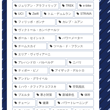
ジュリアン・アラフィリップ
TREK
e-bike
UCI
Zwift
トム・デュムラン
STRAVA
フィリッポ・ガンナ
カレブ・ユアン
ヴィクトール・カンペナールツ
ポール・セイシャス
パワーメーター
チームスカイ
ツール・ド・フランス
エリア・ヴィヴィアーニ
アレハンドロ・バルベルデ
ニバリ
ティボー・ピノ
アイザック・デルトロ
アンドレ・グライペル
ミハウ・クフィアトコフスキ
空気抵抗
ブエルタ
寒さ対策
新城幸也
体幹
チェーン
健康
パワートレーニング