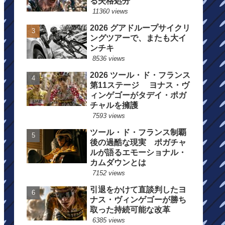
る失格処分
11360 views
2026 グアドループサイクリ
ングツアーで、またも大イ
ンチキ
8536 views
2026 ツール・ド・フランス
第11ステージ ヨナス・ヴ
ィンゲゴーがタデイ・ポガ
チャルを擁護
7593 views
ツール・ド・フランス制覇
後の過酷な現実 ポガチャ
ルが語るエモーショナル・
カムダウンとは
7152 views
引退をかけて直談判したヨ
ナス・ヴィンゲゴーが勝ち
取った持続可能な改革
6385 views