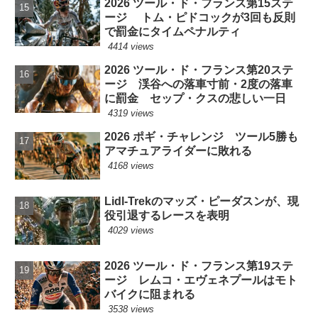
2026 ツール・ド・フランス第15ステ
ージ トム・ピドコックが3回も反則
で罰金にタイムペナルティ
4414 views
2026 ツール・ド・フランス第20ステ
ージ 渓谷への落車寸前・2度の落車
に罰金 セップ・クスの悲しい一日
4319 views
2026 ポギ・チャレンジ ツール5勝も
アマチュアライダーに敗れる
4168 views
Lidl-Trekのマッズ・ピーダスンが、現
役引退するレースを表明
4029 views
2026 ツール・ド・フランス第19ステ
ージ レムコ・エヴェネプールはモト
バイクに阻まれる
3538 views