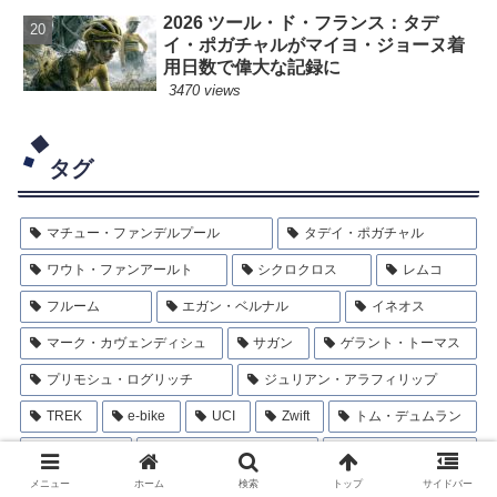
2026 ツール・ド・フランス：タデ
イ・ポガチャルがマイヨ・ジョーヌ着
用日数で偉大な記録に
3470 views
タグ
マチュー・ファンデルプール
タデイ・ポガチャル
ワウト・ファンアールト
シクロクロス
レムコ
フルーム
エガン・ベルナル
イネオス
マーク・カヴェンディシュ
サガン
ゲラント・トーマス
プリモシュ・ログリッチ
ジュリアン・アラフィリップ
TREK
e-bike
UCI
Zwift
トム・デュムラン
STRAVA
フィリッポ・ガンナ
カレブ・ユアン
メニュー
ホーム
検索
トップ
サイドバー
ヴィクトール・カンペナールツ
ポール・セイシャス