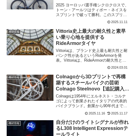
2025 ヨーロッパ選手権シクロクロスで、
トーン・アールツはティボー・ネイスを
スプリントで破って勝利。このスプリン
トで勝利したのには、Lottoで走っている
2025.11.11
経験が非常に大きかった。トーン・アー
ルツは2025年5月1日からチーム入りして
Vittoria史上最大の耐久性と素早
機材情報
いたの...
い乗り心地を提供する
RideArmorタイヤ
Vittoriaは、ブランド史上最も耐久性と耐
パンク性があるというRideArmorを発
表。Vittoriaは、RideArmorの耐久性とグ
リップ力は、一年を通じてトレーニング
2024.03.01
や通勤に適していると述べている。
Vittoria RideAr...
Colnagoから3Dプリントで再構
機材情報
築するスチールバイクの芸術
Colnago Steelnovo【追記購入希
望者向け】
Colnagoは1954年にエルネスト・コルナ
ゴによって創業されたイタリアの代表的
バイクブランド。創業から90年代まで、
フレームは全てスチールだった。Colnago
2025.11.16
2025.11.17
は、伝統的なスチール素材と最先端の3D
プリントを融合させたロードバイクSte...
自分だけのライトシグナルが作れ
機材情報
るL308 Intelligent Expressionテ
ールライト