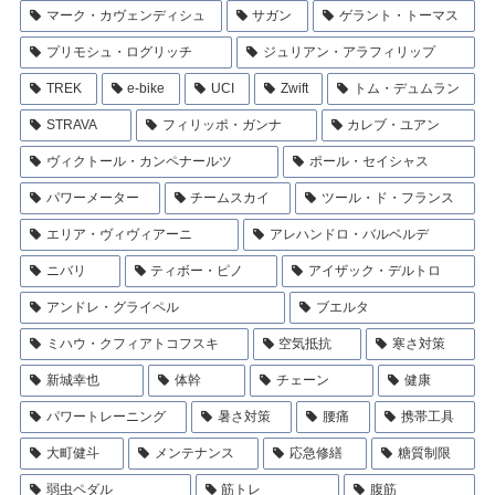
マーク・カヴェンディシュ
サガン
ゲラント・トーマス
プリモシュ・ログリッチ
ジュリアン・アラフィリップ
TREK
e-bike
UCI
Zwift
トム・デュムラン
STRAVA
フィリッポ・ガンナ
カレブ・ユアン
ヴィクトール・カンペナールツ
ポール・セイシャス
パワーメーター
チームスカイ
ツール・ド・フランス
エリア・ヴィヴィアーニ
アレハンドロ・バルベルデ
ニバリ
ティボー・ピノ
アイザック・デルトロ
アンドレ・グライペル
ブエルタ
ミハウ・クフィアトコフスキ
空気抵抗
寒さ対策
新城幸也
体幹
チェーン
健康
パワートレーニング
暑さ対策
腰痛
携帯工具
大町健斗
メンテナンス
応急修繕
糖質制限
弱虫ペダル
筋トレ
腹筋