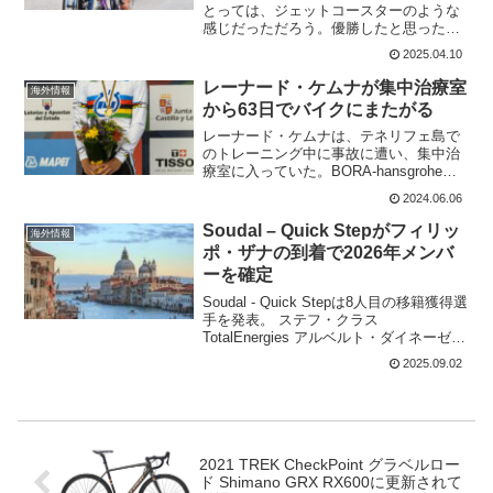
とっては、ジェットコースターのような
感じだっただろう。優勝したと思った
ら、失格となり、その2時間後にまた優勝
2025.04.10
となるとは～。私も朝起きて結果を見て
びっくりでした。ロータリーの右を走行
レーナード・ケムナが集中治療室
海外情報
OFICIAL:...
から63日でバイクにまたがる
レーナード・ケムナは、テネリフェ島で
のトレーニング中に事故に遭い、集中治
療室に入っていた。BORA-hansgroheの
報告では、事故から44日後に、ローラー
2024.06.06
に乗っている。リハビリの第二段階とし
て、レッドブル・アスリート・パフォー
Soudal – Quick Stepがフィリッ
海外情報
マンス・セ...
ポ・ザナの到着で2026年メンバ
ーを確定
Soudal - Quick Stepは8人目の移籍獲得選
手を発表。 ステフ・クラス
TotalEnergies アルベルト・ダイネーゼ
Tudor Pro Cycling Team エドワード・プ
2025.09.02
ランカールト Alpecin-Deceun...
2021 TREK CheckPoint グラベルロー
ド Shimano GRX RX600に更新されて