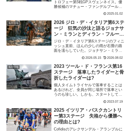
トロフェー第5戦GPスヴェンネイス。優
勝候補のマチュー・ファンデルプールは
おらず、マイケル・ファントーレンハウ
2025.01.02
ト、ラース・ファンデルハールもいなか
った。当然、期待はティボー・ネイスの
2026 ジロ・デ・イタリア第6ステ
海外情報
肩にかかってい...
ージ 狂気の沙汰と語るジョナサ
ン・ミランとディラン・フルーネ
ウェーヘン
ジロ・デ・イタリア第6ステージのフィニ
ッシュ直前、ほんの少しの雨が石畳の路
面を濡らしていた。ジョナサン・ミラン
に言わせると2滴だったと。Unibet Rose
2026.05.15
2026.08.02
Rocketsは完璧な連携で先頭を支配し、
最終コーナーを回った。しかし、濡れた
2023 ツール・ド・フランス第16
海外情報
石...
ステージ 落車したライダーと骨
折したライダーは?
個人タイムトライヤルで落車することは
あるけれど、全員が同じ場所で落車とい
うのも珍しい。しかも、スタートしてす
ぐのコーナー。それほどスピードが出て
2023.07.19
いる場面ではないけれど、何故か3人も滑
っている。アレクシー・ルナール
2025 イツリア・バスクカントリ
海外情報
CofidisMalheu...
ー第3ステージ 失格から優勝へ
の理由とは?
Cofidisのアレクサンデル・アランブルに