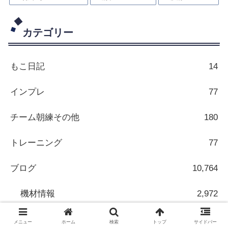
カテゴリー
もこ日記
14
インプレ
77
チーム朝練その他
180
トレーニング
77
ブログ
10,764
機材情報
2,972
海外情報
7,582
メニュー
ホーム
検索
トップ
サイドバー