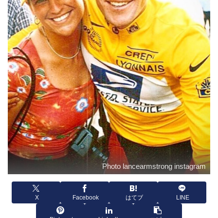
Photo lancearmstrong instagram
X
Facebook
はてブ
LINE