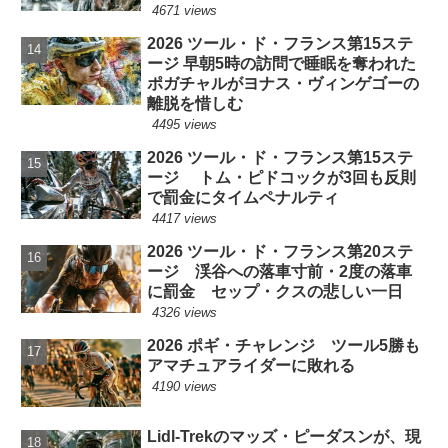
4671 views
2026 ツール・ド・フランス第15ステ
ージ 早朝5時の訪問で睡眠を奪われた
ポガチャルがヨナス・ヴィンゲゴーの
離脱を惜しむ
4495 views
2026 ツール・ド・フランス第15ステ
ージ トム・ピドコックが3回も反則
で罰金にタイムペナルティ
4417 views
2026 ツール・ド・フランス第20ステ
ージ 渓谷への落車寸前・2度の落車
に罰金 セップ・クスの悲しい一日
4326 views
2026 ポギ・チャレンジ ツール5勝も
アマチュアライダーに敗れる
4190 views
Lidl-Trekのマッズ・ピーダスンが、現