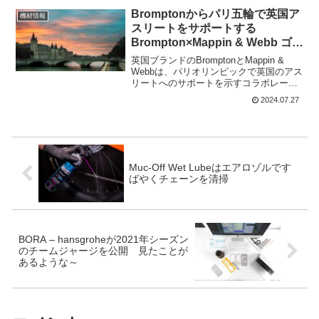
から発表された。チェーンもなしで、ど
Bromptonからパリ五輪で英国ア
機材情報
うやって動くのだろうか...
スリートをサポートする
Brompton×Mappin & Webb ゴー
ルドバイク
英国ブランドのBromptonとMappin &
Webbは、パリオリンピックで英国のアス
リートへのサポートを示すコラボレーシ
ョンで、金メッキのC Lineモデル2種をリ
2024.07.27
リースした。Bromptonは、Team GBのア
スリートのために選手...
Muc-Off Wet Lubeはエアロゾルです
ばやくチェーンを清掃
BORA – hansgroheが2021年シーズン
のチームジャージを公開 見たことが
あるような～