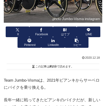
photo Jumbo-Visma instagram
X
Facebook
はてブ
LINE
Pinterest
LinkedIn
コピー
2020.12.18
この記事は
約2分
で読めます。
Team Jumbo-Vismaは、2021年ビアンキからサーベロ
にバイクを乗り換える。
長年一緒に戦ってきたビアンキのバイクだが、新しい