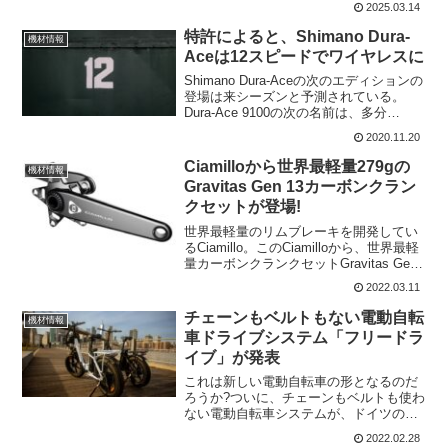
2025.03.14
ングされており、急な登りではパワー
を、緩い路面ではトラクションを、ロン
特許によると、Shimano Dura-
機材情報
グライドで...
Aceは12スピードでワイヤレスに
Shimano Dura-Aceの次のエディションの
登場は来シーズンと予測されている。
Dura-Ace 9100の次の名前は、多分
R9200、またはR9250と呼ばれるように
2020.11.20
なるのでは。そして、ワイヤレスの12速
となることがShimanoが...
Ciamilloから世界最軽量279gの
機材情報
Gravitas Gen 13カーボンクラン
クセットが登場!
世界最軽量のリムブレーキを開発してい
るCiamillo。このCiamilloから、世界最軽
量カーボンクランクセットGravitas Gen
13が登場した。片面だけではなく、アー
2022.03.11
ム、スパイバー、スピンドルが含まれて
いる。これで279gの重量...
チェーンもベルトもない電動自転
機材情報
車ドライブシステム「フリードラ
イブ」が発表
これは新しい電動自転車の形となるのだ
ろうか?ついに、チェーンもベルトも使わ
ない電動自転車システムが、ドイツの産
業用ベアリングメーカーのシェフラーと
2022.02.28
電動自転車駆動列メーカーのハイツマン