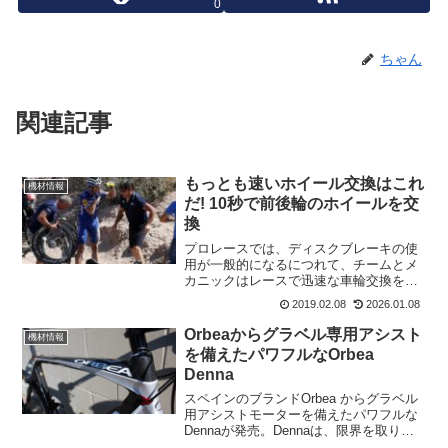
0
ちゃん
関連記事
もっとも速いホイール交換はこれ
機材情報
だ! 10秒で前後輪のホイールを交
換
プロレースでは、ディスクブレーキの使
用が一般的になるにつれて、チームとメ
カニックはレースで迅速な車輪交換をす
るためにF1のレースからヒントを得てい
2019.02.08
2026.01.08
る。しかし、10秒で前後輪のホイールを
交換する方法もありました!F1レースのや
Orbeaからグラベル専用アシスト
機材情報
り方を習うWor...
を備えたパワフルなOrbea
Denna
スペインのブランドOrbea からグラベル
用アシストモーターを備えたパワフルな
Dennaが発売。Dennaは、限界を取り除
くことに全力を注ぐ。 グラベルチューニ