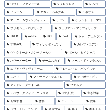
ワウト・ファンアールト
シクロクロス
レムコ
フルーム
エガン・ベルナル
イネオス
マーク・カヴェンディシュ
サガン
ゲラント・トーマス
プリモシュ・ログリッチ
ジュリアン・アラフィリップ
TREK
e-bike
UCI
Zwift
トム・デュムラン
STRAVA
フィリッポ・ガンナ
カレブ・ユアン
ヴィクトール・カンペナールツ
ポール・セイシャス
パワーメーター
チームスカイ
ツール・ド・フランス
エリア・ヴィヴィアーニ
アレハンドロ・バルベルデ
ニバリ
アイザック・デルトロ
ティボー・ピノ
アンドレ・グライペル
ブエルタ
ミハウ・クフィアトコフスキ
空気抵抗
寒さ対策
新城幸也
体幹
チェーン
健康
パワートレーニング
暑さ対策
腰痛
携帯工具