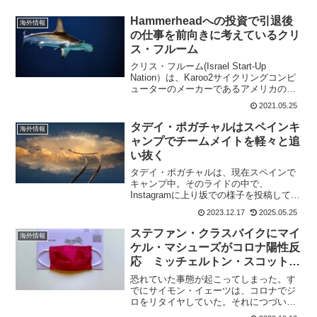
Hammerheadへの投資で引退後
海外情報
の仕事を前向きに考えているクリ
ス・フルーム
クリス・フルーム(Israel Start-Up
Nation）は、Karoo2サイクリングコンピ
ューターのメーカーであるアメリカの会
社Hammerheadに投資したことを発表し
2021.05.25
た。引退後もサイクリングの世界に関わ
りたいと言っていたが、具体...
タデイ・ポガチャルはスペインキ
海外情報
ャンプでチームメイトを軽々と追
い抜く
タデイ・ポガチャルは、現在スペインで
キャンプ中。そのライドの中で、
Instagramに上り坂での様子を投稿してい
る。走りながら、自分で撮影しているの
2023.12.17
2025.05.25
だけど、なんという余裕なのか、チーム
メイトを次々に抜き去っている。コンデ
ステファン・クラスバイクにマイ
海外情報
ションは万全 ...
ケル・マシューズがコロナ陽性反
応 ミッチェルトン・スコットは
ジロから撤退!
恐れていた事態が起こってしまった。す
でにサイモン・イェーツは、コロナでジ
ロをリタイヤしていた。それにつづい
て、ミッチェルトン・スコットではスタ