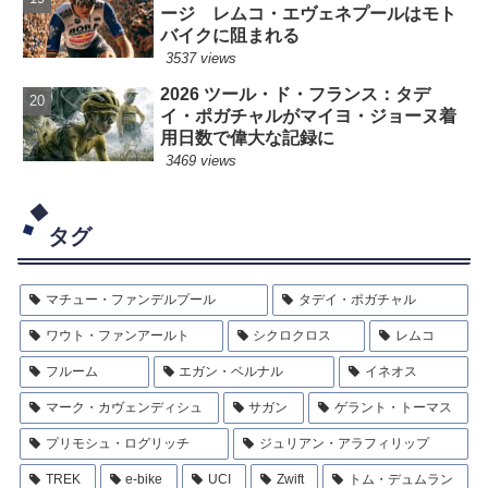
ージ レムコ・エヴェネプールはモト
バイクに阻まれる
3537 views
2026 ツール・ド・フランス：タデ
イ・ポガチャルがマイヨ・ジョーヌ着
用日数で偉大な記録に
3469 views
タグ
マチュー・ファンデルプール
タデイ・ポガチャル
ワウト・ファンアールト
シクロクロス
レムコ
フルーム
エガン・ベルナル
イネオス
マーク・カヴェンディシュ
サガン
ゲラント・トーマス
プリモシュ・ログリッチ
ジュリアン・アラフィリップ
TREK
e-bike
UCI
Zwift
トム・デュムラン