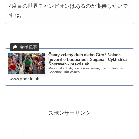
4度目の世界チャンピオンはあるのか期待したいで
すね。
Ôsmy zelený dres alebo Giro? Valach
hovoril o budúcnosti Sagana - Cyklistika -
Športweb - pravda.sk
Robí málo chýb, preto je úspešný, vraví o Petrovi
Saganovi Ján Valach.
www.pravda.sk
スポンサーリンク