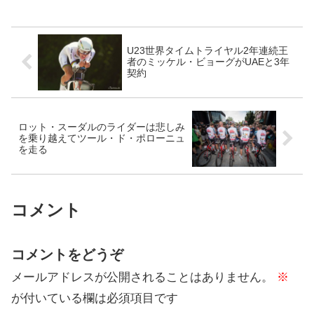
ていない模様。2024年からLotto-Dstny
に ...
U23世界タイムトライヤル2年連続王
者のミッケル・ビョーグがUAEと3年
契約
ロット・スーダルのライダーは悲しみ
を乗り越えてツール・ド・ポローニュ
を走る
コメント
コメントをどうぞ
メールアドレスが公開されることはありません。
※
が付いている欄は必須項目です