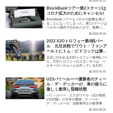
2020.10.13
ッフ4人から陽性反応が出てしまい、ジロ
から撤退。そして、ユンボ・ヴィズマの
BinckBankツアー第2ステージは
海外情報
ステフェン・クライスヴァ...
コロナ拡大のためにキャンセル!
BinckBankツアーもコロナの影響を受け
ることになってしまった。第1ステージは
ベルギー国内で行われたので、無事に開
催され終了している。だが、第2ステージ
2020.09.30
の個人タイムトライヤルはキャンセルと
なってしまう。これは、オランダでのコ
2022 X2Oトロフェー第4戦バー
海外情報
ロナウイルス...
ル 元旦決戦でワウト・ファンア
ールトにトム・ピドコックは勝て
るのか?
元旦に行われるX2Oトロフェー第4戦バー
ル。X2Oトロフェーのスポンサーは、ベ
ルギーのバスルームを作っているX2O
Badkamersというブランド。全8戦が行わ
2022.01.02
れるが、今回は第4戦となっている。
2020年まではDVVトロフィーシリーズと
U23パリ〜ルーベ優勝者のティー
海外情報
呼...
ル・デ・デッカーが、車の後ろに
激しく衝突し昏睡状態
パリ～ルーベ・エスポワール（北の地獄
のU23版）の今年の覇者、ティール・
デ・デッカーが、自動車同士の衝突事故
に巻き込まれ、現在昏睡状態だという。
2023.08.25
チームからの続報はなく、容態は変わっ