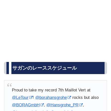
サガンのレーススケジュール
Proud to take my record 7th Maillot Vert at
@LeTour
!
@borahansgrohe
rocks but also
@BORAGmbH
,
@Hansgrohe_PR
,