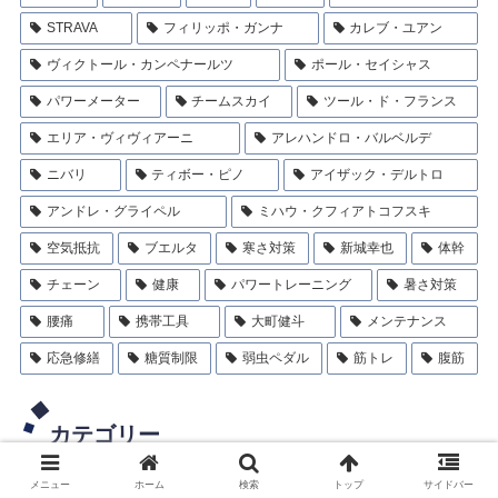
STRAVA
フィリッポ・ガンナ
カレブ・ユアン
ヴィクトール・カンペナールツ
ポール・セイシャス
パワーメーター
チームスカイ
ツール・ド・フランス
エリア・ヴィヴィアーニ
アレハンドロ・バルベルデ
ニバリ
ティボー・ピノ
アイザック・デルトロ
アンドレ・グライペル
ミハウ・クフィアトコフスキ
空気抵抗
ブエルタ
寒さ対策
新城幸也
体幹
チェーン
健康
パワートレーニング
暑さ対策
腰痛
携帯工具
大町健斗
メンテナンス
応急修繕
糖質制限
弱虫ペダル
筋トレ
腹筋
カテゴリー
メニュー
ホーム
検索
トップ
サイドバー