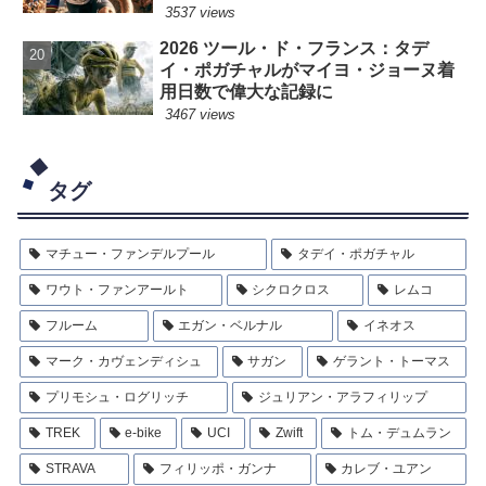
3537 views
2026 ツール・ド・フランス：タデ
イ・ポガチャルがマイヨ・ジョーヌ着
用日数で偉大な記録に
3467 views
タグ
マチュー・ファンデルプール
タデイ・ポガチャル
ワウト・ファンアールト
シクロクロス
レムコ
フルーム
エガン・ベルナル
イネオス
マーク・カヴェンディシュ
サガン
ゲラント・トーマス
プリモシュ・ログリッチ
ジュリアン・アラフィリップ
TREK
e-bike
UCI
Zwift
トム・デュムラン
STRAVA
フィリッポ・ガンナ
カレブ・ユアン