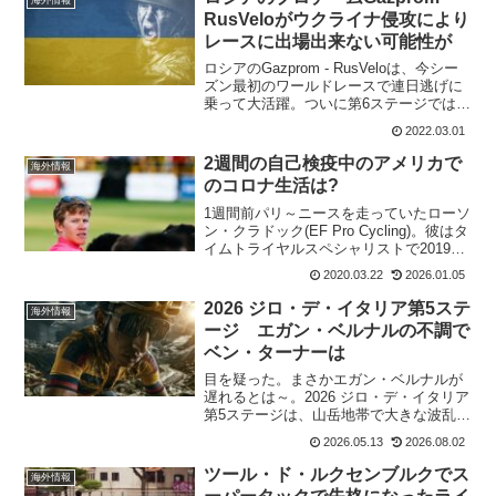
RusVeloがウクライナ侵攻により
レースに出場出来ない可能性が
ロシアのGazprom - RusVeloは、今シー
ズン最初のワールドレースで連日逃げに
乗って大活躍。ついに第6ステージでは大
金星となるマティアス・ヴァチェクの勝
2022.03.01
利も引き寄せた。来年もまた活躍を見せ
て貰いたいチームの一つとなった。だ
2週間の自己検疫中のアメリカで
海外情報
が、この...
のコロナ生活は?
1週間前パリ～ニースを走っていたローソ
ン・クラドック(EF Pro Cycling)。彼はタ
イムトライヤルスペシャリストで2019年
世界選手権では6位となっている。パリ～
2020.03.22
2026.01.05
ニースを第5ステージで終えたあとに、一
旦スペインのジローナの自宅に帰宅...
2026 ジロ・デ・イタリア第5ステ
海外情報
ージ エガン・ベルナルの不調で
ベン・ターナーは
目を疑った。まさかエガン・ベルナルが
遅れるとは～。2026 ジロ・デ・イタリア
第5ステージは、山岳地帯で大きな波乱が
巻き起こった。Movistar Teamの強力な牽
2026.05.13
2026.08.02
引により集団は破壊され、かつてのツー
ル・ド・フランスおよびジロ・デ・イタ
ツール・ド・ルクセンブルクでス
海外情報
リ...