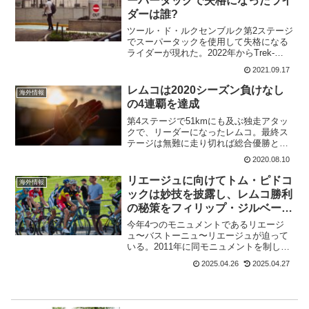
ーパータックで失格になったライ
ダーは誰?
ツール・ド・ルクセンブルク第2ステージ
でスーパータックを使用して失格になる
ライダーが現れた。2022年からTrek-
Segafredoに移籍するジョン・アベラスト
2021.09.17
ゥリ(Caja Rural - Seguros RGA)だ。ジョ
ン・アベラスト...
レムコは2020シーズン負けなし
海外情報
の4連覇を達成
第4ステージで51kmにも及ぶ独走アタッ
クで、リーダーになったレムコ。最終ス
テージは無難に走り切れば総合優勝とい
う王者の走りをすれば良いだけだ。Stage
2020.08.10
5 » Zakopane › Kraków (188k)最終ステー
ジはゴールに向けて...
リエージュに向けてトム・ピドコ
海外情報
ックは妙技を披露し、レムコ勝利
の秘策をフィリップ・ジルベール
が語る
今年4つのモニュメントであるリエージ
ュ〜バストーニュ〜リエージュが迫って
いる。2011年に同モニュメントを制した
フィリップ・ジルベールはSoudal - Quick
2025.04.26
2025.04.27
Stepのレムコ・エヴェネプールとコース
を試走。その後、レムコ・エヴェネプ...