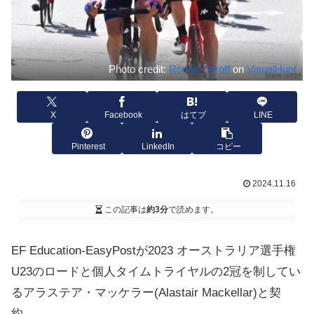
Photo credit:
Ronan Caroff
on
VisualHunt
X
Facebook
はてブ
LINE
Pinterest
LinkedIn
コピー
2024.11.16
この記事は
約3分
で読めます。
EF Education-EasyPostが2023 オーストラリア選手権
U23のロードと個人タイムトライヤルの2冠を制してい
るアラステア・マッケラー(Alastair Mackellar)と契
約。