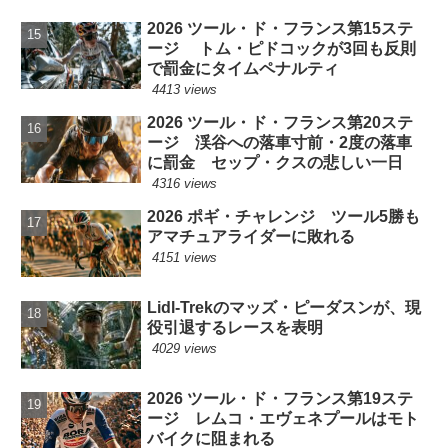
2026 ツール・ド・フランス第15ステ
ージ トム・ピドコックが3回も反則
で罰金にタイムペナルティ
4413 views
2026 ツール・ド・フランス第20ステ
ージ 渓谷への落車寸前・2度の落車
に罰金 セップ・クスの悲しい一日
4316 views
2026 ポギ・チャレンジ ツール5勝も
アマチュアライダーに敗れる
4151 views
Lidl-Trekのマッズ・ピーダスンが、現
役引退するレースを表明
4029 views
2026 ツール・ド・フランス第19ステ
ージ レムコ・エヴェネプールはモト
バイクに阻まれる