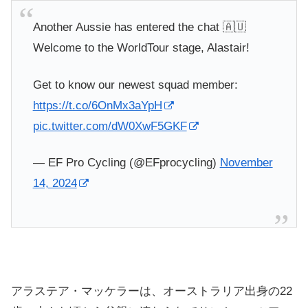
Another Aussie has entered the chat 🇦🇺
Welcome to the WorldTour stage, Alastair!
Get to know our newest squad member:
https://t.co/6OnMx3aYpH
pic.twitter.com/dW0XwF5GKF
— EF Pro Cycling (@EFprocycling)
November
14, 2024
アラステア・マッケラーは、オーストラリア出身の22