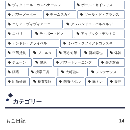
ヴィクトール・カンペナールツ
ポール・セイシャス
パワーメーター
チームスカイ
ツール・ド・フランス
エリア・ヴィヴィアーニ
アレハンドロ・バルベルデ
ニバリ
ティボー・ピノ
アイザック・デルトロ
アンドレ・グライペル
ミハウ・クフィアトコフスキ
空気抵抗
ブエルタ
寒さ対策
新城幸也
体幹
チェーン
健康
パワートレーニング
暑さ対策
腰痛
携帯工具
大町健斗
メンテナンス
応急修繕
糖質制限
弱虫ペダル
筋トレ
腹筋
カテゴリー
もこ日記
14