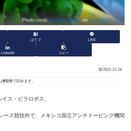
Photo credit:
Amanda Hirsch
on
VisualHunt.com
はてブ
LINE
LinkedIn
コピー
2021.12.24
は
約2分
で読めます。
ていたルイス・ビラロボス。
日のレース競技外で、メキシコ国立アンチドーピング機関