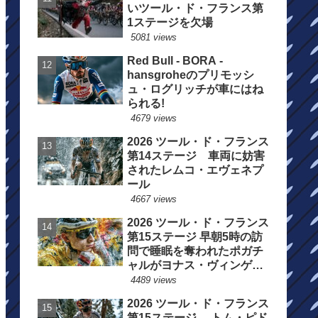
いツール・ド・フランス第
1ステージを欠場
5081 views
Red Bull - BORA -
hansgroheのプリモッシ
ュ・ログリッチが車にはね
られる!
4679 views
2026 ツール・ド・フランス
第14ステージ 車両に妨害
されたレムコ・エヴェネプ
ール
4667 views
2026 ツール・ド・フランス
第15ステージ 早朝5時の訪
問で睡眠を奪われたポガチ
ャルがヨナス・ヴィンゲゴ
ーの離脱を惜しむ
4489 views
2026 ツール・ド・フランス
第15ステージ トム・ピド