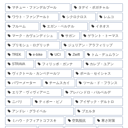
マチュー・ファンデルプール
タデイ・ポガチャル
ワウト・ファンアールト
シクロクロス
レムコ
フルーム
エガン・ベルナル
イネオス
マーク・カヴェンディシュ
サガン
ゲラント・トーマス
プリモシュ・ログリッチ
ジュリアン・アラフィリップ
TREK
e-bike
UCI
Zwift
トム・デュムラン
STRAVA
フィリッポ・ガンナ
カレブ・ユアン
ヴィクトール・カンペナールツ
ポール・セイシャス
パワーメーター
チームスカイ
ツール・ド・フランス
エリア・ヴィヴィアーニ
アレハンドロ・バルベルデ
ニバリ
ティボー・ピノ
アイザック・デルトロ
アンドレ・グライペル
ブエルタ
ミハウ・クフィアトコフスキ
空気抵抗
寒さ対策