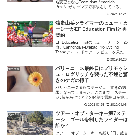
名変更となるTeam dsm-firmenich
PostNLがキャンプで事故をしている。巻
き込まれたのは クリス・ハミルトン オス
2024.12.24
カー・オンリー ティム・ナーバーマンこ
のうちクリス・ハ...
独走山岳クライマーのヒュー・カ
海外情報
ーシーがEF Education Firstと再
契約
EF Education Firstのヒュー・カーシー25
歳。Cannondale-Drapac Pro Cycling
Teamでワールドツアーデビューを果たし
て、更に2年の延長契約をEF Education
2019.10.26
Firstと交わした。 ヒュ...
パリ～ニース最終日にプリモッシ
海外情報
ュ・ログリッチを襲った不運と驚
きのケガの様子
パリ～ニース最終ステージは、驚きの結
果となってしまった。ここまで、ステー
ジ3勝をあげて万全の体制で最終日を迎え
たプリモッシュ・ログリッチ。短縮され
2021.03.15
2022.03.06
たステージでは、ログリッチの総合を脅
かすライダーは全くいないと思われてい
ツアー・オブ・ターキー第7ステ
海外情報
た。だが、まさかの事態...
ージ ゴールを制したライダーは
誰か?
ツアー・オブ・ターキーも残り2日。総合