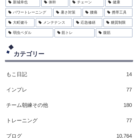
新城幸也
体幹
チェーン
健康
パワートレーニング
暑さ対策
腰痛
携帯工具
大町健斗
メンテナンス
応急修繕
糖質制限
弱虫ペダル
筋トレ
腹筋
カテゴリー
もこ日記
14
インプレ
77
チーム朝練その他
180
トレーニング
77
ブログ
10,764