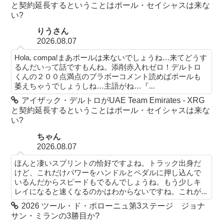
と契約延長するということはポール・セイシャスは来な
い?
りうさん
2026.08.07
Hola, compa!まあポールは来ないでしょうね…来てどうす
るんだいって話ですもんね。添削赤入れゼロ！デルトロ
くんの２００点満点のブラボーコメント読めばポールも
萎えちゃうでしょうしね…主語がね…『...
アイザック・デルトロがUAE Team Emirates - XRG
と契約延長するということはポール・セイシャスは来な
い?
ちゃん
2026.08.07
ほんと凄いスプリントの恰好ですよね。トラック出身だ
けど、これだけパワーをハンドルとペダルに押し込んで
いるんだからスピードもでるんでしょうね。もう少しキ
レイになると速くなるのかはわからないですね。これが...
2026 ツール・ド・ポローニュ第3ステージ ジョナ
サン・ミランの3勝目か?