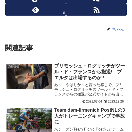
0
ちゃん
関連記事
プリモッシュ・ログリッチがツー
海外情報
ル・ド・フランスから撤退! ブ
エルタは出場するのか?
あ～、やはりか～と言った感じで、プリ
モッシュ・ログリッチのツール・ド・フ
ランスからの撤退が公式サイトから出さ
れた。第3ステージで落車したケガの痛み
2021.07.04
2023.12.26
が全く引かないようだ。第9ステージをス
タートしないことになった。昨年の総合2
Team dsm-firmenich PostNLの3
海外情報
位のライダーが、力...
人がトレーニングキャンプで事故
に
来シーズンTeam Picnic PostNLとチーム