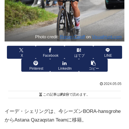
Photo credit:
Ronan Caroff
on
VisualHunt.com
X
Facebook
はてブ
LINE
Pinterest
LinkedIn
コピー
2024.05.05
この記事は
約2分
で読めます。
イーデ・シェリングは、今シーズンBORA-hansgrohe
からAstana Qazaqstan Teamに移籍。