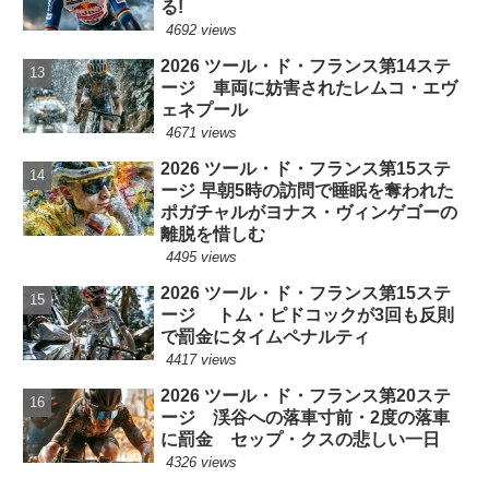
る!
4692 views
2026 ツール・ド・フランス第14ステ
ージ 車両に妨害されたレムコ・エヴ
ェネプール
4671 views
2026 ツール・ド・フランス第15ステ
ージ 早朝5時の訪問で睡眠を奪われた
ポガチャルがヨナス・ヴィンゲゴーの
離脱を惜しむ
4495 views
2026 ツール・ド・フランス第15ステ
ージ トム・ピドコックが3回も反則
で罰金にタイムペナルティ
4417 views
2026 ツール・ド・フランス第20ステ
ージ 渓谷への落車寸前・2度の落車
に罰金 セップ・クスの悲しい一日
4326 views