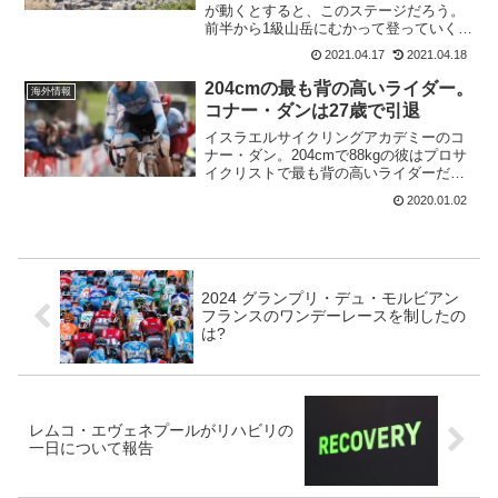
が動くとすると、このステージだろう。
前半から1級山岳にむかって登っていくの
で集団が絞られることが予想される。総
2021.04.17
2021.04.18
合首位のホセ・マヌエル・ディアス
(DELKO)のリードが守れるか注目され
204cmの最も背の高いライダー。
海外情報
る。第7ステージ マ...
コナー・ダンは27歳で引退
イスラエルサイクリングアカデミーのコ
ナー・ダン。204cmで88kgの彼はプロサ
イクリストで最も背の高いライダーだっ
た。イスラエルサイクリングアカデミー
2020.01.02
がイスラエルスタートアップネイション
(Israel Start-Up Nation)とチ...
2024 グランプリ・デュ・モルビアン
フランスのワンデーレースを制したの
は?
レムコ・エヴェネプールがリハビリの
一日について報告