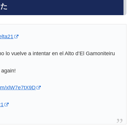
きた
lta21
o lo vuelve a intentar en el Alto d’El Gamoniteiru
 again!
.com/xlW7e7tX9D
21