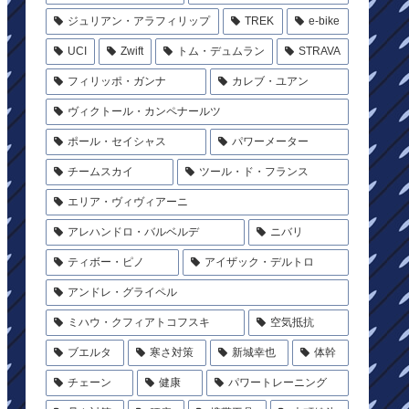
ジュリアン・アラフィリップ
TREK
e-bike
UCI
Zwift
トム・デュムラン
STRAVA
フィリッポ・ガンナ
カレブ・ユアン
ヴィクトール・カンペナールツ
ポール・セイシャス
パワーメーター
チームスカイ
ツール・ド・フランス
エリア・ヴィヴィアーニ
アレハンドロ・バルベルデ
ニバリ
ティボー・ピノ
アイザック・デルトロ
アンドレ・グライペル
ミハウ・クフィアトコフスキ
空気抵抗
ブエルタ
寒さ対策
新城幸也
体幹
チェーン
健康
パワートレーニング