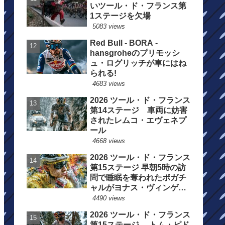
いツール・ド・フランス第
1ステージを欠場
5083 views
Red Bull - BORA -
hansgroheのプリモッシ
ュ・ログリッチが車にはね
られる!
4683 views
2026 ツール・ド・フランス
第14ステージ 車両に妨害
されたレムコ・エヴェネプ
ール
4668 views
2026 ツール・ド・フランス
第15ステージ 早朝5時の訪
問で睡眠を奪われたポガチ
ャルがヨナス・ヴィンゲゴ
ーの離脱を惜しむ
4490 views
2026 ツール・ド・フランス
第15ステージ トム・ピド