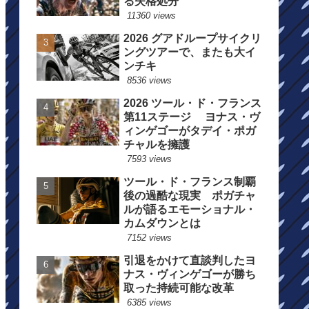
る失格処分
11360 views
2026 グアドループサイクリ
ングツアーで、またも大イ
ンチキ
8536 views
2026 ツール・ド・フランス
第11ステージ ヨナス・ヴ
ィンゲゴーがタデイ・ポガ
チャルを擁護
7593 views
ツール・ド・フランス制覇
後の過酷な現実 ポガチャ
ルが語るエモーショナル・
カムダウンとは
7152 views
引退をかけて直談判したヨ
ナス・ヴィンゲゴーが勝ち
取った持続可能な改革
6385 views