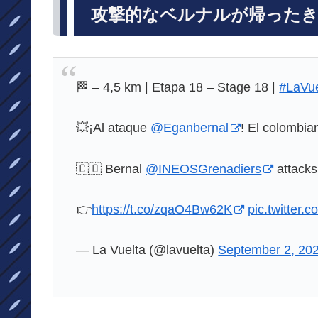
攻撃的なベルナルが帰った
🏁 – 4,5 km | Etapa 18 – Stage 18 |
#LaVue
💥¡Al ataque
@Eganbernal
! El colombian
🇨🇴 Bernal
@INEOSGrenadiers
attacks
👉
https://t.co/zqaO4Bw62K
pic.twitter
— La Vuelta (@lavuelta)
September 2, 20