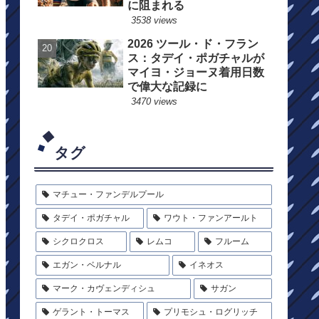
に阻まれる
3538 views
2026 ツール・ド・フラン
ス：タデイ・ポガチャルが
マイヨ・ジョーヌ着用日数
で偉大な記録に
3470 views
タグ
マチュー・ファンデルプール
タデイ・ポガチャル
ワウト・ファンアールト
シクロクロス
レムコ
フルーム
エガン・ベルナル
イネオス
マーク・カヴェンディシュ
サガン
ゲラント・トーマス
プリモシュ・ログリッチ