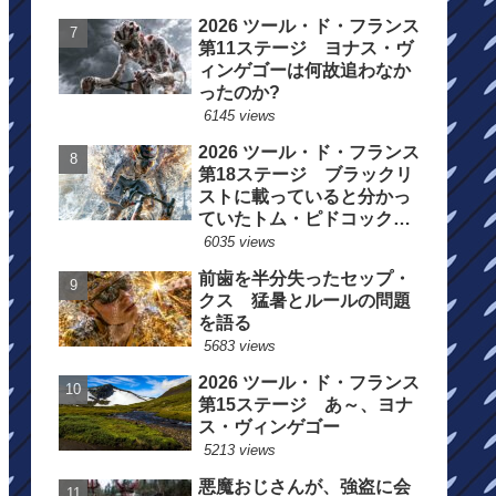
2026 ツール・ド・フランス
第11ステージ ヨナス・ヴ
ィンゲゴーは何故追わなか
ったのか?
6145 views
2026 ツール・ド・フランス
第18ステージ ブラックリ
ストに載っていると分かっ
ていたトム・ピドコックは
総合順位死守に
6035 views
前歯を半分失ったセップ・
クス 猛暑とルールの問題
を語る
5683 views
2026 ツール・ド・フランス
第15ステージ あ～、ヨナ
ス・ヴィンゲゴー
5213 views
悪魔おじさんが、強盗に会