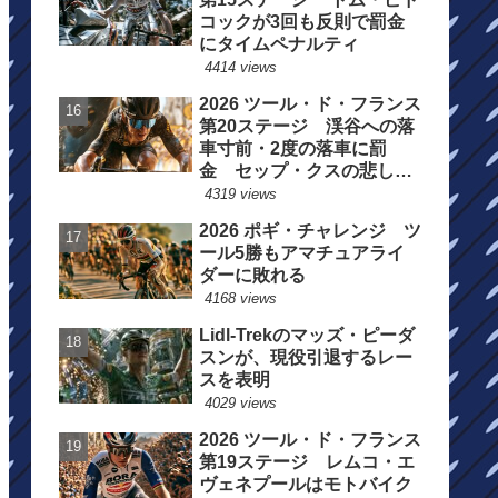
コックが3回も反則で罰金
にタイムペナルティ
4414 views
2026 ツール・ド・フランス
第20ステージ 渓谷への落
車寸前・2度の落車に罰
金 セップ・クスの悲しい
一日
4319 views
2026 ポギ・チャレンジ ツ
ール5勝もアマチュアライ
ダーに敗れる
4168 views
Lidl-Trekのマッズ・ピーダ
スンが、現役引退するレー
スを表明
4029 views
2026 ツール・ド・フランス
第19ステージ レムコ・エ
ヴェネプールはモトバイク