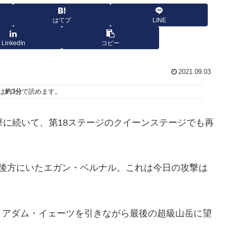
はてブ
LINE
LinkedIn
コピー
2021.09.03
は
約3分
で読めます。
撃に続いて、第18ステージのクイーンステージでも再
の後方にいたエガン・ベルナル。これは今日の攻撃は
、アダム・イェーツを引きながら最後の超級山岳に望