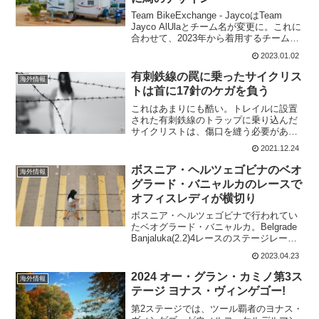
Team BikeExchange - JaycoはTeam
Jayco AlUlaとチーム名が変更に。これに
合わせて、2023年から着用するチームジ
ャージも公開された。2023年のTeam
2023.01.02
Jayco AlUlaのユニフォーム:@ALE_...
有刺鉄線の罠に乗ったサイクリス
海外情報
トは首に17針のケガを負う
これはあまりにも酷い。トレイルに設置
された有刺鉄線のトラップに乗り込んだ
サイクリストは、傷口を縫う必要があっ
た。誰かが、わざと有刺鉄線をライダー
2021.12.24
が通る場所に設置していたのだ。警察の
捜査が現在この事件について進行中であ
ボスニア・ヘルツェゴビナのベオ
海外情報
り、負傷したサイクリスト...
グラード・バニャルカのレースで
オフィスレディが横切り
ボスニア・ヘルツェゴビナで行われてい
たベオグラード・バニャルカ。Belgrade
Banjaluka(2.2)4レースのステージレース
で2クラスのレースだった。このレース
2023.04.23
で、ゴール前に恐ろしい光景が目撃され
ている。以下のツイートでは、何も見...
2024 オー・グラン・カミノ第3ス
海外情報
テージ ヨナス・ヴィンゲゴー!
第2ステージでは、ツール覇者のヨナス・