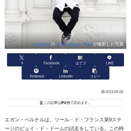
Unsplash
の
Chien Nguyen Minh
が撮影した写真
X
Facebook
はてブ
LINE
Pinterest
LinkedIn
コピー
2023.06.06
この記事は
約2分
で読めます。
エガン・ベルナルは、ツール・ド・フランス第9ステ
ージのピュイ・ド・ドームの試走をしている。この時