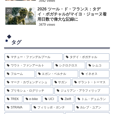
3542 views
2026 ツール・ド・フランス：タデ
イ・ポガチャルがマイヨ・ジョーヌ着
用日数で偉大な記録に
3479 views
タグ
マチュー・ファンデルプール
タデイ・ポガチャル
ワウト・ファンアールト
シクロクロス
レムコ
フルーム
エガン・ベルナル
イネオス
マーク・カヴェンディシュ
サガン
ゲラント・トーマス
プリモシュ・ログリッチ
ジュリアン・アラフィリップ
TREK
e-bike
UCI
Zwift
トム・デュムラン
STRAVA
フィリッポ・ガンナ
カレブ・ユアン