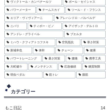
ヴィクトール・カンペナールツ
ポール・セイシャス
パワーメーター
チームスカイ
ツール・ド・フランス
エリア・ヴィヴィアーニ
アレハンドロ・バルベルデ
ニバリ
ティボー・ピノ
アイザック・デルトロ
アンドレ・グライペル
ブエルタ
ミハウ・クフィアトコフスキ
空気抵抗
寒さ対策
新城幸也
体幹
チェーン
健康
パワートレーニング
暑さ対策
腰痛
携帯工具
大町健斗
メンテナンス
応急修繕
糖質制限
弱虫ペダル
筋トレ
腹筋
カテゴリー
もこ日記
14