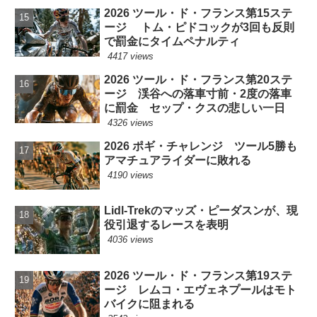
2026 ツール・ド・フランス第15ステ
ージ トム・ピドコックが3回も反則
で罰金にタイムペナルティ
4417 views
2026 ツール・ド・フランス第20ステ
ージ 渓谷への落車寸前・2度の落車
に罰金 セップ・クスの悲しい一日
4326 views
2026 ポギ・チャレンジ ツール5勝も
アマチュアライダーに敗れる
4190 views
Lidl-Trekのマッズ・ピーダスンが、現
役引退するレースを表明
4036 views
2026 ツール・ド・フランス第19ステ
ージ レムコ・エヴェネプールはモト
バイクに阻まれる