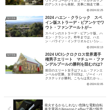
ヴィンゲゴーがウィルコ・ケルデルマン
のアシストから発射。見事に独走で勝利
した。最後まで、食い下がったのは
2024.02.25
INEOS Grenadiersのエガン・ベルナル。
大けがからの復帰で、ついにツール覇者
2024 ハエン・クラシック スペ
海外情報
とタイマ...
イン版ストラーデ・ビアンケでワ
ウト・ファンアールトが～
スペインのストラーデ・ビアンケ版、ハ
エン・クラシック。昨年までは、ハエ
ン・パライソ・インテリオルというレー
ス名だった。Clásica Jaén(1.1)今年で3回
2024.02.13
目の開催でグラベルロードが売りだ。過
去の優勝者 2023 タデイ・ポガチャ
2024 UCIシクロクロス世界選手
海外情報
ル...
権男子エリート マチュー・ファ
ンデルプールの勝利を阻むのは?
前日のエリート女子はフェム・ファンエ
ンペルが圧勝。女子U23は、ゾーイ・バ
クステッドが勝利。こちらは見たかった
けれど、所用で見れず残念。男子エリー
2024.02.05
トには、6回目のチャンピオンを目指すマ
チュー・ファンデルプールが登場。難し
いコースだと本人はい...
発火するかもしれない危険な電動自転
車充電器がAmazonとeBayで再び販売