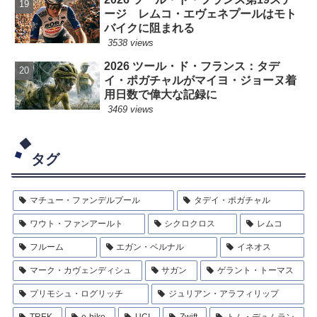
ージ レムコ・エヴェネプールはモト
バイクに阻まれる
3538 views
2026 ツール・ド・フランス：タデ
イ・ポガチャルがマイヨ・ジョーヌ着
用日数で偉大な記録に
3469 views
タグ
マチュー・ファンデルプール
タデイ・ポガチャル
ワウト・ファンアールト
シクロクロス
レムコ
フルーム
エガン・ベルナル
イネオス
マーク・カヴェンディシュ
サガン
ゲラント・トーマス
プリモシュ・ログリッチ
ジュリアン・アラフィリップ