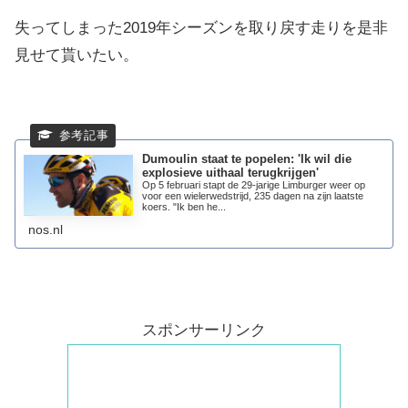
失ってしまった2019年シーズンを取り戻す走りを是非
見せて貰いたい。
Dumoulin staat te popelen: 'Ik wil die
explosieve uithaal terugkrijgen'
Op 5 februari stapt de 29-jarige Limburger weer op
voor een wielerwedstrijd, 235 dagen na zijn laatste
koers. "Ik ben he...
nos.nl
スポンサーリンク