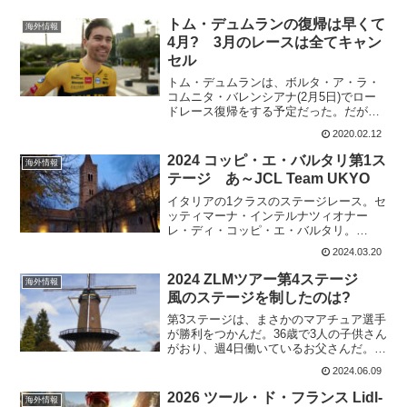
トム・デュムランの復帰は早くて
海外情報
4月? 3月のレースは全てキャン
セル
トム・デュムランは、ボルタ・ア・ラ・
コムニタ・バレンシアナ(2月5日)でロー
ドレース復帰をする予定だった。だが、
体調不良でレースを回避。復帰は、3月11
2020.02.12
日のTirreno-Adriaticoとアナウンスされて
いたが、それも回避となってしまい...
2024 コッピ・エ・バルタリ第1ス
海外情報
テージ あ～JCL Team UKYO
イタリアの1クラスのステージレース。セ
ッティマーナ・インテルナツィオナー
レ・ディ・コッピ・エ・バルタリ。
Settimana Internazionale Coppi e
2024.03.20
Bartali(2.1)歴代優勝者は 2023 マウロ・
シュミット...
2024 ZLMツアー第4ステージ
海外情報
風のステージを制したのは?
第3ステージは、まさかのマアチュア選手
が勝利をつかんだ。36歳で3人の子供さん
がおり、週4日働いているお父さんだ。こ
れでもプロに勝つことがあるんだから面
2024.06.09
白い。ただ、これでプロライダーは勝利
が一つ減ったのは間違いない。今日は、
2026 ツール・ド・フランス Lidl-
海外情報
しっかりとコント...