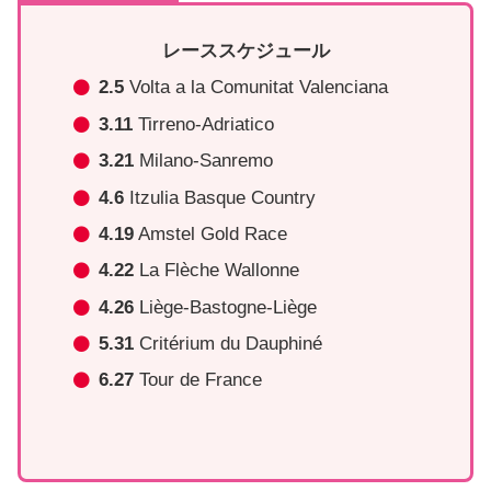
レーススケジュール
2.5
Volta a la Comunitat Valenciana
3.11
Tirreno-Adriatico
3.21
Milano-Sanremo
4.6
Itzulia Basque Country
4.19
Amstel Gold Race
4.22
La Flèche Wallonne
4.26
Liège-Bastogne-Liège
5.31
Critérium du Dauphiné
6.27
Tour de France