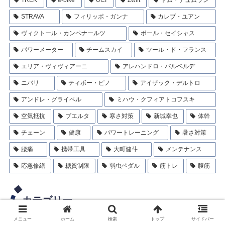
TREK
e-bike
UCI
Zwift
トム・デュムラン
STRAVA
フィリッポ・ガンナ
カレブ・ユアン
ヴィクトール・カンペナールツ
ポール・セイシャス
パワーメーター
チームスカイ
ツール・ド・フランス
エリア・ヴィヴィアーニ
アレハンドロ・バルベルデ
ニバリ
ティボー・ピノ
アイザック・デルトロ
アンドレ・グライペル
ミハウ・クフィアトコフスキ
空気抵抗
ブエルタ
寒さ対策
新城幸也
体幹
チェーン
健康
パワートレーニング
暑さ対策
腰痛
携帯工具
大町健斗
メンテナンス
応急修繕
糖質制限
弱虫ペダル
筋トレ
腹筋
カテゴリー
メニュー
ホーム
検索
トップ
サイドバー