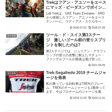
Trekはフアン・アユソーをエース
にマッズ・ピーダスンでポイント
賞狙い
Lidl-Trekは、UAE Team Emirates - XRG
から移籍したフアン・アユソーをエース
ナンバーに。マティアス・スケルモース
イェンセンとダブルエース体制となる。
2026.07.02
2026.07.28
レースは何があるかわからないので、マ
ティアス・スケルモースイェン...
ツール・ド・スイス第3ステー
海外情報
ジ 激しいゴール前の登りスプリ
ントを制したのは?
第2ステージでは、ジュリアン・アラフィ
リップの登りの攻撃に耐えたマチュー・
ファンデルプールが最後は逃げ切った。
残り1.8kmで追いついてきたマキシミリ
2021.06.09
アン・シャフマンは追いつくだけで精一
杯で、スプリントでは全くマチューには
Trek-Segafredo 2019 チームジャ
海外情報
かなわず。ステージ...
ージを発表
私の乗っている自転車はTREKのフレー
ム。TREKのチームジャージも1着持って
ます。今はプロチームのジャージを着る
人も少なくなってきてますね。TREK
2018.11.03
2019.11.01
SEGAFREDOの2019年のチームジャージ
が発表されました。新しいチームジャー
ジは男...