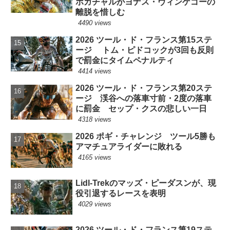
ポガチャルがヨナス・ヴィンゲゴーの
離脱を惜しむ
4490 views
2026 ツール・ド・フランス第15ステ
ージ トム・ピドコックが3回も反則
で罰金にタイムペナルティ
4414 views
2026 ツール・ド・フランス第20ステ
ージ 渓谷への落車寸前・2度の落車
に罰金 セップ・クスの悲しい一日
4318 views
2026 ポギ・チャレンジ ツール5勝も
アマチュアライダーに敗れる
4165 views
Lidl-Trekのマッズ・ピーダスンが、現
役引退するレースを表明
4029 views
2026 ツール・ド・フランス第19ステ