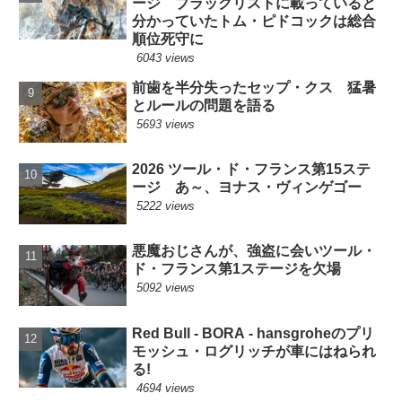
ージ ブラックリストに載っていると
分かっていたトム・ピドコックは総合
順位死守に
6043 views
前歯を半分失ったセップ・クス 猛暑
とルールの問題を語る
5693 views
2026 ツール・ド・フランス第15ステ
ージ あ～、ヨナス・ヴィンゲゴー
5222 views
悪魔おじさんが、強盗に会いツール・
ド・フランス第1ステージを欠場
5092 views
Red Bull - BORA - hansgroheのプリ
モッシュ・ログリッチが車にはねられ
る!
4694 views