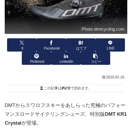
Photo dmtcycling.com
X
Facebook
はてブ
LINE
Pinterest
LinkedIn
コピー
2020.02.16
この記事は
約2分
で読めます。
DMTからスワロフスキーをあしらった究極のパフォー
マンスロードサイクリングシューズ、特別版
DMT KR1
Crystal
が登場。