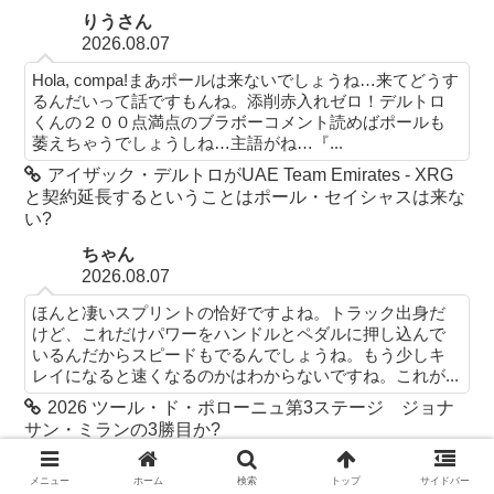
りうさん
2026.08.07
Hola, compa!まあポールは来ないでしょうね…来てどうす
るんだいって話ですもんね。添削赤入れゼロ！デルトロ
くんの２００点満点のブラボーコメント読めばポールも
萎えちゃうでしょうしね…主語がね…『...
アイザック・デルトロがUAE Team Emirates - XRG
と契約延長するということはポール・セイシャスは来な
い?
ちゃん
2026.08.07
ほんと凄いスプリントの恰好ですよね。トラック出身だ
けど、これだけパワーをハンドルとペダルに押し込んで
いるんだからスピードもでるんでしょうね。もう少しキ
レイになると速くなるのかはわからないですね。これが...
2026 ツール・ド・ポローニュ第3ステージ ジョナ
サン・ミランの3勝目か?
メニュー
ホーム
検索
トップ
サイドバー