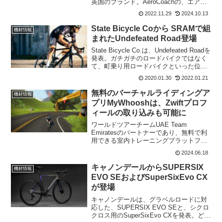
英国のブランド。AeroCoachの、エアロ
バーやホイールなどを使用しているライ
2022.11.29
2024.10.13
ダーは多い。世界TTチャンピオンのフィ
リッポ・ガンナや、マチュー・ファンデ
State Bicycle Coから SRAMで組
機材情報
ルプー...
まれたUndefeated Road登場
State Bicycle Co.は、Undefeated Roadを
発表。ガチガチのロードバイクではなく
て、町乗り用ロードバイクといった位置
づけのようだ。SRMAのコンポを使って
2020.01.30
2022.01.21
組まれたバイクは2種類のバージョンで発
売される。State ...
無料のバーチャルライディングア
機材情報
プリMyWhooshは、Zwiftプロフ
ィールの取り込みも可能に
ワールドツアーチームUAE Team
Emiratesのパートナーであり、無料で利
用できる室内トレーニングプラットフォ
ームであるMyWhoosh。今回アップデー
2024.06.18
トにより、ユーザーが他の室内サイクリ
ングプラットフォームからプロフィール
キャノンデールからSUPERSIX
機材情報
評価とプ...
EVO SEおよびSuperSixEvo CX
が登場
キャノンデールは、グラベルロードに対
応した、SUPERSIX EVO SEと、シクロ
クロス用のSuperSixEvo CXを発表。どち