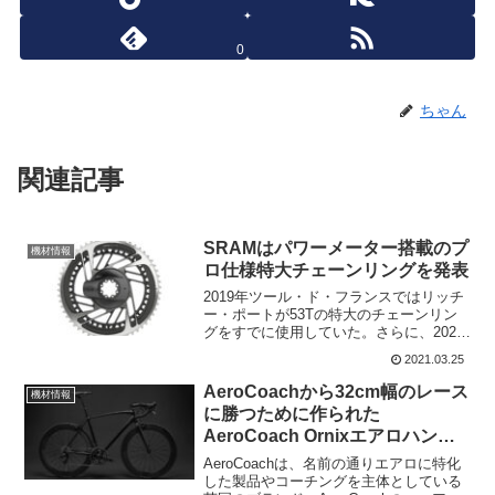
0
ちゃん
関連記事
SRAMはパワーメーター搭載のプ
機材情報
ロ仕様特大チェーンリングを発表
2019年ツール・ド・フランスではリッチ
ー・ポートが53Tの特大のチェーンリン
グをすでに使用していた。さらに、2020
年のツアー・ダウンアンダーでは、
2021.03.25
TREK-SEGAFREDOのメンバーが54Tの
フロントチェーンリングを使用してい
AeroCoachから32cm幅のレース
機材情報
た。これ...
に勝つために作られた
AeroCoach Ornixエアロハンド
ルバー登場
AeroCoachは、名前の通りエアロに特化
した製品やコーチングを主体としている