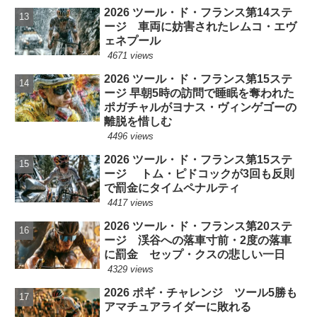
2026 ツール・ド・フランス第14ステ
ージ 車両に妨害されたレムコ・エヴ
ェネプール
4671 views
2026 ツール・ド・フランス第15ステ
ージ 早朝5時の訪問で睡眠を奪われた
ポガチャルがヨナス・ヴィンゲゴーの
離脱を惜しむ
4496 views
2026 ツール・ド・フランス第15ステ
ージ トム・ピドコックが3回も反則
で罰金にタイムペナルティ
4417 views
2026 ツール・ド・フランス第20ステ
ージ 渓谷への落車寸前・2度の落車
に罰金 セップ・クスの悲しい一日
4329 views
2026 ポギ・チャレンジ ツール5勝も
アマチュアライダーに敗れる