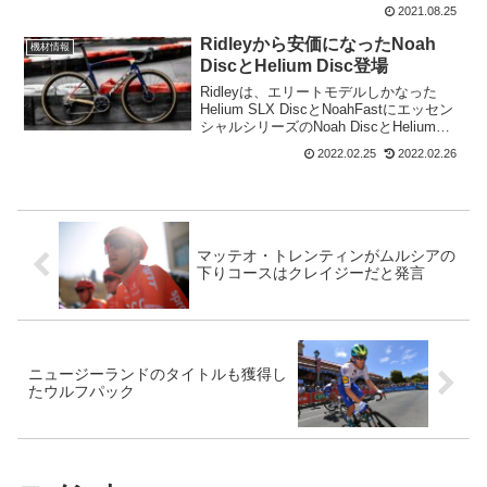
らのバイクも、同じ新しいSuperSix EVO
2021.08.25
CXカーボンフレームセットを中心に構築
されている。違いは...
Ridleyから安価になったNoah
機材情報
DiscとHelium Disc登場
Ridleyは、エリートモデルしかなった
Helium SLX DiscとNoahFastにエッセン
シャルシリーズのNoah DiscとHelium
Discを追加した。Helium SLX Discと
2022.02.25
2022.02.26
NoahFastの、特性である優れた剛性...
マッテオ・トレンティンがムルシアの
下りコースはクレイジーだと発言
ニュージーランドのタイトルも獲得し
たウルフパック