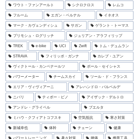
ワウト・ファンアールト
シクロクロス
レムコ
フルーム
エガン・ベルナル
イネオス
マーク・カヴェンディシュ
サガン
ゲラント・トーマス
プリモシュ・ログリッチ
ジュリアン・アラフィリップ
TREK
e-bike
UCI
Zwift
トム・デュムラン
STRAVA
フィリッポ・ガンナ
カレブ・ユアン
ヴィクトール・カンペナールツ
ポール・セイシャス
パワーメーター
チームスカイ
ツール・ド・フランス
エリア・ヴィヴィアーニ
アレハンドロ・バルベルデ
ニバリ
ティボー・ピノ
アイザック・デルトロ
アンドレ・グライペル
ブエルタ
ミハウ・クフィアトコフスキ
空気抵抗
寒さ対策
新城幸也
体幹
チェーン
健康
パワートレーニング
暑さ対策
腰痛
携帯工具