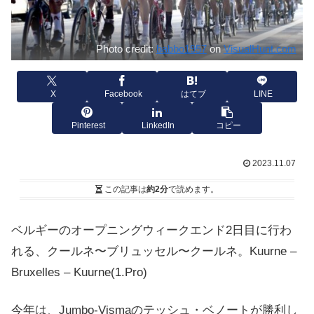
Photo credit:
babbo1957
on
VisualHunt.com
X
Facebook
はてブ
LINE
Pinterest
LinkedIn
コピー
2023.11.07
この記事は
約2分
で読めます。
ベルギーのオープニングウィークエンド2日目に行わ
れる、クールネ〜ブリュッセル〜クールネ。Kuurne –
Bruxelles – Kuurne
(1.Pro)
今年は、Jumbo-Vismaのテッシュ・ベノートが勝利し