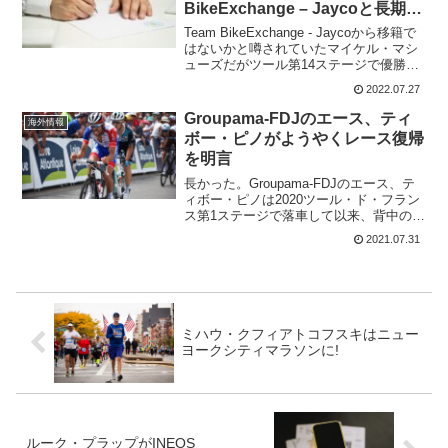
BikeExchange – Jaycoと長期契
約更新
Team BikeExchange - Jaycoから移籍で
はないかと噂されていたマイケル・マシ
ューズだがツール第14ステージで優勝。
その活躍もあってか、ツール期間中に契
2022.07.27
約更新の嬉しいニューズが届いている。
そして、サイモン・イェーツも無事に...
Groupama-FDJのエース、ティ
海外情報
ボー・ピノがようやくレース復帰
を明言
長かった。Groupama-FDJのエース、テ
ィボー・ピノは2020ツール・ド・フラン
ス第1ステージで落車して以来、背中の腰
の痛みで中々調子が戻らなかった。つい
2021.07.31
に、2021ジロ・デ・イタリアも欠場。ツ
ール・ド・フランスについては、当初か
ら出...
ミハウ・クフィアトコフスキはニュー
ヨークシティマラソンに!
ルーク・プラップがINEOS