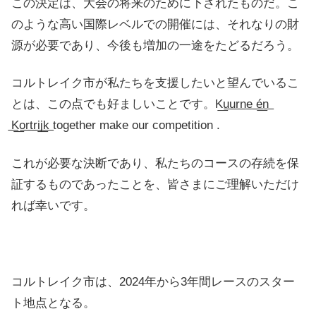
この決定は、大会の将来のために下されたものだ。こ
のような高い国際レベルでの開催には、それなりの財
源が必要であり、今後も増加の一途をたどるだろう。
コルトレイク市が私たちを支援したいと望んでいるこ
とは、この点でも好ましいことです。K͟u͟u͟r͟n͟e͟ ͟é͟n͟
͟K͟o͟r͟t͟r͟i͟j͟k͟ together make our competition .
これが必要な決断であり、私たちのコースの存続を保
証するものであったことを、皆さまにご理解いただけ
れば幸いです。
コルトレイク市は、2024年から3年間レースのスター
ト地点となる。