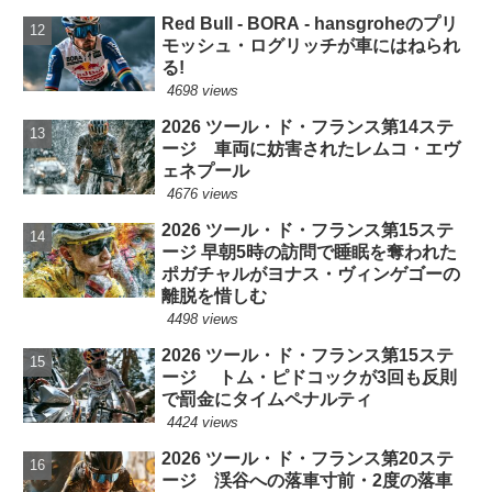
Red Bull - BORA - hansgroheのプリ
モッシュ・ログリッチが車にはねられ
る!
4698 views
2026 ツール・ド・フランス第14ステ
ージ 車両に妨害されたレムコ・エヴ
ェネプール
4676 views
2026 ツール・ド・フランス第15ステ
ージ 早朝5時の訪問で睡眠を奪われた
ポガチャルがヨナス・ヴィンゲゴーの
離脱を惜しむ
4498 views
2026 ツール・ド・フランス第15ステ
ージ トム・ピドコックが3回も反則
で罰金にタイムペナルティ
4424 views
2026 ツール・ド・フランス第20ステ
ージ 渓谷への落車寸前・2度の落車