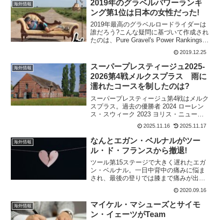
2019年のグラベルパワーランキ
海外情報
デンマーク空軍が護衛...
ング第1位は日本の女性だった!
2019年最高のグラベルロードライダーは
誰だろう?こんな疑問に基づいて作成され
たのは、Pure Gravel's Power Rankings。
米国の15の異なる砂利レースでの結果に
2019.12.25
基づいてライダーをスコアリングするラ
ンキングシステムだ。な...
スーパープレスティージュ2025-
海外情報
2026第4戦メルクスプラス 雨に
濡れたコースを制したのは?
スーパープレスティージュ第4戦はメルク
スプラス。過去の優勝者 2024 ローレン
ス・スウィーク 2023 ヨリス・ニューウ
ェンフイス 2022 ローレンス・スウィー
2025.11.16
2025.11.17
ク 2021 エリ・イーゼルビット 2020 マイ
ケル・ファントーレンハウト...
なんとエガン・ベルナルがツー
海外情報
ル・ド・フランスから撤退!
ツール第15ステージで大きく遅れたエガ
ン・ベルナル。一日中背中の痛みに悩ま
され、最後の登りでは膝まで痛みが出て
いたと言う。無理しなければ良いけどな
2020.09.16
あ～、と思っていたらやっぱり第17ステ
ージを走ることなくリタイヤとなってし
マイケル・マシューズとサイモ
海外情報
まった。回復に専念E...
ン・イェーツがTeam