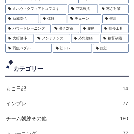
ミハウ・クフィアトコフスキ
空気抵抗
寒さ対策
新城幸也
体幹
チェーン
健康
パワートレーニング
暑さ対策
腰痛
携帯工具
大町健斗
メンテナンス
応急修繕
糖質制限
弱虫ペダル
筋トレ
腹筋
カテゴリー
もこ日記
14
インプレ
77
チーム朝練その他
180
トレーニング
77