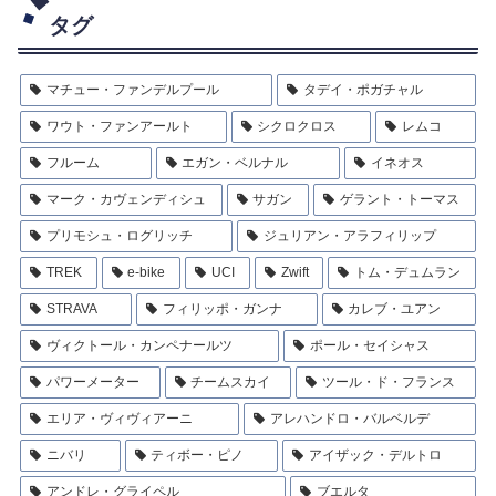
タグ
マチュー・ファンデルプール
タデイ・ポガチャル
ワウト・ファンアールト
シクロクロス
レムコ
フルーム
エガン・ベルナル
イネオス
マーク・カヴェンディシュ
サガン
ゲラント・トーマス
プリモシュ・ログリッチ
ジュリアン・アラフィリップ
TREK
e-bike
UCI
Zwift
トム・デュムラン
STRAVA
フィリッポ・ガンナ
カレブ・ユアン
ヴィクトール・カンペナールツ
ポール・セイシャス
パワーメーター
チームスカイ
ツール・ド・フランス
エリア・ヴィヴィアーニ
アレハンドロ・バルベルデ
ニバリ
ティボー・ピノ
アイザック・デルトロ
アンドレ・グライペル
ブエルタ