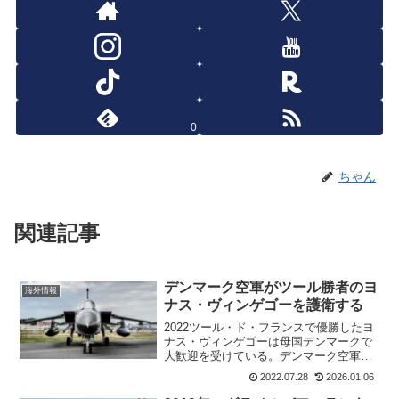
0
ちゃん
関連記事
デンマーク空軍がツール勝者のヨ
海外情報
ナス・ヴィンゲゴーを護衛する
2022ツール・ド・フランスで優勝したヨ
ナス・ヴィンゲゴーは母国デンマークで
大歓迎を受けている。デンマーク空軍
は、ヨナス・ヴィンゲゴーのプライベー
2022.07.28
2026.01.06
トジェットをコペンハーゲンまで護衛し
た。普通こんなことってあるでしょうか?