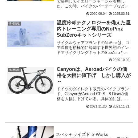
で勝利してイエロージャージを着用し
た。この時、バイクのバーテープなども
黄色になっていた。それと同時にチェー
2020.09.04
2025.03.31
ンもイエローになっていたのはビック
リ。更に、サム・ベネットがグリーンジ
温度冷却テクノロジーを備えた屋
機材情報
ャージを着用したら、チェー...
内トレーニング専用のNoPinz
SubZeroキットシリーズ
サイクルウェアブランドのNoPinzは、コ
ア温度を積極的に冷却する世界初のイン
ドアサイクリングキットのSubZeroキッ
トシリーズを発表。このシリーズは、屋
2020.10.02
内トレーナーやインドアレーサーのイン
ターバルセッションやバーチャルレース
Canyonは、Aeroadバイクの価
機材情報
などを対象と...
格を大幅に値下げ しかし購入が
～
ドイツのダイレクト販売のバイクブラン
ド、CanyonがAeroad CF SL 8 Discの価
格を大幅に下げている。具体的には、
4,149ポンドだったが、現在は3,699ポン
2021.11.20
2021.11.21
ド(約56万円)となっている。現在は、パ
ーツの在庫不足、需要過多...
スぺシャライズド S-Works