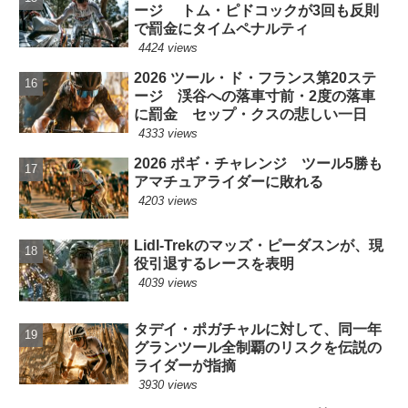
ージ トム・ピドコックが3回も反則
で罰金にタイムペナルティ
4424 views
2026 ツール・ド・フランス第20ステ
ージ 渓谷への落車寸前・2度の落車
に罰金 セップ・クスの悲しい一日
4333 views
2026 ポギ・チャレンジ ツール5勝も
アマチュアライダーに敗れる
4203 views
Lidl-Trekのマッズ・ピーダスンが、現
役引退するレースを表明
4039 views
タデイ・ポガチャルに対して、同一年
グランツール全制覇のリスクを伝説の
ライダーが指摘
3930 views