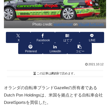
Photo credit:
wuestenigel
on
VisualHunt.com
X
Facebook
はてブ
LINE
Pinterest
LinkedIn
コピー
2021.10.12
この記事は
約2分
で読めます。
オランダの自転車ブランドGazelleの所有者である
Dutch Pon Holdingsは、米国を拠点とする自転車会社
DorelSportsを買収した。