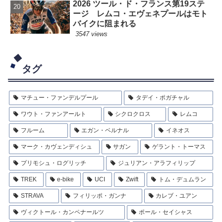
2026 ツール・ド・フランス第19ステ
ージ レムコ・エヴェネプールはモト
バイクに阻まれる
3547 views
タグ
マチュー・ファンデルプール
タデイ・ポガチャル
ワウト・ファンアールト
シクロクロス
レムコ
フルーム
エガン・ベルナル
イネオス
マーク・カヴェンディシュ
サガン
ゲラント・トーマス
プリモシュ・ログリッチ
ジュリアン・アラフィリップ
TREK
e-bike
UCI
Zwift
トム・デュムラン
STRAVA
フィリッポ・ガンナ
カレブ・ユアン
ヴィクトール・カンペナールツ
ポール・セイシャス