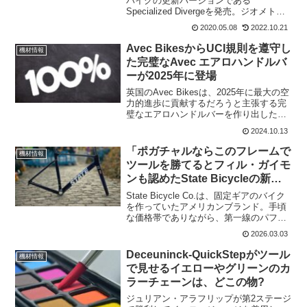
バイクの更新バージョンである
Specialized Divergeを発売。ジオメトリ
の更新、SWAT、Future Shock 2.0の導入
2020.05.08
2022.10.21
など、大幅な変更が加えられている。新
しいDiverg...
Avec BikesからUCI規則を遵守し
機材情報
た完璧なAvec エアロハンドルバ
ーが2025年に登場
英国のAvec Bikesは、2025年に最大の空
力的進歩に貢献するだろうと主張する完
璧なエアロハンドルバーを作り出した。
どんなハンドルなのだろうか?Avec エア
2024.10.13
ロハンドルバー この投稿をInstagram
で見る ...
「ポガチャルならこのフレームで
機材情報
ツールを勝てるとフィル・ガイモ
ンも認めたState Bicycleの新型
エアロロードフレーム
State Bicycle Co.は、固定ギアのバイク
を作っていたアメリカンブランド。手頃
な価格帯でありながら、第一線のパフォ
ーマンスを発揮するロードバイクが欲し
2026.03.03
い。そんなサイクリストの願いを形にし
たのが、フルエアロ仕様の新型カーボン
Deceuninck-QuickStepがツール
機材情報
ロード...
で見せるイエローやグリーンのカ
ラーチェーンは、どこの物?
ジュリアン・アラフリップが第2ステージ