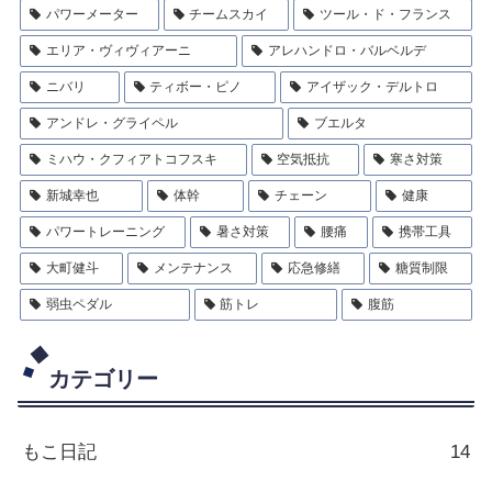
パワーメーター
チームスカイ
ツール・ド・フランス
エリア・ヴィヴィアーニ
アレハンドロ・バルベルデ
ニバリ
ティボー・ピノ
アイザック・デルトロ
アンドレ・グライペル
ブエルタ
ミハウ・クフィアトコフスキ
空気抵抗
寒さ対策
新城幸也
体幹
チェーン
健康
パワートレーニング
暑さ対策
腰痛
携帯工具
大町健斗
メンテナンス
応急修繕
糖質制限
弱虫ペダル
筋トレ
腹筋
カテゴリー
もこ日記
14