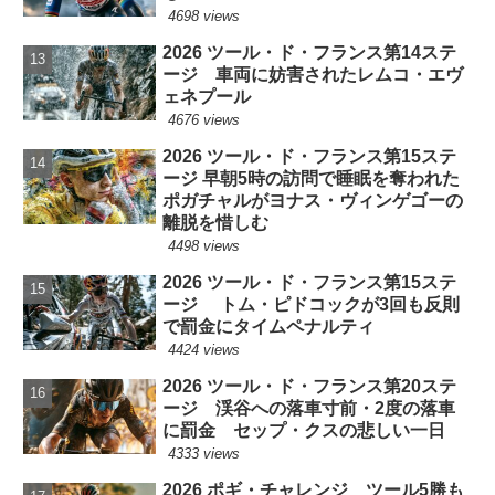
4698 views
2026 ツール・ド・フランス第14ステ
ージ 車両に妨害されたレムコ・エヴ
ェネプール
4676 views
2026 ツール・ド・フランス第15ステ
ージ 早朝5時の訪問で睡眠を奪われた
ポガチャルがヨナス・ヴィンゲゴーの
離脱を惜しむ
4498 views
2026 ツール・ド・フランス第15ステ
ージ トム・ピドコックが3回も反則
で罰金にタイムペナルティ
4424 views
2026 ツール・ド・フランス第20ステ
ージ 渓谷への落車寸前・2度の落車
に罰金 セップ・クスの悲しい一日
4333 views
2026 ポギ・チャレンジ ツール5勝も