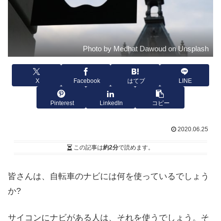
Photo by Medhat Dawoud on Unsplash
X
Facebook
はてブ
LINE
Pinterest
LinkedIn
コピー
2020.06.25
この記事は
約2分
で読めます。
皆さんは、自転車のナビには何を使っているでしょう
か?
サイコンにナビがある人は、それを使うでしょう。そ