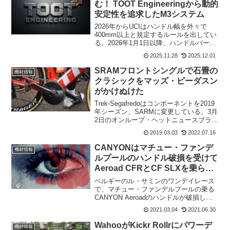
む！ TOOT Engineeringから動的
安定性を追求したM3システム
2026年からUCIはハンドル幅を外々で
400mm以上と規定するルールを出してい
る。2026年1月1日以降、ハンドルバーの
幅は少なくとも400mm以上でなければな
2025.11.28
2025.12.01
らないが、最小内幅は320mmから280mm
と少しだけ緩和されている。それでも...
SRAMフロントシングルで石畳の
機材情報
クラシックをマッズ・ピーダスン
がかけぬけた
Trek-Segafredoはコンポーネントを2019
年シーズン、SARMに変更している。3月
2日のオンループ・ヘットニュースブラッ
ドでTrek-Segafredoのマッズ・ピーダス
2019.03.03
2022.07.16
ンが、なんとフロントシングルで出場し
た。リアは10-33カ...
CANYONはマチュー・ファンデ
機材情報
ルプールのハンドル破損を受けて
Aeroad CFRとCF SLXを乗らな
いように通知
ベルギーのル・サミンのワンデイレース
で、マチュー・ファンデルプールの乗る
CANYON Aeroadのハンドルが破損し
た。これを受けてCANYONは、現在の
2021.03.04
2021.06.30
Aeroad CFRとCF SLXに乗っているライ
ダー全員にストップライド通知を発
WahooがKickr Rollrにパワーデ
機材情報