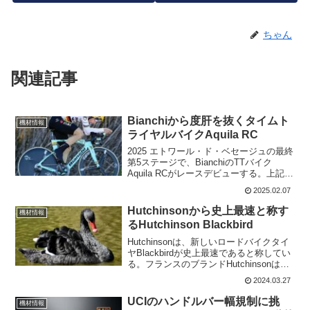
ちゃん
関連記事
Bianchiから度肝を抜くタイムト
機材情報
ライヤルバイクAquila RC
2025 エトワール・ド・ベセージュの最終
第5ステージで、BianchiのTTバイク
Aquila RCがレースデビューする。上記の
アイキャチ画像は、Jumbo-Vismaのトニ
2025.02.07
ー・マルティンが乗っていたAquila CVだ
が、UCIのフレー...
Hutchinsonから史上最速と称す
機材情報
るHutchinson Blackbird
Hutchinsonは、新しいロードバイクタイ
ヤBlackbirdが史上最速であると称してい
る。フランスのブランドHutchinsonは、
Blackbirdが、同社の最速ロードタイヤで
2024.03.27
あったFusion 5 Performanceよりもグ
リ...
UCIのハンドルバー幅規制に挑
機材情報