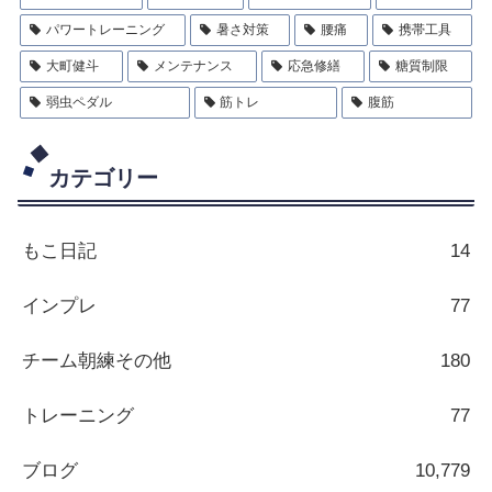
パワートレーニング
暑さ対策
腰痛
携帯工具
大町健斗
メンテナンス
応急修繕
糖質制限
弱虫ペダル
筋トレ
腹筋
カテゴリー
もこ日記
14
インプレ
77
チーム朝練その他
180
トレーニング
77
ブログ
10,779