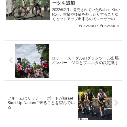
行。...
ータを追加
2022年2月に発売されていたWahoo Kickr
Rollr。前輪や後輪を外したりすることな
くセットアップ出来るのでユーザーの評
判は上々だったが、パワー計測機能は付
2025.08.17
2025.08.26
いていなかった。詳しい説明は以下の記
事を参考までに。今回バージョンアッ
プ...
ロット・スーダルのグランツール出場
メンバー ジロとブエルタの決定選手
フルームはリッチー・ポートがIsrael
Start-Up Nationに来ることを望んでい
る