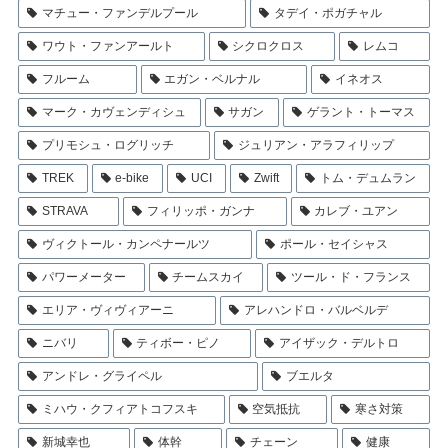
マチュー・ファンデルプール
タデイ・ポガチャル
ワウト・ファンアールト
シクロクロス
レムコ
フルーム
エガン・ベルナル
イネオス
マーク・カヴェンディシュ
サガン
ゲラント・トーマス
プリモシュ・ログリッチ
ジュリアン・アラフィリップ
TREK
e-bike
UCI
Zwift
トム・デュムラン
STRAVA
フィリッポ・ガンナ
カレブ・ユアン
ヴィクトール・カンペナールツ
ポール・セイシャス
パワーメーター
チームスカイ
ツール・ド・フランス
エリア・ヴィヴィアーニ
アレハンドロ・バルベルデ
ニバリ
ティボー・ピノ
アイザック・デルトロ
アンドレ・グライペル
ブエルタ
ミハウ・クフィアトコフスキ
空気抵抗
寒さ対策
新城幸也
体幹
チェーン
健康