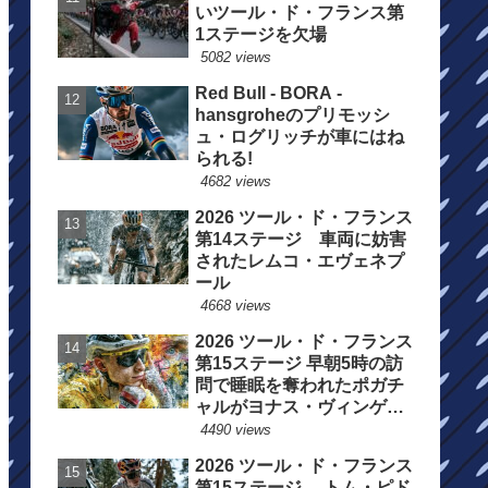
いツール・ド・フランス第
1ステージを欠場
5082 views
Red Bull - BORA -
hansgroheのプリモッシ
ュ・ログリッチが車にはね
られる!
4682 views
2026 ツール・ド・フランス
第14ステージ 車両に妨害
されたレムコ・エヴェネプ
ール
4668 views
2026 ツール・ド・フランス
第15ステージ 早朝5時の訪
問で睡眠を奪われたポガチ
ャルがヨナス・ヴィンゲゴ
ーの離脱を惜しむ
4490 views
2026 ツール・ド・フランス
第15ステージ トム・ピド