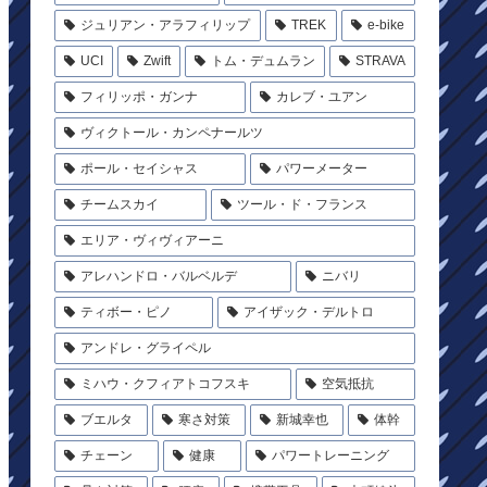
ジュリアン・アラフィリップ
TREK
e-bike
UCI
Zwift
トム・デュムラン
STRAVA
フィリッポ・ガンナ
カレブ・ユアン
ヴィクトール・カンペナールツ
ポール・セイシャス
パワーメーター
チームスカイ
ツール・ド・フランス
エリア・ヴィヴィアーニ
アレハンドロ・バルベルデ
ニバリ
ティボー・ピノ
アイザック・デルトロ
アンドレ・グライペル
ミハウ・クフィアトコフスキ
空気抵抗
ブエルタ
寒さ対策
新城幸也
体幹
チェーン
健康
パワートレーニング