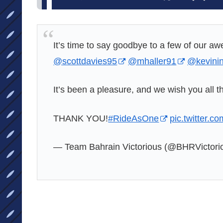
It’s time to say goodbye to a few of our a
@scottdavies95
@mhaller91
@kevinin
It’s been a pleasure, and we wish you all th
THANK YOU!
#RideAsOne
pic.twitter.
— Team Bahrain Victorious (@BHRVictori