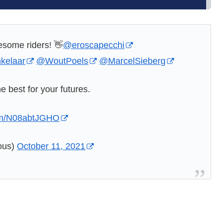
wesome riders! 👋
@eroscapecchi
kelaar
@WoutPoels
@MarcelSieberg
e best for your futures.
com/N08abtJGHO
ous)
October 11, 2021