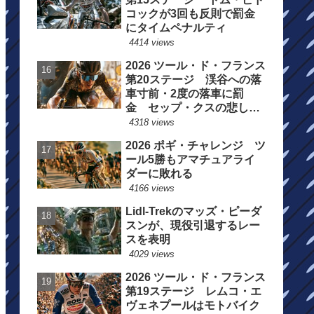
コックが3回も反則で罰金
にタイムペナルティ
4414 views
2026 ツール・ド・フランス
第20ステージ 渓谷への落
車寸前・2度の落車に罰
金 セップ・クスの悲しい
一日
4318 views
2026 ポギ・チャレンジ ツ
ール5勝もアマチュアライ
ダーに敗れる
4166 views
Lidl-Trekのマッズ・ピーダ
スンが、現役引退するレー
スを表明
4029 views
2026 ツール・ド・フランス
第19ステージ レムコ・エ
ヴェネプールはモトバイク