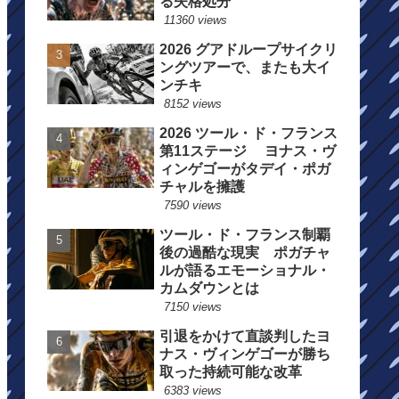
る失格処分
11360 views
2026 グアドループサイクリ
ングツアーで、またも大イ
ンチキ
8152 views
2026 ツール・ド・フランス
第11ステージ ヨナス・ヴ
ィンゲゴーがタデイ・ポガ
チャルを擁護
7590 views
ツール・ド・フランス制覇
後の過酷な現実 ポガチャ
ルが語るエモーショナル・
カムダウンとは
7150 views
引退をかけて直談判したヨ
ナス・ヴィンゲゴーが勝ち
取った持続可能な改革
6383 views