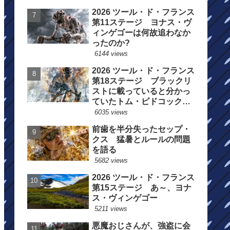
2026 ツール・ド・フランス
第11ステージ ヨナス・ヴ
ィンゲゴーは何故追わなか
ったのか?
6144 views
2026 ツール・ド・フランス
第18ステージ ブラックリ
ストに載っていると分かっ
ていたトム・ピドコックは
総合順位死守に
6035 views
前歯を半分失ったセップ・
クス 猛暑とルールの問題
を語る
5682 views
2026 ツール・ド・フランス
第15ステージ あ～、ヨナ
ス・ヴィンゲゴー
5211 views
悪魔おじさんが、強盗に会