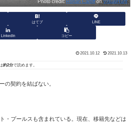
Photo credit:
Ronan Caroff
on
VisualHunt
はてブ
LINE
LinkedIn
コピー
2021.10.12
2021.10.13
は
約2分
で読めます。
のライダーの契約を結ばない。
ワウト・プールスも含まれている。現在、移籍先などは