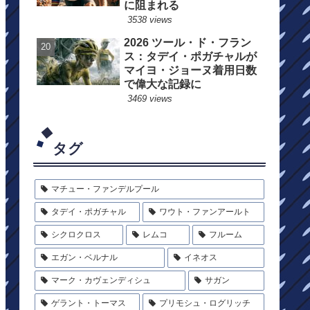
に阻まれる
3538 views
2026 ツール・ド・フラン
ス：タデイ・ポガチャルが
マイヨ・ジョーヌ着用日数
で偉大な記録に
3469 views
タグ
マチュー・ファンデルプール
タデイ・ポガチャル
ワウト・ファンアールト
シクロクロス
レムコ
フルーム
エガン・ベルナル
イネオス
マーク・カヴェンディシュ
サガン
ゲラント・トーマス
プリモシュ・ログリッチ