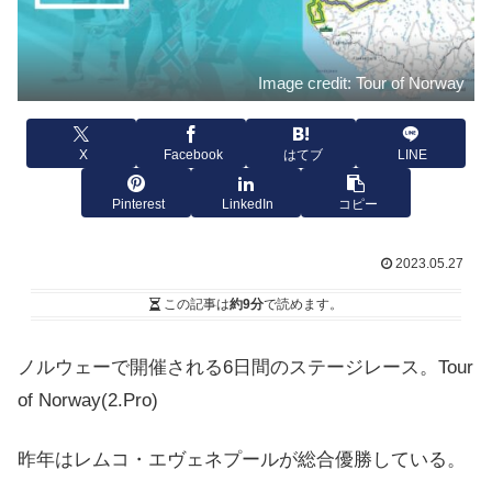
Image credit: Tour of Norway
X
Facebook
はてブ
LINE
Pinterest
LinkedIn
コピー
2023.05.27
この記事は
約9分
で読めます。
ノルウェーで開催される6日間のステージレース。Tour
of Norway
(2.Pro)
昨年はレムコ・エヴェネプールが総合優勝している。