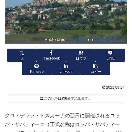
Photo credit:
ell brown
on
VisualHunt.com
X
Facebook
はてブ
LINE
Pinterest
LinkedIn
コピー
2021.09.17
この記事は
約6分
で読めます。
ジロ・デッラ・トスカーナの翌日に開催されるコッ
パ・サバティーニ（正式名称はコッパ・サバティー