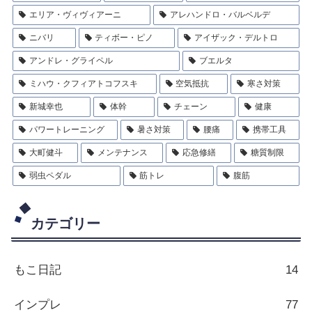
エリア・ヴィヴィアーニ
アレハンドロ・バルベルデ
ニバリ
ティボー・ピノ
アイザック・デルトロ
アンドレ・グライペル
ブエルタ
ミハウ・クフィアトコフスキ
空気抵抗
寒さ対策
新城幸也
体幹
チェーン
健康
パワートレーニング
暑さ対策
腰痛
携帯工具
大町健斗
メンテナンス
応急修繕
糖質制限
弱虫ペダル
筋トレ
腹筋
カテゴリー
もこ日記
14
インプレ
77