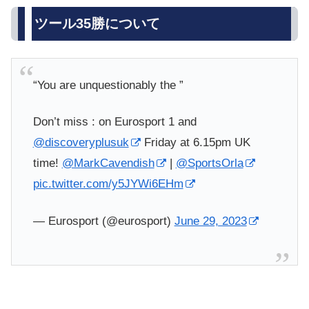
ツール35勝について
“You are unquestionably the ”
Don’t miss : on Eurosport 1 and
@discoveryplusuk
Friday at 6.15pm UK
time!
@MarkCavendish
|
@SportsOrla
pic.twitter.com/y5JYWi6EHm
— Eurosport (@eurosport)
June 29, 2023