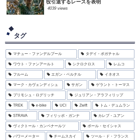
役引退するレースを表明
4039 views
タグ
マチュー・ファンデルプール
タデイ・ポガチャル
ワウト・ファンアールト
シクロクロス
レムコ
フルーム
エガン・ベルナル
イネオス
マーク・カヴェンディシュ
サガン
ゲラント・トーマス
プリモシュ・ログリッチ
ジュリアン・アラフィリップ
TREK
e-bike
UCI
Zwift
トム・デュムラン
STRAVA
フィリッポ・ガンナ
カレブ・ユアン
ヴィクトール・カンペナールツ
ポール・セイシャス
パワーメーター
チームスカイ
ツール・ド・フランス