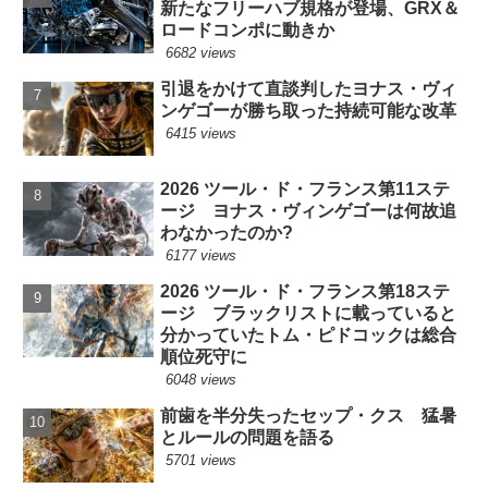
新たなフリーハブ規格が登場、GRX＆
ロードコンポに動きか
6682 views
引退をかけて直談判したヨナス・ヴィ
ンゲゴーが勝ち取った持続可能な改革
6415 views
2026 ツール・ド・フランス第11ステ
ージ ヨナス・ヴィンゲゴーは何故追
わなかったのか?
6177 views
2026 ツール・ド・フランス第18ステ
ージ ブラックリストに載っていると
分かっていたトム・ピドコックは総合
順位死守に
6048 views
前歯を半分失ったセップ・クス 猛暑
とルールの問題を語る
5701 views