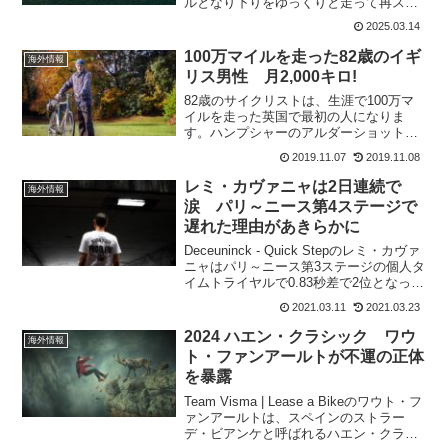
ルとなり下りをゆっくりと走って再スタ
ートに。しかし、多くの選手が身体が冷
2025.03.14
えたためにベストで走れた訳ではなかっ
た。その中でも、ヨナス・ヴィンゲゴー
100万マイルを走った82歳のイギ
海外情報
の独走勝利を阻んだ...
リス男性 月2,000キロ!
82歳のサイクリストは、生涯で100万マ
イルを走った英国で最初の人になりま
す。ハンプシャーのアルダーショット出
身のラスマントルは、68年サイクリング
2019.11.07
2019.11.08
を行い、木曜日（11月7日）に信じられな
いほどのマイルストーンを完了する予
レミ・カヴァニャは2日連続で
海外情報
定。100万マイル...
涙 パリ～ニース第4ステージで
遅れた理由があきらかに
Deceuninck - Quick Stepのレミ・カヴァ
ニャはパリ～ニース第3ステージの個人タ
イムトライヤルで0.83秒差で2位となって
いた。この時には、ゴール手前の登りで
2021.03.11
2021.03.23
前走者を追い抜くためにカーブでブレー
キをかけて遅れてしまう。続く...
2024 ハエン・クラシック ワウ
海外情報
ト・ファンアールトが不運の正体
を暴露
Team Visma | Lease a Bikeのワウト・フ
ァンアールトは、スペインのストラー
デ・ビアンケと呼ばれるハエン・クラシ