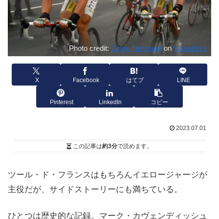
Photo credit:
Cindy Trossaert
on
Visualhunt
X
Facebook
はてブ
LINE
Pinterest
LinkedIn
コピー
2023.07.01
この記事は
約3分
で読めます。
ツール・ド・フランスはもちろんイエロージャージが
主役だが、サイドストーリーにも満ちている。
ひとつは歴史的な記録。マーク・カヴェンディッシュ