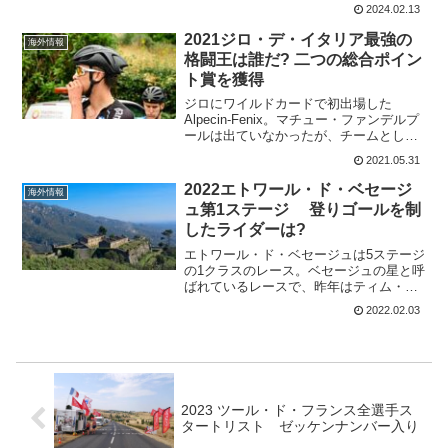
ックで今シーズンの第2戦を迎えた。第2
2024.02.13
回大会では、タデイ・ポガチャルが独走
勝利しており、第3回大会では、元世...
2021ジロ・デ・イタリア最強の
海外情報
格闘王は誰だ? 二つの総合ポイン
ト賞を獲得
ジロにワイルドカードで初出場した
Alpecin-Fenix。マチュー・ファンデルプ
ールは出ていなかったが、チームとして
十分に足跡を残した。ティム・メルリエ
2021.05.31
が第2ステージでスプリント勝利。ルイ
ス・フェルファークは第4ステージで4位
2022エトワール・ド・ベセージ
海外情報
となり、総合...
ュ第1ステージ 登りゴールを制
したライダーは?
エトワール・ド・ベセージュは5ステージ
の1クラスのレース。ベセージュの星と呼
ばれているレースで、昨年はティム・ウ
ェレンスが総合優勝した。平坦、丘陵、
2022.02.03
山頂フニッシュ、個人TTと、これからの
準備レースとしてはピッタリのステージ
が揃っている。初日...
2023 ツール・ド・フランス全選手ス
タートリスト ゼッケンナンバー入り